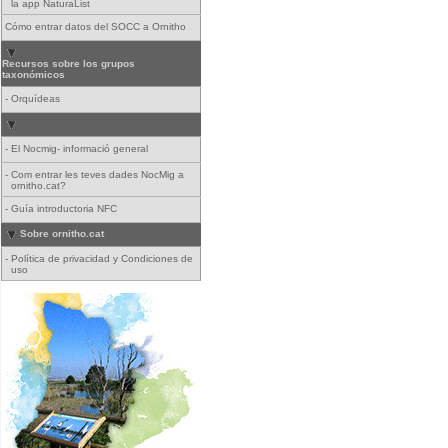
la app NaturaList
Cómo entrar datos del SOCC a Ornitho
Recursos sobre los grupos
taxonómicos
-
Orquídeas
-
El Nocmig- informació general
-
Com entrar les teves dades NocMig a
ornitho.cat?
-
Guía introductoria NFC
Sobre ornitho.cat
-
Política de privacidad y Condiciones de
uso