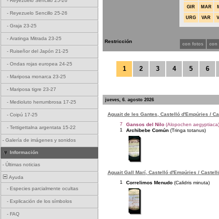
-
Reyezuelo Sencillo 25-26
GIR
MAR
-
Reyezuelo Sencillo 25-26
URG
VAR
-
Graja 23-25
-
Aratinga Mitrada 23-25
Restricción
con fotos
con
-
Ruiseñor del Japón 21-25
-
Ondas rojas europea 24-25
1
2
3
4
5
6
-
Mariposa monarca 23-25
-
Mariposa tigre 23-27
jueves, 6. agosto 2026
-
Medioluto herrumbrosa 17-25
Aguait de les Gantes, Castelló d'Empúries / C
-
Coipú 17-25
7
Gansos del Nilo
(Alopochen aegyptiaca
-
Tettigettalna argentata 15-22
1
Archibebe Común
(Tringa totanus)
-
Galería de imágenes y sonidos
Información
-
Últimas noticias
Aguait Gall Marí, Castelló d'Empúries / Castel
Ayuda
1
Correlimos Menudo
(Calidris minuta)
-
Especies parcialmente ocultas
-
Explicación de los símbolos
-
FAQ