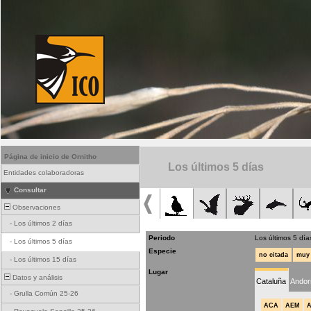
Página de inicio de Ornitho
Los últimos 5 días
Entidades colaboradoras
Consultar
Observaciones
-
Los últimos 2 días
Periodo
Los últimos 5 día
-
Los últimos 5 días
Especie
no citada
muy 
-
Los últimos 15 días
Lugar
Datos y análisis
Cataluña
Andor
-
Grulla Común 25-26
ACA
AEM