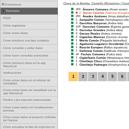
Closa de la Bomba, Castelló d'Empúries / Cast
Estadísticas
≥50
Ánsares Comunes
(Anser anser)
Tutoriales
2
Tarros Canelos
(Tadorna ferrugin
≥50
Ánades Azulones
(Anas platyrhyn
-
FAQS
1
Zampullín Común
(Tachybaptus rufico
3
Garcillas Bueyeras
(Ardea ibis)
-
Cómo registrarse
≥16
Garcetas Comunes
(Egretta garze
3
Garcetas Grandes
(Ardea alba)
-
Cómo entrar datos
3
Garzas Reales
(Ardea cinerea)
2
Cigüeñas Blancas
(Ciconia ciconia)
1
Morito Común
(Plegadis falcinellus)
-
Como introducir una lista completa
1
Aguilucho Lagunero Occidental
(Ci
1
Rascón Europeo
(Rallus aquaticus)
-
Cómo consultar y editar datos
1
Gallineta Común
(Gallinula chloropu
≥4
Fochas Comunes
(Fulica atra)
-
Cómo hacer consultas avanzadas
1
Cigüeñuela Común
(Himantopus him
1
Chorlitejo Chico
(Charadrius dubius)
-
Cómo introducir datos en la app
1
Chorlitejo Patinegro
(Anarhynchus a
NaturaList
-
Verificaciones
1
2
3
4
5
6
-
Como entrar datos en el módulo de
mortalidad
-
Como entrar datos de mortalidad con la
app NaturaList
-
Ornitho y las especies amenazadas
-
Cómo entrar datos con localizaciones
precisas
-
Cómo entrar datos al proyecto Colònies
de Falciots
-
Cómo actualizar la lista de especies en