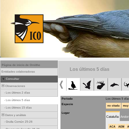
Página de inicio de Ornitho
Los últimos 5 días
Entidades colaboradoras
Consultar
Observaciones
-
Los últimos 2 días
Periodo
Los últimos 5 día
-
Los últimos 5 días
Especie
no citada
muy 
-
Los últimos 15 días
Lugar
Datos y análisis
Cataluña
Andor
-
Grulla Común 25-26
ACA
AEM