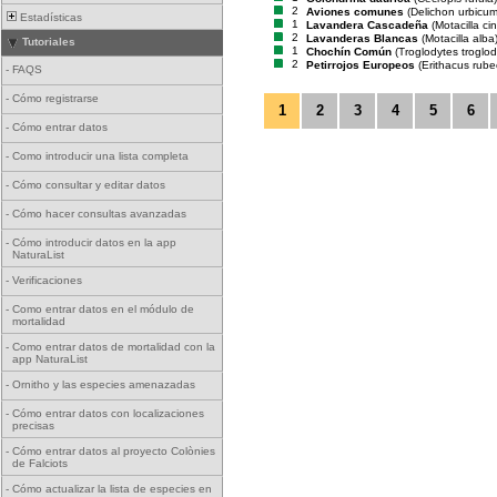
2
Aviones comunes
(Delichon urbicum
Estadísticas
1
Lavandera Cascadeña
(Motacilla ci
2
Lavanderas Blancas
(Motacilla alba
Tutoriales
1
Chochín Común
(Troglodytes troglod
2
Petirrojos Europeos
(Erithacus rube
-
FAQS
-
Cómo registrarse
1
2
3
4
5
6
-
Cómo entrar datos
-
Como introducir una lista completa
-
Cómo consultar y editar datos
-
Cómo hacer consultas avanzadas
-
Cómo introducir datos en la app
NaturaList
-
Verificaciones
-
Como entrar datos en el módulo de
mortalidad
-
Como entrar datos de mortalidad con la
app NaturaList
-
Ornitho y las especies amenazadas
-
Cómo entrar datos con localizaciones
precisas
-
Cómo entrar datos al proyecto Colònies
de Falciots
-
Cómo actualizar la lista de especies en