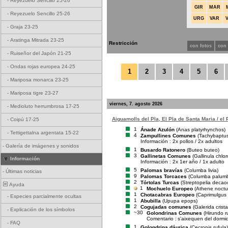
-
Reyezuelo Sencillo 25-26
GIR
MAR
-
Reyezuelo Sencillo 25-26
URG
VAR
-
Graja 23-25
-
Aratinga Mitrada 23-25
Restricción
con fotos
con
-
Ruiseñor del Japón 21-25
-
Ondas rojas europea 24-25
1
2
3
4
5
6
-
Mariposa monarca 23-25
-
Mariposa tigre 23-27
viernes, 7. agosto 2026
-
Medioluto herrumbrosa 17-25
Aiguamolls del Pla, El Pla de Santa Maria / el
-
Coipú 17-25
1
Ánade Azulón
(Anas platyrhynchos)
-
Tettigettalna argentata 15-22
4
Zampullines Comunes
(Tachybaptus 
Información : 2x pollos / 2x adultos
-
Galería de imágenes y sonidos
1
Busardo Ratonero
(Buteo buteo)
3
Gallinetas Comunes
(Gallinula chlo
Información
Información : 2x 1er año / 1x adulto
5
Palomas bravías
(Columba livia)
-
Últimas noticias
9
Palomas Torcaces
(Columba palum
2
Tórtolas Turcas
(Streptopelia decao
Ayuda
1
Mochuelo Europeo
(Athene noctu
1
Chotacabras Europeo
(Caprimulgus
-
Especies parcialmente ocultas
1
Abubilla
(Upupa epops)
2
Cogujadas comunes
(Galerida crista
-
Explicación de los símbolos
~30
Golondrinas Comunes
(Hirundo r
Comentario :
s'aixequen del dormi
-
FAQ
1
Golondrina dáurica
(Cecropis rufula)