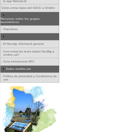
la app NaturaList
Cómo entrar datos del SOCC a Ornitho
Recursos sobre los grupos
taxonómicos
-
Orquídeas
-
El Nocmig- informació general
-
Com entrar les teves dades NocMig a
ornitho.cat?
-
Guía introductoria NFC
Sobre ornitho.cat
-
Política de privacidad y Condiciones de
uso