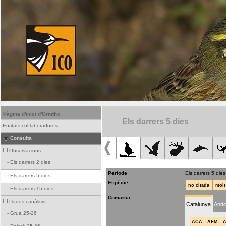
Pàgina d'inici d'Ornitho
Els darrers 5 dies
Entitats col·laboradores
Consulta
Observacions
-
Els darrers 2 dies
Període
Els darrers 5 dies
-
Els darrers 5 dies
Espècie
no citada
molt
-
Els darrers 15 dies
Comarca
Dades i anàlisis
Catalunya
Ando
-
Grua 25-26
ACA
AEM