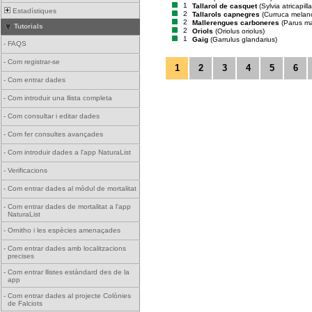
1
Tallarol de casquet
(Sylvia atricapilla
Estadístiques
2
Tallarols capnegres
(Curruca melan
2
Mallerengues carboneres
(Parus ma
Tutorials
2
Oriols
(Oriolus oriolus)
1
Gaig
(Garrulus glandarius)
-
FAQS
-
Com registrar-se
1
2
3
4
5
6
-
Com entrar dades
-
Com introduir una llista completa
-
Com consultar i editar dades
-
Com fer consultes avançades
-
Com introduir dades a l'app NaturaList
-
Verificacions
-
Com entrar dades al mòdul de mortalitat
-
Com entrar dades de mortalitat a l'app
NaturaList
-
Ornitho i les espècies amenaçades
-
Com entrar dades amb localitzacions
precises
-
Com entrar llistes estàndard des de la
app
-
Com entrar dades al projecte Colònies
de Falciots