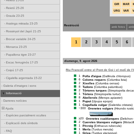
-
Reietó 25-26
GIR
MAR
-
Reietó 25-26
URG
VAR
-
Graula 23-25
-
Aratinga mitrada 23-25
Restricció
amb fotos
amb
-
Rossinyol del Japó 21-25
-
Brocat variable 24-25
1
2
3
4
5
6
-
Monarca 23-25
-
Papallona tigre 23-27
diumenge, 9. agost 2026
-
Escac ferruginós 17-25
Riu Francolí entre el Pont de Goi i el molí de l'
-
Coipú 17-25
1
Polla d'aigua
(Gallinula chloropus)
-
Cigalella argentada 15-22
6
Coloms roquers
(Columba livia)
2
Xixelles
(Columba oenas)
-
Galeria d'imatges i sons
8
Tudons
(Columba palumbus)
2
Tórtores turques
(Streptopelia deca
Informació
1
Tórtora
(Streptopelia turtur)
8
Abellerols
(Merops apiaster)
-
Darreres notícies
1
Puput
(Upupa epops)
1
Cogullada vulgar
(Galerida cristata)
~300
Orenetes vulgars
(Hirundo rusti
Ajuda
-
Espècies parcialment ocultes
≥20
Orenetes cuablanques
(Delichon
2
Cueretes blanques vulgars
(Motacil
-
Explicació dels símbols
1
Pit-roig
(Erithacus rubecula)
1
Merla
(Turdus merula)
-
FAQ
1
Griva
(Turdus viscivorus)