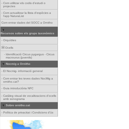
-
Com utilitzar els codis d'estudi o
projectes
-
Com actualitzar la llista d'espècies a
l'app NaturaList
Com entrar dades del SOCC a Ornitho
Recursos sobre els grups taxonòmics
-
Orquídies
Ocells
-
Identificació Circus pygargus - Circus
macrourus (juvenils)
Nocmig a Ornitho
-
El Nocmig- informació general
-
Com entrar les teves dades NocMig a
ornitho.cat?
-
Guia introductòria NFC
-
Catàleg visual de vocalitzacions d'ocells
amb sonograma
Sobre ornitho.cat
-
Política de privacitat i Condicions d'ús