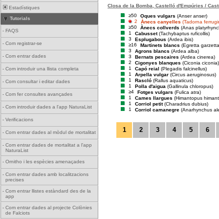
Closa de la Bomba, Castelló d'Empúries / Cast
Estadístiques
≥50
Oques vulgars
(Anser anser)
Tutorials
2
Ànecs canyelles
(Tadorna ferrug
≥50
Ànecs collverds
(Anas platyrhync
-
FAQS
1
Cabusset
(Tachybaptus ruficollis)
3
Esplugabous
(Ardea ibis)
-
Com registrar-se
≥16
Martinets blancs
(Egretta garzetta
3
Agrons blancs
(Ardea alba)
-
Com entrar dades
3
Bernats pescaires
(Ardea cinerea)
2
Cigonyes blanques
(Ciconia ciconia)
1
Capó reial
(Plegadis falcinellus)
-
Com introduir una llista completa
1
Arpella vulgar
(Circus aeruginosus)
1
Rascló
(Rallus aquaticus)
-
Com consultar i editar dades
1
Polla d'aigua
(Gallinula chloropus)
≥4
Fotges vulgars
(Fulica atra)
-
Com fer consultes avançades
1
Cames llargues
(Himantopus himan
1
Corriol petit
(Charadrius dubius)
-
Com introduir dades a l'app NaturaList
1
Corriol camanegre
(Anarhynchus al
-
Verificacions
1
2
3
4
5
6
-
Com entrar dades al mòdul de mortalitat
-
Com entrar dades de mortalitat a l'app
NaturaList
-
Ornitho i les espècies amenaçades
-
Com entrar dades amb localitzacions
precises
-
Com entrar llistes estàndard des de la
app
-
Com entrar dades al projecte Colònies
de Falciots