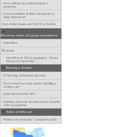
-
Com utilitzar els codis d'estudi o
projectes
-
Com actualitzar la llista d'espècies a
l'app NaturaList
Com entrar dades del SOCC a Ornitho
Recursos sobre els grups taxonòmics
-
Orquídies
Ocells
-
Identificació Circus pygargus - Circus
macrourus (juvenils)
Nocmig a Ornitho
-
El Nocmig- informació general
-
Com entrar les teves dades NocMig a
ornitho.cat?
-
Guia introductòria NFC
-
Catàleg visual de vocalitzacions d'ocells
amb sonograma
Sobre ornitho.cat
-
Política de privacitat i Condicions d'ús