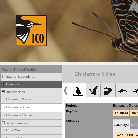
Pàgina d'inici d'Ornitho
Els darrers 5 dies
Entitats col·laboradores
Consulta
Observacions
-
Els darrers 2 dies
Període
Els darrers 5 dies
-
Els darrers 5 dies
Espècie
no citada
molt
-
Els darrers 15 dies
Comarca
Dades i anàlisis
Catalunya
Ando
-
Grua 25-26
ACA
AEM