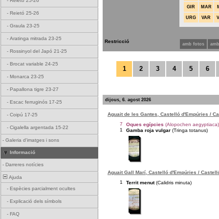
-
Reietó 25-26
GIR
MAR
-
Reietó 25-26
URG
VAR
-
Graula 23-25
-
Aratinga mitrada 23-25
Restricció
amb fotos
amb
-
Rossinyol del Japó 21-25
-
Brocat variable 24-25
1
2
3
4
5
6
-
Monarca 23-25
-
Papallona tigre 23-27
dijous, 6. agost 2026
-
Escac ferruginós 17-25
Aguait de les Gantes, Castelló d'Empúries / C
-
Coipú 17-25
7
Oques egípcies
(Alopochen aegyptiaca)
-
Cigalella argentada 15-22
1
Gamba roja vulgar
(Tringa totanus)
-
Galeria d'imatges i sons
Informació
-
Darreres notícies
Aguait Gall Marí, Castelló d'Empúries / Castel
Ajuda
1
Territ menut
(Calidris minuta)
-
Espècies parcialment ocultes
-
Explicació dels símbols
-
FAQ