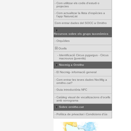
-
Com utilitzar els codis d'estudi o
projectes
-
Com actualitzar la llista d'espècies a
l'app NaturaList
Com entrar dades del SOCC a Ornitho
Recursos sobre els grups taxonòmics
-
Orquídies
Ocells
-
Identificació Circus pygargus - Circus
macrourus (juvenils)
Nocmig a Ornitho
-
El Nocmig- informació general
-
Com entrar les teves dades NocMig a
ornitho.cat?
-
Guia introductòria NFC
-
Catàleg visual de vocalitzacions d'ocells
amb sonograma
Sobre ornitho.cat
-
Política de privacitat i Condicions d'ús