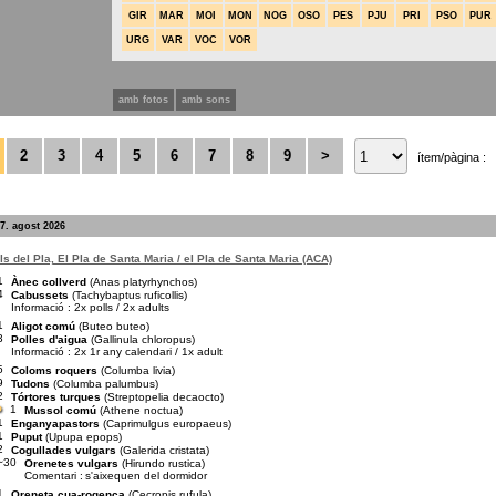
GIR
MAR
MOI
MON
NOG
OSO
PES
PJU
PRI
PSO
PUR
URG
VAR
VOC
VOR
amb fotos
amb sons
2
3
4
5
6
7
8
9
>
ítem/pàgina :
7. agost 2026
s del Pla, El Pla de Santa Maria / el Pla de Santa Maria (ACA)
1
Ànec collverd
(Anas platyrhynchos)
4
Cabussets
(Tachybaptus ruficollis)
Informació : 2x polls / 2x adults
1
Aligot comú
(Buteo buteo)
3
Polles d'aigua
(Gallinula chloropus)
Informació : 2x 1r any calendari / 1x adult
5
Coloms roquers
(Columba livia)
9
Tudons
(Columba palumbus)
2
Tórtores turques
(Streptopelia decaocto)
1
Mussol comú
(Athene noctua)
1
Enganyapastors
(Caprimulgus europaeus)
1
Puput
(Upupa epops)
2
Cogullades vulgars
(Galerida cristata)
~30
Orenetes vulgars
(Hirundo rustica)
Comentari :
s'aixequen del dormidor
1
Oreneta cua-rogenca
(Cecropis rufula)