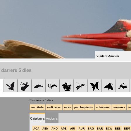
Visitant Anònim
 darrers 5 dies
Els darrers 5 dies
no citada
molt rares
rares
poc freqüents
al·lòctona
comunes
m
Catalunya
Andorra
ACA
AEM
ANO
APE
ARI
AUR
BAG
BAR
BCA
BEB
BEM