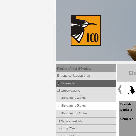
Pàgina d'inici d'Ornitho
Els
Entitats col·laboradores
Consulta
Observacions
-
Els darrers 2 dies
Període
-
Els darrers 5 dies
Espècie
-
Els darrers 15 dies
Comarca
Dades i anàlisis
-
Grua 25-26