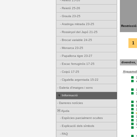
-
Reietó 25-26
-
Reietó 25-26
-
Graula 23-25
-
Aratinga mitrada 23-25
Restricció
-
Rossinyol del Japó 21-25
-
Brocat variable 24-25
1
-
Monarca 23-25
-
Papallona tigre 23-27
divendres, 
-
Escac ferruginós 17-25
Aiguamoll
-
Coipú 17-25
-
Cigalella argentada 15-22
-
Galeria d'imatges i sons
Informació
-
Darreres notícies
Ajuda
-
Espècies parcialment ocultes
-
Explicació dels símbols
-
FAQ