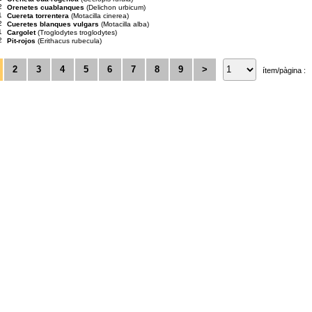
2
Orenetes cuablanques
(Delichon urbicum)
1
Cuereta torrentera
(Motacilla cinerea)
2
Cueretes blanques vulgars
(Motacilla alba)
1
Cargolet
(Troglodytes troglodytes)
2
Pit-rojos
(Erithacus rubecula)
2
3
4
5
6
7
8
9
>
ítem/pàgina :