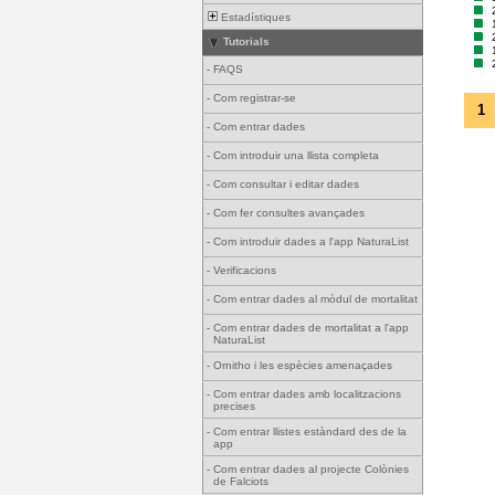
Estadístiques
Tutorials
-
FAQS
-
Com registrar-se
1
-
Com entrar dades
-
Com introduir una llista completa
-
Com consultar i editar dades
-
Com fer consultes avançades
-
Com introduir dades a l'app NaturaList
-
Verificacions
-
Com entrar dades al mòdul de mortalitat
-
Com entrar dades de mortalitat a l'app
NaturaList
-
Ornitho i les espècies amenaçades
-
Com entrar dades amb localitzacions
precises
-
Com entrar llistes estàndard des de la
app
-
Com entrar dades al projecte Colònies
de Falciots