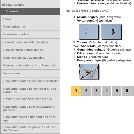
1
Cuereta blanca vulgar
(Motacilla alba)
Estadístiques
Nulles [357/568] / Nulles (ACA)
Tutorials
3
Milans negres
(Milvus migrans)
-
FAQS
1
Voltor comú
(Gyps fulvus)
-
Com registrar-se
-
Com entrar dades
×
-
Com introduir una llista completa
Tudons
(Columba palumbus)
~10
Abellerols
(Merops apiaster)
×
Cogullades vulgars
(Galerida cristata)
-
Com consultar i editar dades
1
Bitxac comú
(Saxicola rubicola)
1
Merla
(Turdus merula)
-
Com fer consultes avançades
1
Bosqueta vulgar
(Hippolais polyglotta)
-
Com introduir dades a l'app NaturaList
-
Verificacions
-
Com entrar dades al mòdul de mortalitat
-
Com entrar dades de mortalitat a l'app
1
2
3
4
5
6
NaturaList
-
Ornitho i les espècies amenaçades
-
Com entrar dades amb localitzacions
precises
-
Com entrar llistes estàndard des de la
app
-
Com entrar dades al projecte Colònies
de Falciots