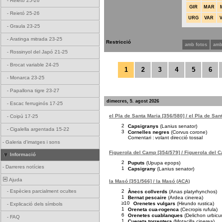
-
Reietó 25-26
GIR
MAR
-
Reietó 25-26
URG
VAR
-
Graula 23-25
-
Aratinga mitrada 23-25
Restricció
amb fotos
amb
-
Rossinyol del Japó 21-25
-
Brocat variable 24-25
1
2
3
4
5
6
-
Monarca 23-25
-
Papallona tigre 23-27
dimecres, 5. agost 2026
-
Escac ferruginós 17-25
el Pla de Santa Maria [356/580] / el Pla de San
-
Coipú 17-25
2
Capsigranys
(Lanius senator)
-
Cigalella argentada 15-22
3
Cornelles negres
(Corvus corone)
Comentari :
volant direcció tossal
-
Galeria d'imatges i sons
Figuerola del Camp [354/579] / Figuerola del 
Informació
2
Puputs
(Upupa epops)
-
Darreres notícies
1
Capsigrany
(Lanius senator)
Ajuda
la Masó [351/566] / la Masó (ACA)
2
-
Espècies parcialment ocultes
Ànecs collverds
(Anas platyrhynchos)
1
Bernat pescaire
(Ardea cinerea)
≥10
Orenetes vulgars
(Hirundo rustica)
-
Explicació dels símbols
1
Oreneta cua-rogenca
(Cecropis rufula)
6
Orenetes cuablanques
(Delichon urbicu
-
FAQ
1
Cuereta torrentera
(Motacilla cinerea)