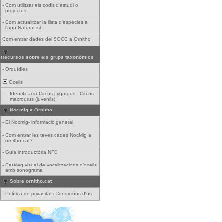
-
Com utilitzar els codis d'estudi o
projectes
-
Com actualitzar la llista d'espècies a
l'app NaturaList
Com entrar dades del SOCC a Ornitho
Recursos sobre els grups taxonòmics
-
Orquídies
Ocells
-
Identificació Circus pygargus - Circus
macrourus (juvenils)
Nocmig a Ornitho
-
El Nocmig- informació general
-
Com entrar les teves dades NocMig a
ornitho.cat?
-
Guia introductòria NFC
-
Catàleg visual de vocalitzacions d'ocells
amb sonograma
Sobre ornitho.cat
-
Política de privacitat i Condicions d'ús