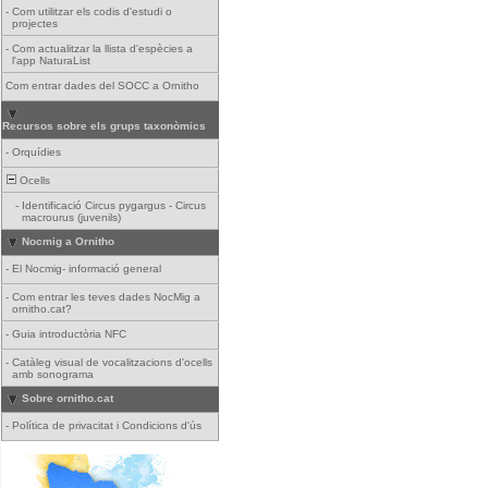
-
Com utilitzar els codis d'estudi o
projectes
-
Com actualitzar la llista d'espècies a
l'app NaturaList
Com entrar dades del SOCC a Ornitho
Recursos sobre els grups taxonòmics
-
Orquídies
Ocells
-
Identificació Circus pygargus - Circus
macrourus (juvenils)
Nocmig a Ornitho
-
El Nocmig- informació general
-
Com entrar les teves dades NocMig a
ornitho.cat?
-
Guia introductòria NFC
-
Catàleg visual de vocalitzacions d'ocells
amb sonograma
Sobre ornitho.cat
-
Política de privacitat i Condicions d'ús