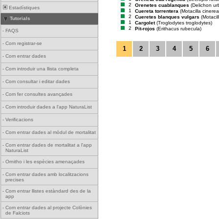
2
Orenetes cuablanques
(Delichon ur
Estadístiques
1
Cuereta torrentera
(Motacilla cinerea
2
Cueretes blanques vulgars
(Motacil
Tutorials
1
Cargolet
(Troglodytes troglodytes)
2
Pit-rojos
(Erithacus rubecula)
-
FAQS
-
Com registrar-se
1
2
3
4
5
6
-
Com entrar dades
-
Com introduir una llista completa
-
Com consultar i editar dades
-
Com fer consultes avançades
-
Com introduir dades a l'app NaturaList
-
Verificacions
-
Com entrar dades al mòdul de mortalitat
-
Com entrar dades de mortalitat a l'app
NaturaList
-
Ornitho i les espècies amenaçades
-
Com entrar dades amb localitzacions
precises
-
Com entrar llistes estàndard des de la
app
-
Com entrar dades al projecte Colònies
de Falciots