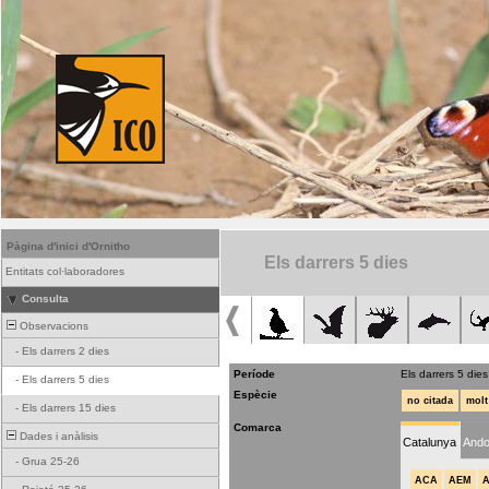
Pàgina d'inici d'Ornitho
Els darrers 5 dies
Entitats col·laboradores
Consulta
Observacions
-
Els darrers 2 dies
Període
Els darrers 5 dies
-
Els darrers 5 dies
Espècie
no citada
molt
-
Els darrers 15 dies
Comarca
Dades i anàlisis
Catalunya
Ando
-
Grua 25-26
ACA
AEM