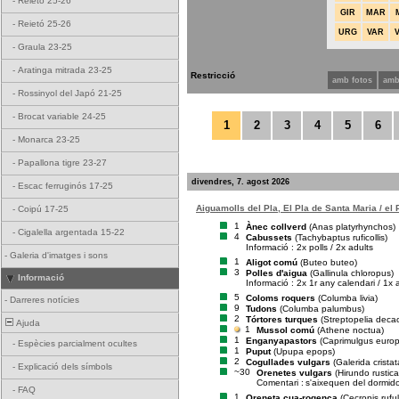
-
Reietó 25-26
GIR
MAR
-
Reietó 25-26
URG
VAR
-
Graula 23-25
-
Aratinga mitrada 23-25
Restricció
amb fotos
amb
-
Rossinyol del Japó 21-25
-
Brocat variable 24-25
1
2
3
4
5
6
-
Monarca 23-25
-
Papallona tigre 23-27
divendres, 7. agost 2026
-
Escac ferruginós 17-25
Aiguamolls del Pla, El Pla de Santa Maria / el
-
Coipú 17-25
1
Ànec collverd
(Anas platyrhynchos)
-
Cigalella argentada 15-22
4
Cabussets
(Tachybaptus ruficollis)
Informació : 2x polls / 2x adults
-
Galeria d'imatges i sons
1
Aligot comú
(Buteo buteo)
3
Polles d'aigua
(Gallinula chloropus)
Informació
Informació : 2x 1r any calendari / 1x 
5
Coloms roquers
(Columba livia)
-
Darreres notícies
9
Tudons
(Columba palumbus)
2
Tórtores turques
(Streptopelia deca
Ajuda
1
Mussol comú
(Athene noctua)
1
Enganyapastors
(Caprimulgus euro
-
Espècies parcialment ocultes
1
Puput
(Upupa epops)
2
Cogullades vulgars
(Galerida cristat
-
Explicació dels símbols
~30
Orenetes vulgars
(Hirundo rustica
Comentari :
s'aixequen del dormid
-
FAQ
1
Oreneta cua-rogenca
(Cecropis rufu