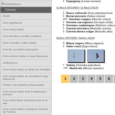
1
Capsigrany
(Lanius senator)
Estadístiques
la Masó [351/566] / la Masó (ACA)
Tutorials
2
Ànecs collverds
(Anas platyrhynchos)
1
Bernat pescaire
(Ardea cinerea)
-
FAQS
≥10
Orenetes vulgars
(Hirundo rustica)
1
Oreneta cua-rogenca
(Cecropis rufula)
-
Com registrar-se
6
Orenetes cuablanques
(Delichon urbicu
1
Cuereta torrentera
(Motacilla cinerea)
-
Com entrar dades
1
Cuereta blanca vulgar
(Motacilla alba)
-
Com introduir una llista completa
Nulles [357/568] / Nulles (ACA)
-
Com consultar i editar dades
3
Milans negres
(Milvus migrans)
1
Voltor comú
(Gyps fulvus)
-
Com fer consultes avançades
-
Com introduir dades a l'app NaturaList
-
Verificacions
×
Tudons
(Columba palumbus)
~10
Abellerols
(Merops apiaster)
-
Com entrar dades al mòdul de mortalitat
-
Com entrar dades de mortalitat a l'app
1
2
3
4
5
6
NaturaList
-
Ornitho i les espècies amenaçades
-
Com entrar dades amb localitzacions
precises
-
Com entrar llistes estàndard des de la
app
-
Com entrar dades al projecte Colònies
de Falciots