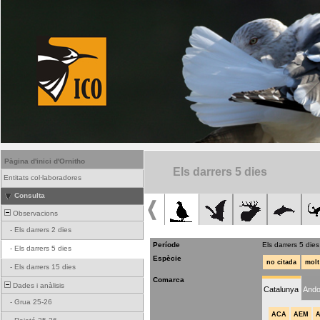
Pàgina d'inici d'Ornitho
Els darrers 5 dies
Entitats col·laboradores
Consulta
Observacions
-
Els darrers 2 dies
Període
Els darrers 5 dies
-
Els darrers 5 dies
Espècie
no citada
molt
-
Els darrers 15 dies
Comarca
Dades i anàlisis
Catalunya
Ando
-
Grua 25-26
ACA
AEM