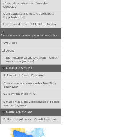
-
Com utilitzar els codis d'estudi o
projectes
-
Com actualitzar la llista d'espècies a
l'app NaturaList
Com entrar dades del SOCC a Ornitho
Recursos sobre els grups taxonòmics
-
Orquídies
Ocells
-
Identificació Circus pygargus - Circus
macrourus (juvenils)
Nocmig a Ornitho
-
El Nocmig- informació general
-
Com entrar les teves dades NocMig a
ornitho.cat?
-
Guia introductòria NFC
-
Catàleg visual de vocalitzacions d'ocells
amb sonograma
Sobre ornitho.cat
-
Política de privacitat i Condicions d'ús