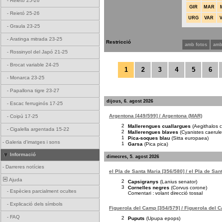
-
Reietó 25-26
GIR
MAR
-
Reietó 25-26
URG
VAR
-
Graula 23-25
-
Aratinga mitrada 23-25
Restricció
amb fotos
amb
-
Rossinyol del Japó 21-25
-
Brocat variable 24-25
1
2
3
4
5
6
-
Monarca 23-25
-
Papallona tigre 23-27
dijous, 6. agost 2026
-
Escac ferruginós 17-25
Argentona [449/599] / Argentona (MAR)
-
Coipú 17-25
2
Mallerengues cuallargues
(Aegithalos 
-
Cigalella argentada 15-22
2
Mallerengues blaves
(Cyanistes caerule
1
Pica-soques blau
(Sitta europaea)
-
Galeria d'imatges i sons
1
Garsa
(Pica pica)
Informació
dimecres, 5. agost 2026
-
Darreres notícies
el Pla de Santa Maria [356/580] / el Pla de San
Ajuda
2
Capsigranys
(Lanius senator)
3
Cornelles negres
(Corvus corone)
-
Espècies parcialment ocultes
Comentari :
volant direcció tossal
-
Explicació dels símbols
Figuerola del Camp [354/579] / Figuerola del 
-
FAQ
2
Puputs
(Upupa epops)