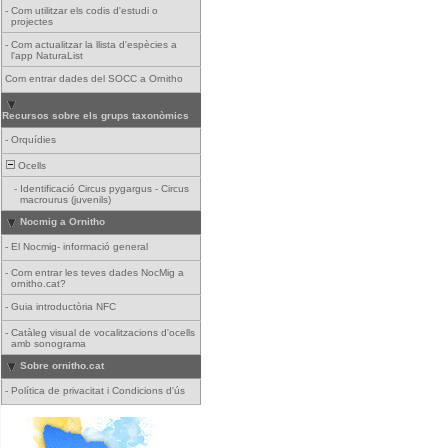
-
Com utilitzar els codis d'estudi o
projectes
-
Com actualitzar la llista d'espècies a
l'app NaturaList
Com entrar dades del SOCC a Ornitho
Recursos sobre els grups taxonòmics
-
Orquídies
Ocells
-
Identificació Circus pygargus - Circus
macrourus (juvenils)
Nocmig a Ornitho
-
El Nocmig- informació general
-
Com entrar les teves dades NocMig a
ornitho.cat?
-
Guia introductòria NFC
-
Catàleg visual de vocalitzacions d'ocells
amb sonograma
Sobre ornitho.cat
-
Política de privacitat i Condicions d'ús