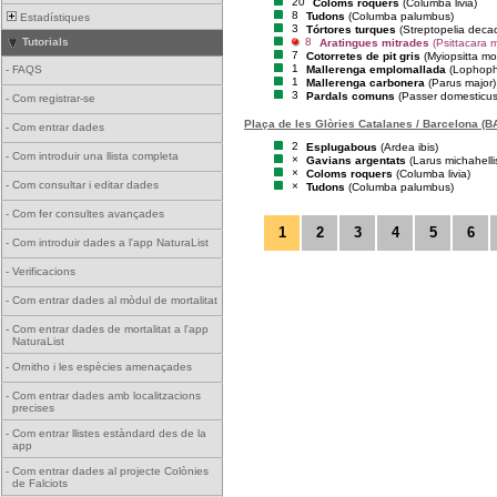
20
Coloms roquers
(Columba livia)
8
Tudons
(Columba palumbus)
Estadístiques
3
Tórtores turques
(Streptopelia deca
8
Tutorials
Aratingues mitrades
(Psittacara m
7
Cotorretes de pit gris
(Myiopsitta m
1
Mallerenga emplomallada
(Lophoph
-
FAQS
1
Mallerenga carbonera
(Parus major)
3
Pardals comuns
(Passer domesticus
-
Com registrar-se
Plaça de les Glòries Catalanes / Barcelona (B
-
Com entrar dades
2
Esplugabous
(Ardea ibis)
-
Com introduir una llista completa
×
Gavians argentats
(Larus michahelli
×
Coloms roquers
(Columba livia)
-
Com consultar i editar dades
×
Tudons
(Columba palumbus)
-
Com fer consultes avançades
1
2
3
4
5
6
-
Com introduir dades a l'app NaturaList
-
Verificacions
-
Com entrar dades al mòdul de mortalitat
-
Com entrar dades de mortalitat a l'app
NaturaList
-
Ornitho i les espècies amenaçades
-
Com entrar dades amb localitzacions
precises
-
Com entrar llistes estàndard des de la
app
-
Com entrar dades al projecte Colònies
de Falciots