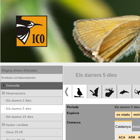
Pàgina d'inici d'Ornitho
Els darrers 5 dies
Entitats col·laboradores
Consulta
Observacions
-
Els darrers 2 dies
Període
Els darrers 5 dies
-
Els darrers 5 dies
Espècie
no citada
molt
-
Els darrers 15 dies
Comarca
Dades i anàlisis
Catalunya
Ando
-
Grua 25-26
ACA
AEM