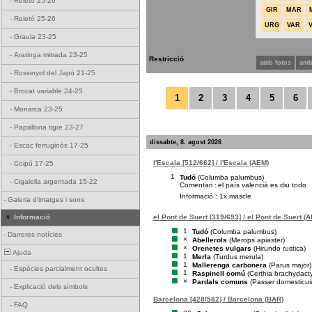
-
Reietó 25-26
GIR
MAR
-
Reietó 25-26
URG
VAR
-
Graula 23-25
-
Aratinga mitrada 23-25
Restricció
amb fotos
amb
-
Rossinyol del Japó 21-25
-
Brocat variable 24-25
1
2
3
4
5
6
-
Monarca 23-25
-
Papallona tigre 23-27
dissabte, 8. agost 2026
-
Escac ferruginós 17-25
l'Escala [512/662] / l'Escala (AEM)
-
Coipú 17-25
1
Tudó
(Columba palumbus)
-
Cigalella argentada 15-22
Comentari :
el país valencià es diu todo
Informació : 1x mascle
-
Galeria d'imatges i sons
el Pont de Suert [319/693] / el Pont de Suert (A
Informació
1
Tudó
(Columba palumbus)
-
Darreres notícies
×
Abellerols
(Merops apiaster)
×
Orenetes vulgars
(Hirundo rustica)
Ajuda
1
Merla
(Turdus merula)
1
Mallerenga carbonera
(Parus major)
-
Espècies parcialment ocultes
1
Raspinell comú
(Certhia brachydacty
×
Pardals comuns
(Passer domesticus
-
Explicació dels símbols
Barcelona [428/582] / Barcelona (BAR)
-
FAQ