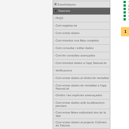
Estadístiques
Tutorials
-
FAQS
-
Com registrar-se
1
-
Com entrar dades
-
Com introduir una llista completa
-
Com consultar i editar dades
-
Com fer consultes avançades
-
Com introduir dades a l'app NaturaList
-
Verificacions
-
Com entrar dades al mòdul de mortalitat
-
Com entrar dades de mortalitat a l'app
NaturaList
-
Ornitho i les espècies amenaçades
-
Com entrar dades amb localitzacions
precises
-
Com entrar llistes estàndard des de la
app
-
Com entrar dades al projecte Colònies
de Falciots