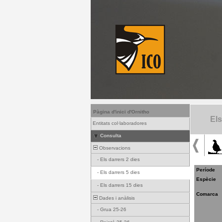
Pàgina d'inici d'Ornitho
Els
Entitats col·laboradores
Consulta
Observacions
-
Els darrers 2 dies
Període
-
Els darrers 5 dies
Espècie
-
Els darrers 15 dies
Comarca
Dades i anàlisis
-
Grua 25-26