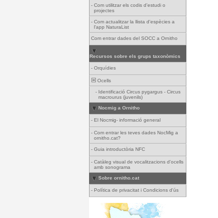
-
Com utilitzar els codis d'estudi o
projectes
-
Com actualitzar la llista d'espècies a
l'app NaturaList
Com entrar dades del SOCC a Ornitho
Recursos sobre els grups taxonòmics
-
Orquídies
Ocells
-
Identificació Circus pygargus - Circus
macrourus (juvenils)
Nocmig a Ornitho
-
El Nocmig- informació general
-
Com entrar les teves dades NocMig a
ornitho.cat?
-
Guia introductòria NFC
-
Catàleg visual de vocalitzacions d'ocells
amb sonograma
Sobre ornitho.cat
-
Política de privacitat i Condicions d'ús