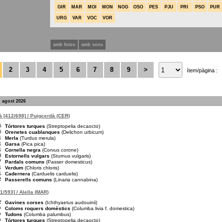
GIR
MAR
MOI
MON
NOG
OSO
PES
PJU
PRI
PSO
PUR
URG
VAR
VOC
VOR
amb fotos
amb sons
2
3
4
5
6
7
8
9
>
ítem/pàgina :
. agost 2026
 [412/698] / Puigcerdà (CER)
5
Tórtores turques
(Streptopelia decaocto)
5
Orenetes cuablanques
(Delichon urbicum)
1
Merla
(Turdus merula)
1
Garsa
(Pica pica)
1
Cornella negra
(Corvus corone)
3
Estornells vulgars
(Sturnus vulgaris)
7
Pardals comuns
(Passer domesticus)
1
Verdum
(Chloris chloris)
1
Cadernera
(Carduelis carduelis)
2
Passerells comuns
(Linaria cannabina)
1/593] / Alella (MAR)
2
Gavines corses
(Ichthyaetus audouinii)
×
Coloms roquers domèstics
(Columba livia f. domestica)
×
Tudons
(Columba palumbus)
×
Tórtores turques
(Streptopelia decaocto)