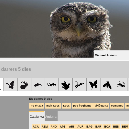
Visitant Anònim
 darrers 5 dies
Els darrers 5 dies
no citada
molt rares
rares
poc freqüents
al·lòctona
comunes
m
Catalunya
Andorra
ACA
AEM
ANO
APE
ARI
AUR
BAG
BAR
BCA
BEB
BEM