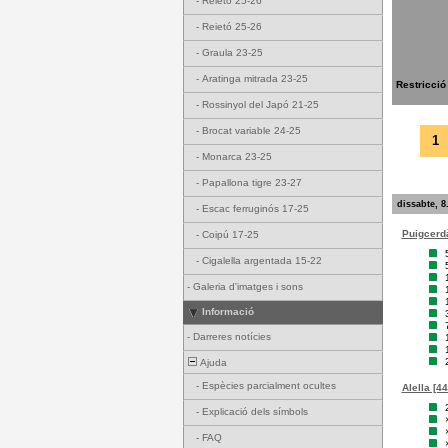
-
Reietó 25-26
-
Reietó 25-26
-
Graula 23-25
-
Aratinga mitrada 23-25
Restricció
-
Rossinyol del Japó 21-25
-
Brocat variable 24-25
1
-
Monarca 23-25
-
Papallona tigre 23-27
dissabte, 8
-
Escac ferruginós 17-25
Puigcerdà
-
Coipú 17-25
-
Cigalella argentada 15-22
-
Galeria d'imatges i sons
Informació
-
Darreres notícies
Ajuda
-
Espècies parcialment ocultes
Alella [44
-
Explicació dels símbols
-
FAQ