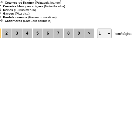
~6
Cotorres de Kramer
(Psittacula krameri)
2
Cueretes blanques vulgars
(Motacilla alba)
2
Merles
(Turdus merula)
×
Garses
(Pica pica)
×
Pardals comuns
(Passer domesticus)
~6
Caderneres
(Carduelis carduelis)
2
3
4
5
6
7
8
9
>
ítem/pàgina :