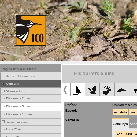
Pàgina d'inici d'Ornitho
Els darrers 5 dies
Entitats col·laboradores
Consulta
Observacions
-
Els darrers 2 dies
Període
Els darrers 5 dies
-
Els darrers 5 dies
Espècie
no citada
molt
-
Els darrers 15 dies
Comarca
Dades i anàlisis
Catalunya
Ando
-
Grua 25-26
ACA
AEM