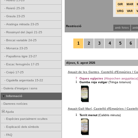
-
Reietó 25-26
GIR
MAR
-
Reietó 25-26
URG
VAR
-
Graula 23-25
-
Aratinga mitrada 23-25
Restricció
amb fotos
amb
-
Rossinyol del Japó 21-25
-
Brocat variable 24-25
1
2
3
4
5
6
-
Monarca 23-25
-
Papallona tigre 23-27
dijous, 6. agost 2026
-
Escac ferruginós 17-25
Aguait de les Gantes, Castelló d'Empúries / C
-
Coipú 17-25
7
Oques egípcies
(Alopochen aegyptiaca)
-
Cigalella argentada 15-22
1
Gamba roja vulgar
(Tringa totanus)
-
Galeria d'imatges i sons
Informació
-
Darreres notícies
Aguait Gall Marí, Castelló d'Empúries / Castel
Ajuda
1
Territ menut
(Calidris minuta)
-
Espècies parcialment ocultes
-
Explicació dels símbols
-
FAQ