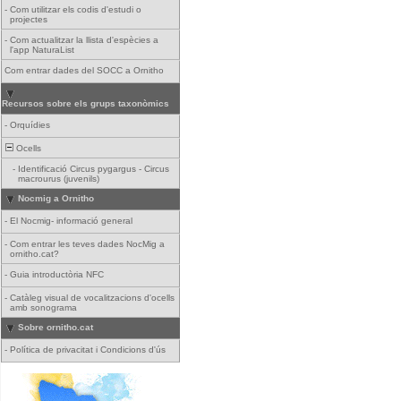
-
Com utilitzar els codis d'estudi o
projectes
-
Com actualitzar la llista d'espècies a
l'app NaturaList
Com entrar dades del SOCC a Ornitho
Recursos sobre els grups taxonòmics
-
Orquídies
Ocells
-
Identificació Circus pygargus - Circus
macrourus (juvenils)
Nocmig a Ornitho
-
El Nocmig- informació general
-
Com entrar les teves dades NocMig a
ornitho.cat?
-
Guia introductòria NFC
-
Catàleg visual de vocalitzacions d'ocells
amb sonograma
Sobre ornitho.cat
-
Política de privacitat i Condicions d'ús