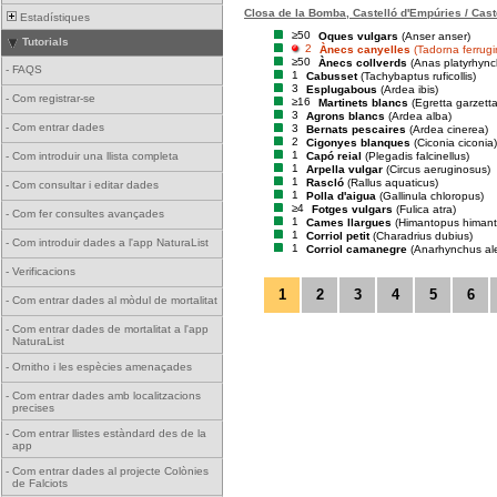
Closa de la Bomba, Castelló d'Empúries / Cast
Estadístiques
≥50
Oques vulgars
(Anser anser)
Tutorials
2
Ànecs canyelles
(Tadorna ferrug
≥50
Ànecs collverds
(Anas platyrhync
-
FAQS
1
Cabusset
(Tachybaptus ruficollis)
3
Esplugabous
(Ardea ibis)
-
Com registrar-se
≥16
Martinets blancs
(Egretta garzetta
3
Agrons blancs
(Ardea alba)
-
Com entrar dades
3
Bernats pescaires
(Ardea cinerea)
2
Cigonyes blanques
(Ciconia ciconia)
1
Capó reial
(Plegadis falcinellus)
-
Com introduir una llista completa
1
Arpella vulgar
(Circus aeruginosus)
1
Rascló
(Rallus aquaticus)
-
Com consultar i editar dades
1
Polla d'aigua
(Gallinula chloropus)
≥4
Fotges vulgars
(Fulica atra)
-
Com fer consultes avançades
1
Cames llargues
(Himantopus himan
1
Corriol petit
(Charadrius dubius)
-
Com introduir dades a l'app NaturaList
1
Corriol camanegre
(Anarhynchus al
-
Verificacions
1
2
3
4
5
6
-
Com entrar dades al mòdul de mortalitat
-
Com entrar dades de mortalitat a l'app
NaturaList
-
Ornitho i les espècies amenaçades
-
Com entrar dades amb localitzacions
precises
-
Com entrar llistes estàndard des de la
app
-
Com entrar dades al projecte Colònies
de Falciots