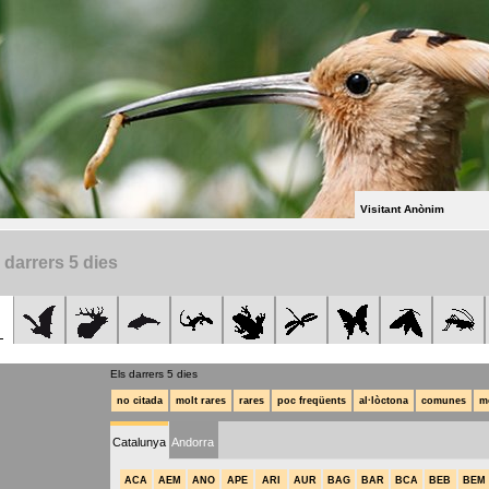
Visitant Anònim
 darrers 5 dies
Els darrers 5 dies
no citada
molt rares
rares
poc freqüents
al·lòctona
comunes
m
Catalunya
Andorra
ACA
AEM
ANO
APE
ARI
AUR
BAG
BAR
BCA
BEB
BEM