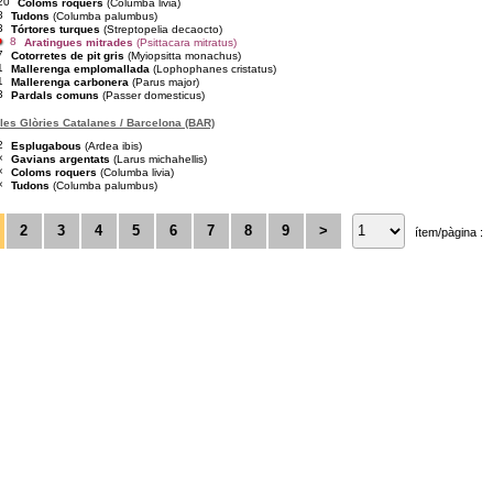
20
Coloms roquers
(Columba livia)
8
Tudons
(Columba palumbus)
3
Tórtores turques
(Streptopelia decaocto)
8
Aratingues mitrades
(Psittacara mitratus)
7
Cotorretes de pit gris
(Myiopsitta monachus)
1
Mallerenga emplomallada
(Lophophanes cristatus)
1
Mallerenga carbonera
(Parus major)
3
Pardals comuns
(Passer domesticus)
les Glòries Catalanes / Barcelona (BAR)
2
Esplugabous
(Ardea ibis)
×
Gavians argentats
(Larus michahellis)
×
Coloms roquers
(Columba livia)
×
Tudons
(Columba palumbus)
2
3
4
5
6
7
8
9
>
ítem/pàgina :