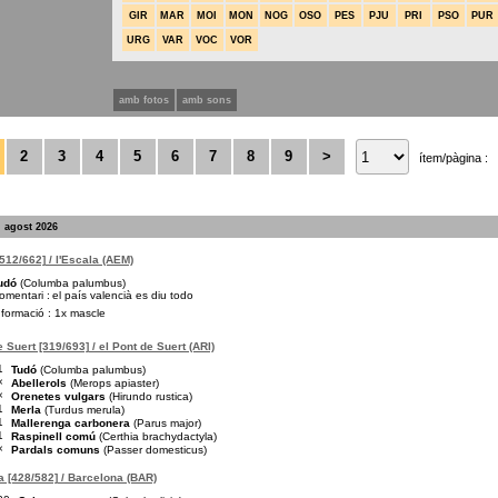
GIR
MAR
MOI
MON
NOG
OSO
PES
PJU
PRI
PSO
PUR
URG
VAR
VOC
VOR
amb fotos
amb sons
2
3
4
5
6
7
8
9
>
ítem/pàgina :
. agost 2026
[512/662] / l'Escala (AEM)
udó
(Columba palumbus)
omentari :
el país valencià es diu todo
nformació : 1x mascle
e Suert [319/693] / el Pont de Suert (ARI)
1
Tudó
(Columba palumbus)
×
Abellerols
(Merops apiaster)
×
Orenetes vulgars
(Hirundo rustica)
1
Merla
(Turdus merula)
1
Mallerenga carbonera
(Parus major)
1
Raspinell comú
(Certhia brachydactyla)
×
Pardals comuns
(Passer domesticus)
 [428/582] / Barcelona (BAR)