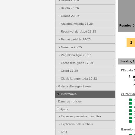
-
Reietó 25-26
-
Reietó 25-26
-
Graula 23-25
-
Aratinga mitrada 23-25
Restricció
-
Rossinyol del Japó 21-25
-
Brocat variable 24-25
1
-
Monarca 23-25
-
Papallona tigre 23-27
dissabte, 8
-
Escac ferruginós 17-25
l'Escala 
-
Coipú 17-25
1
T
-
Cigalella argentada 15-22
C
I
-
Galeria d'imatges i sons
el Pont d
Informació
-
Darreres notícies
Ajuda
-
Espècies parcialment ocultes
-
Explicació dels símbols
Barcelona
-
FAQ