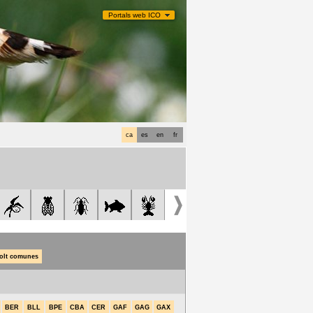
Portals web ICO
ca
es
en
fr
olt comunes
BER
BLL
BPE
CBA
CER
GAF
GAG
GAX