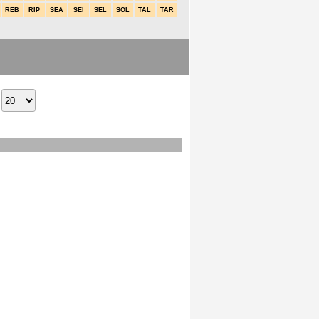
REB
RIP
SEA
SEI
SEL
SOL
TAL
TAR