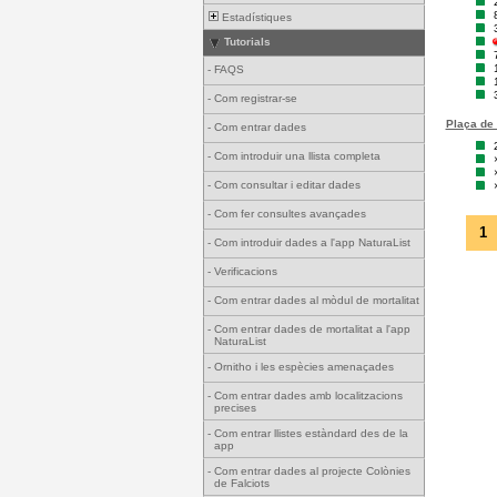
Estadístiques
Tutorials
-
FAQS
-
Com registrar-se
Plaça de 
-
Com entrar dades
-
Com introduir una llista completa
-
Com consultar i editar dades
-
Com fer consultes avançades
1
-
Com introduir dades a l'app NaturaList
-
Verificacions
-
Com entrar dades al mòdul de mortalitat
-
Com entrar dades de mortalitat a l'app
NaturaList
-
Ornitho i les espècies amenaçades
-
Com entrar dades amb localitzacions
precises
-
Com entrar llistes estàndard des de la
app
-
Com entrar dades al projecte Colònies
de Falciots