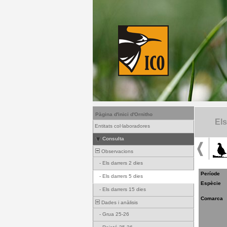
Pàgina d'inici d'Ornitho
Els
Entitats col·laboradores
Consulta
Observacions
-
Els darrers 2 dies
Període
-
Els darrers 5 dies
Espècie
-
Els darrers 15 dies
Comarca
Dades i anàlisis
-
Grua 25-26