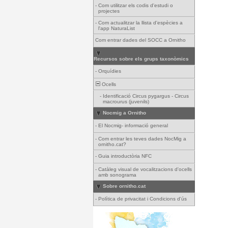
-
Com utilitzar els codis d'estudi o
projectes
-
Com actualitzar la llista d'espècies a
l'app NaturaList
Com entrar dades del SOCC a Ornitho
Recursos sobre els grups taxonòmics
-
Orquídies
Ocells
-
Identificació Circus pygargus - Circus
macrourus (juvenils)
Nocmig a Ornitho
-
El Nocmig- informació general
-
Com entrar les teves dades NocMig a
ornitho.cat?
-
Guia introductòria NFC
-
Catàleg visual de vocalitzacions d'ocells
amb sonograma
Sobre ornitho.cat
-
Política de privacitat i Condicions d'ús