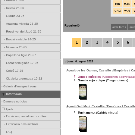
-
Reietó 25-26
GIR
MAR
-
Reietó 25-26
URG
VAR
-
Graula 23-25
-
Aratinga mitrada 23-25
Restricció
amb fotos
amb
-
Rossinyol del Japó 21-25
-
Brocat variable 24-25
1
2
3
4
5
6
-
Monarca 23-25
-
Papallona tigre 23-27
dijous, 6. agost 2026
-
Escac ferruginós 17-25
Aguait de les Gantes, Castelló d'Empúries / C
-
Coipú 17-25
7
Oques egípcies
(Alopochen aegyptiaca)
-
Cigalella argentada 15-22
1
Gamba roja vulgar
(Tringa totanus)
-
Galeria d'imatges i sons
Informació
-
Darreres notícies
Aguait Gall Marí, Castelló d'Empúries / Castel
Ajuda
1
Territ menut
(Calidris minuta)
-
Espècies parcialment ocultes
-
Explicació dels símbols
-
FAQ