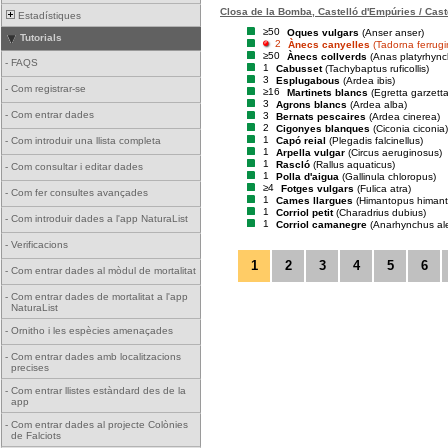
Closa de la Bomba, Castelló d'Empúries / Cast
Estadístiques
≥50
Oques vulgars
(Anser anser)
Tutorials
2
Ànecs canyelles
(Tadorna ferrug
≥50
Ànecs collverds
(Anas platyrhync
-
FAQS
1
Cabusset
(Tachybaptus ruficollis)
3
Esplugabous
(Ardea ibis)
-
Com registrar-se
≥16
Martinets blancs
(Egretta garzetta
3
Agrons blancs
(Ardea alba)
-
Com entrar dades
3
Bernats pescaires
(Ardea cinerea)
2
Cigonyes blanques
(Ciconia ciconia)
1
Capó reial
(Plegadis falcinellus)
-
Com introduir una llista completa
1
Arpella vulgar
(Circus aeruginosus)
1
Rascló
(Rallus aquaticus)
-
Com consultar i editar dades
1
Polla d'aigua
(Gallinula chloropus)
≥4
Fotges vulgars
(Fulica atra)
-
Com fer consultes avançades
1
Cames llargues
(Himantopus himan
1
Corriol petit
(Charadrius dubius)
-
Com introduir dades a l'app NaturaList
1
Corriol camanegre
(Anarhynchus al
-
Verificacions
1
2
3
4
5
6
-
Com entrar dades al mòdul de mortalitat
-
Com entrar dades de mortalitat a l'app
NaturaList
-
Ornitho i les espècies amenaçades
-
Com entrar dades amb localitzacions
precises
-
Com entrar llistes estàndard des de la
app
-
Com entrar dades al projecte Colònies
de Falciots