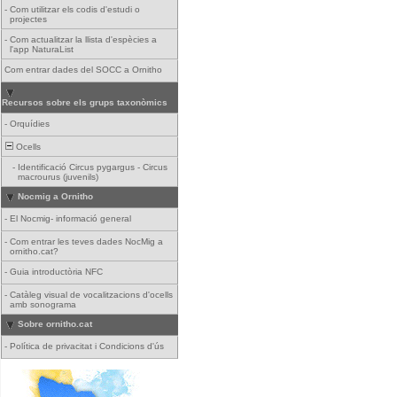
-
Com utilitzar els codis d'estudi o
projectes
-
Com actualitzar la llista d'espècies a
l'app NaturaList
Com entrar dades del SOCC a Ornitho
Recursos sobre els grups taxonòmics
-
Orquídies
Ocells
-
Identificació Circus pygargus - Circus
macrourus (juvenils)
Nocmig a Ornitho
-
El Nocmig- informació general
-
Com entrar les teves dades NocMig a
ornitho.cat?
-
Guia introductòria NFC
-
Catàleg visual de vocalitzacions d'ocells
amb sonograma
Sobre ornitho.cat
-
Política de privacitat i Condicions d'ús