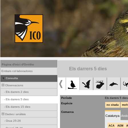
Pàgina d'inici d'Ornitho
Els darrers 5 dies
Entitats col·laboradores
Consulta
Observacions
-
Els darrers 2 dies
Període
Els darrers 5 dies
-
Els darrers 5 dies
Espècie
no citada
molt
-
Els darrers 15 dies
Comarca
Dades i anàlisis
Catalunya
Ando
-
Grua 25-26
ACA
AEM