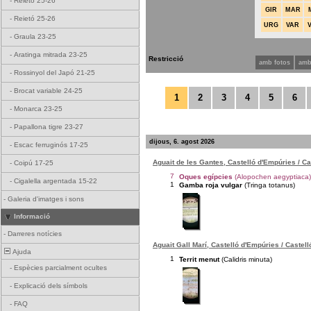
-
Reietó 25-26
GIR
MAR
-
Reietó 25-26
URG
VAR
-
Graula 23-25
-
Aratinga mitrada 23-25
Restricció
amb fotos
amb
-
Rossinyol del Japó 21-25
-
Brocat variable 24-25
1
2
3
4
5
6
-
Monarca 23-25
-
Papallona tigre 23-27
dijous, 6. agost 2026
-
Escac ferruginós 17-25
Aguait de les Gantes, Castelló d'Empúries / C
-
Coipú 17-25
7
Oques egípcies
(Alopochen aegyptiaca)
-
Cigalella argentada 15-22
1
Gamba roja vulgar
(Tringa totanus)
-
Galeria d'imatges i sons
Informació
-
Darreres notícies
Aguait Gall Marí, Castelló d'Empúries / Castel
Ajuda
1
Territ menut
(Calidris minuta)
-
Espècies parcialment ocultes
-
Explicació dels símbols
-
FAQ