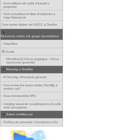
-
Com utilitzar els codis d'estudi o
projectes
-
Com actualitzar la llista d'espècies a
l'app NaturaList
Com entrar dades del SOCC a Ornitho
Recursos sobre els grups taxonòmics
-
Orquídies
Ocells
-
Identificació Circus pygargus - Circus
macrourus (juvenils)
Nocmig a Ornitho
-
El Nocmig- informació general
-
Com entrar les teves dades NocMig a
ornitho.cat?
-
Guia introductòria NFC
-
Catàleg visual de vocalitzacions d'ocells
amb sonograma
Sobre ornitho.cat
-
Política de privacitat i Condicions d'ús