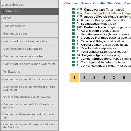
Closa de la Bomba, Castelló d'Empúries / Cast
Estadístiques
≥50
Oques vulgars
(Anser anser)
Tutorials
2
Ànecs canyelles
(Tadorna ferrug
≥50
Ànecs collverds
(Anas platyrhync
-
FAQS
1
Cabusset
(Tachybaptus ruficollis)
3
Esplugabous
(Ardea ibis)
-
Com registrar-se
≥16
Martinets blancs
(Egretta garzetta
3
Agrons blancs
(Ardea alba)
-
Com entrar dades
3
Bernats pescaires
(Ardea cinerea)
2
Cigonyes blanques
(Ciconia ciconia)
1
Capó reial
(Plegadis falcinellus)
-
Com introduir una llista completa
1
Arpella vulgar
(Circus aeruginosus)
1
Rascló
(Rallus aquaticus)
-
Com consultar i editar dades
1
Polla d'aigua
(Gallinula chloropus)
≥4
Fotges vulgars
(Fulica atra)
-
Com fer consultes avançades
1
Cames llargues
(Himantopus himan
1
Corriol petit
(Charadrius dubius)
-
Com introduir dades a l'app NaturaList
1
Corriol camanegre
(Anarhynchus al
-
Verificacions
1
2
3
4
5
6
-
Com entrar dades al mòdul de mortalitat
-
Com entrar dades de mortalitat a l'app
NaturaList
-
Ornitho i les espècies amenaçades
-
Com entrar dades amb localitzacions
precises
-
Com entrar llistes estàndard des de la
app
-
Com entrar dades al projecte Colònies
de Falciots