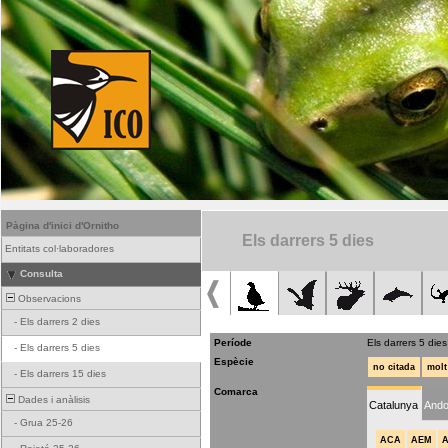
Pàgina d'inici d'Ornitho
Els darrers 5 dies
Entitats col·laboradores
Consulta
Observacions
-
Els darrers 2 dies
Període
Els darrers 5 dies
-
Els darrers 5 dies
Espècie
no citada
molt
-
Els darrers 15 dies
Comarca
Dades i anàlisis
Catalunya
Ando
-
Grua 25-26
ACA
AEM