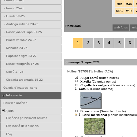
-
Reietó 25-26
GIR
MAR
-
Reietó 25-26
URG
VAR
-
Graula 23-25
-
Aratinga mitrada 23-25
Restricció
amb fotos
amb
-
Rossinyol del Japó 21-25
-
Brocat variable 24-25
1
2
3
4
5
6
-
Monarca 23-25
-
Papallona tigre 23-27
diumenge, 9. agost 2026
-
Escac ferruginós 17-25
Nulles [357/568] / Nulles (ACA)
-
Coipú 17-25
≥1
Aligot comú
(Buteo buteo)
-
Cigalella argentada 15-22
≥1
Xixella
(Columba oenas)
≥2
Cogullades vulgars
(Galerida cristata)
-
Galeria d'imatges i sons
1
Cotoliu
(Lullula arborea)
Informació
-
Darreres notícies
≥1
Ajuda
Bitxac comú
(Saxicola rubicola)
1
Botxí meridional
(Lanius meridionalis)
-
Espècies parcialment ocultes
-
Explicació dels símbols
-
FAQ
≥3