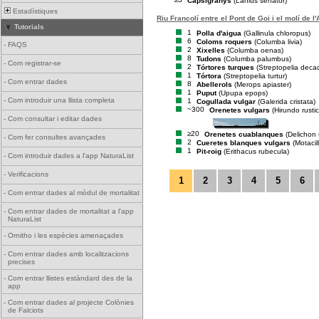
Capsigranys
(Lanius senator)
Estadístiques
Riu Francolí entre el Pont de Goi i el molí de l'
Tutorials
1
Polla d'aigua
(Gallinula chloropus)
6
Coloms roquers
(Columba livia)
-
FAQS
2
Xixelles
(Columba oenas)
8
Tudons
(Columba palumbus)
-
Com registrar-se
2
Tórtores turques
(Streptopelia deca
1
Tórtora
(Streptopelia turtur)
-
Com entrar dades
8
Abellerols
(Merops apiaster)
1
Puput
(Upupa epops)
-
Com introduir una llista completa
1
Cogullada vulgar
(Galerida cristata)
~300
Orenetes vulgars
(Hirundo rusti
-
Com consultar i editar dades
≥20
Orenetes cuablanques
(Delichon
-
Com fer consultes avançades
2
Cueretes blanques vulgars
(Motacil
1
Pit-roig
(Erithacus rubecula)
-
Com introduir dades a l'app NaturaList
-
Verificacions
1
2
3
4
5
6
-
Com entrar dades al mòdul de mortalitat
-
Com entrar dades de mortalitat a l'app
NaturaList
-
Ornitho i les espècies amenaçades
-
Com entrar dades amb localitzacions
precises
-
Com entrar llistes estàndard des de la
app
-
Com entrar dades al projecte Colònies
de Falciots