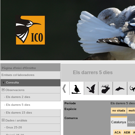
Pàgina d'inici d'Ornitho
Els darrers 5 dies
Entitats col·laboradores
Consulta
Observacions
-
Els darrers 2 dies
Període
Els darrers 5 dies
-
Els darrers 5 dies
Espècie
no citada
molt
-
Els darrers 15 dies
Comarca
Dades i anàlisis
Catalunya
Ando
-
Grua 25-26
ACA
AEM