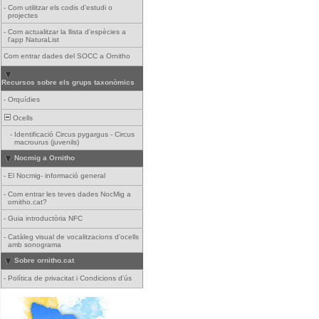
-
Com utilitzar els codis d'estudi o
projectes
-
Com actualitzar la llista d'espècies a
l'app NaturaList
Com entrar dades del SOCC a Ornitho
Recursos sobre els grups taxonòmics
-
Orquídies
Ocells
-
Identificació Circus pygargus - Circus
macrourus (juvenils)
Nocmig a Ornitho
-
El Nocmig- informació general
-
Com entrar les teves dades NocMig a
ornitho.cat?
-
Guia introductòria NFC
-
Catàleg visual de vocalitzacions d'ocells
amb sonograma
Sobre ornitho.cat
-
Política de privacitat i Condicions d'ús