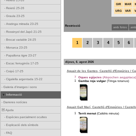
-
Reietó 25-26
GIR
MAR
-
Reietó 25-26
URG
VAR
-
Graula 23-25
-
Aratinga mitrada 23-25
Restricció
amb fotos
amb
-
Rossinyol del Japó 21-25
-
Brocat variable 24-25
1
2
3
4
5
6
-
Monarca 23-25
-
Papallona tigre 23-27
dijous, 6. agost 2026
-
Escac ferruginós 17-25
Aguait de les Gantes, Castelló d'Empúries / C
-
Coipú 17-25
7
Oques egípcies
(Alopochen aegyptiaca)
-
Cigalella argentada 15-22
1
Gamba roja vulgar
(Tringa totanus)
-
Galeria d'imatges i sons
Informació
-
Darreres notícies
Aguait Gall Marí, Castelló d'Empúries / Castel
Ajuda
1
Territ menut
(Calidris minuta)
-
Espècies parcialment ocultes
-
Explicació dels símbols
-
FAQ