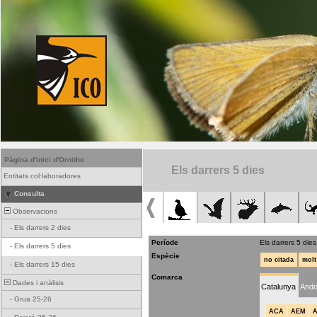
Pàgina d'inici d'Ornitho
Els darrers 5 dies
Entitats col·laboradores
Consulta
Observacions
-
Els darrers 2 dies
Període
Els darrers 5 dies
-
Els darrers 5 dies
Espècie
no citada
molt
-
Els darrers 15 dies
Comarca
Dades i anàlisis
Catalunya
Ando
-
Grua 25-26
ACA
AEM