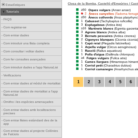
Closa de la Bomba, Castelló d'Empúries / Cast
Estadístiques
≥50
Oques vulgars
(Anser anser)
Tutorials
2
Ànecs canyelles
(Tadorna ferrug
≥50
Ànecs collverds
(Anas platyrhync
-
FAQS
1
Cabusset
(Tachybaptus ruficollis)
3
Esplugabous
(Ardea ibis)
-
Com registrar-se
≥16
Martinets blancs
(Egretta garzetta
3
Agrons blancs
(Ardea alba)
-
Com entrar dades
3
Bernats pescaires
(Ardea cinerea)
2
Cigonyes blanques
(Ciconia ciconia)
1
Capó reial
(Plegadis falcinellus)
-
Com introduir una llista completa
1
Arpella vulgar
(Circus aeruginosus)
1
Rascló
(Rallus aquaticus)
-
Com consultar i editar dades
1
Polla d'aigua
(Gallinula chloropus)
≥4
Fotges vulgars
(Fulica atra)
-
Com fer consultes avançades
1
Cames llargues
(Himantopus himan
1
Corriol petit
(Charadrius dubius)
-
Com introduir dades a l'app NaturaList
1
Corriol camanegre
(Anarhynchus al
-
Verificacions
1
2
3
4
5
6
-
Com entrar dades al mòdul de mortalitat
-
Com entrar dades de mortalitat a l'app
NaturaList
-
Ornitho i les espècies amenaçades
-
Com entrar dades amb localitzacions
precises
-
Com entrar llistes estàndard des de la
app
-
Com entrar dades al projecte Colònies
de Falciots