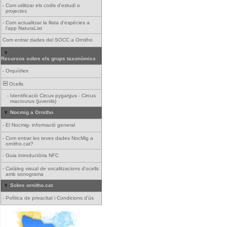
-
Com utilitzar els codis d'estudi o
projectes
-
Com actualitzar la llista d'espècies a
l'app NaturaList
Com entrar dades del SOCC a Ornitho
Recursos sobre els grups taxonòmics
-
Orquídies
Ocells
-
Identificació Circus pygargus - Circus
macrourus (juvenils)
Nocmig a Ornitho
-
El Nocmig- informació general
-
Com entrar les teves dades NocMig a
ornitho.cat?
-
Guia introductòria NFC
-
Catàleg visual de vocalitzacions d'ocells
amb sonograma
Sobre ornitho.cat
-
Política de privacitat i Condicions d'ús