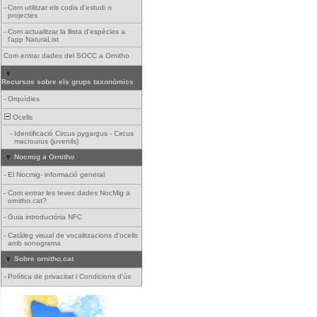
-
Com utilitzar els codis d'estudi o
projectes
-
Com actualitzar la llista d'espècies a
l'app NaturaList
Com entrar dades del SOCC a Ornitho
Recursos sobre els grups taxonòmics
-
Orquídies
Ocells
-
Identificació Circus pygargus - Circus
macrourus (juvenils)
Nocmig a Ornitho
-
El Nocmig- informació general
-
Com entrar les teves dades NocMig a
ornitho.cat?
-
Guia introductòria NFC
-
Catàleg visual de vocalitzacions d'ocells
amb sonograma
Sobre ornitho.cat
-
Política de privacitat i Condicions d'ús