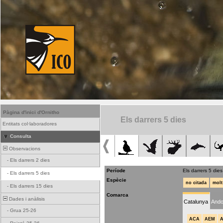
Pàgina d'inici d'Ornitho
Els darrers 5 dies
Entitats col·laboradores
Consulta
Observacions
-
Els darrers 2 dies
Període
Els darrers 5 dies
-
Els darrers 5 dies
Espècie
no citada
molt
-
Els darrers 15 dies
Comarca
Dades i anàlisis
Catalunya
Ando
-
Grua 25-26
ACA
AEM