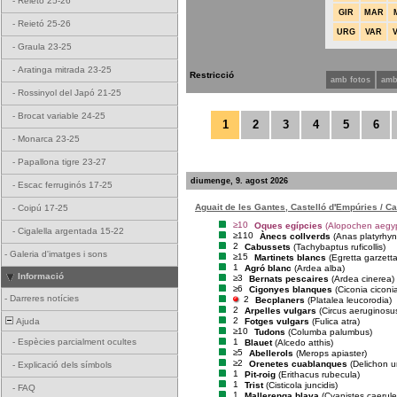
-
Reietó 25-26
GIR
MAR
-
Reietó 25-26
URG
VAR
-
Graula 23-25
-
Aratinga mitrada 23-25
Restricció
amb fotos
amb
-
Rossinyol del Japó 21-25
-
Brocat variable 24-25
1
2
3
4
5
6
-
Monarca 23-25
-
Papallona tigre 23-27
diumenge, 9. agost 2026
-
Escac ferruginós 17-25
Aguait de les Gantes, Castelló d'Empúries / C
-
Coipú 17-25
≥10
Oques egípcies
(Alopochen aegyp
-
Cigalella argentada 15-22
≥110
Ànecs collverds
(Anas platyrhy
2
Cabussets
(Tachybaptus ruficollis)
-
Galeria d'imatges i sons
≥15
Martinets blancs
(Egretta garzetta
1
Agró blanc
(Ardea alba)
Informació
≥3
Bernats pescaires
(Ardea cinerea)
≥6
Cigonyes blanques
(Ciconia ciconi
-
Darreres notícies
2
Becplaners
(Platalea leucorodia)
2
Arpelles vulgars
(Circus aeruginosu
2
Fotges vulgars
(Fulica atra)
Ajuda
≥10
Tudons
(Columba palumbus)
1
-
Espècies parcialment ocultes
Blauet
(Alcedo atthis)
≥5
Abellerols
(Merops apiaster)
≥2
Orenetes cuablanques
(Delichon u
-
Explicació dels símbols
1
Pit-roig
(Erithacus rubecula)
1
Trist
(Cisticola juncidis)
-
FAQ
1
Mallerenga blava
(Cyanistes caerule