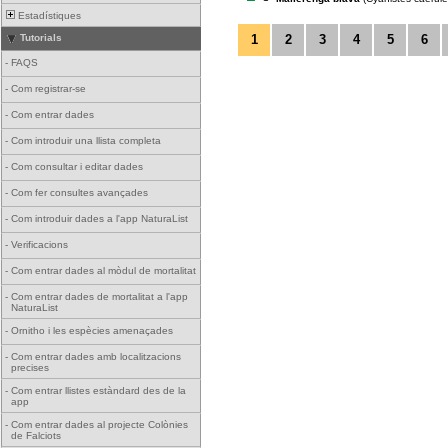
Estadístiques
1
2
3
4
5
6
Tutorials
-
FAQS
-
Com registrar-se
-
Com entrar dades
-
Com introduir una llista completa
-
Com consultar i editar dades
-
Com fer consultes avançades
-
Com introduir dades a l'app NaturaList
-
Verificacions
-
Com entrar dades al mòdul de mortalitat
-
Com entrar dades de mortalitat a l'app
NaturaList
-
Ornitho i les espècies amenaçades
-
Com entrar dades amb localitzacions
precises
-
Com entrar llistes estàndard des de la
app
-
Com entrar dades al projecte Colònies
de Falciots