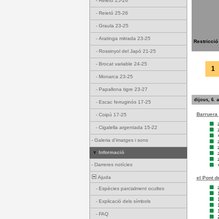
-
Reietó 25-26
-
Reietó 25-26
-
Graula 23-25
-
Aratinga mitrada 23-25
Restricció
-
Rossinyol del Japó 21-25
-
Brocat variable 24-25
1
-
Monarca 23-25
-
Papallona tigre 23-27
dijous, 6. 
-
Escac ferruginós 17-25
Barruera 
-
Coipú 17-25
-
Cigalella argentada 15-22
-
Galeria d'imatges i sons
Informació
-
Darreres notícies
Ajuda
el Pont d
-
Espècies parcialment ocultes
-
Explicació dels símbols
-
FAQ