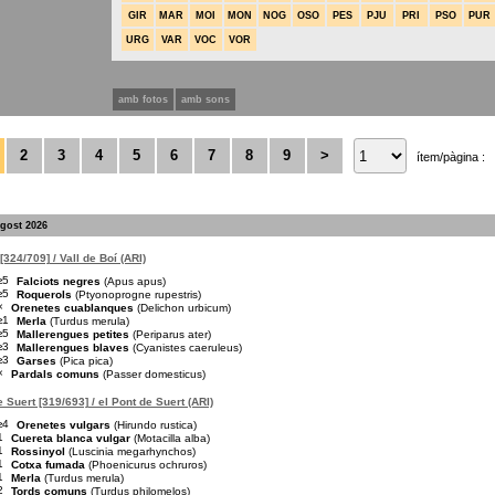
GIR
MAR
MOI
MON
NOG
OSO
PES
PJU
PRI
PSO
PUR
URG
VAR
VOC
VOR
amb fotos
amb sons
2
3
4
5
6
7
8
9
>
ítem/pàgina :
agost 2026
[324/709] / Vall de Boí (ARI)
≥5
Falciots negres
(Apus apus)
≥5
Roquerols
(Ptyonoprogne rupestris)
×
Orenetes cuablanques
(Delichon urbicum)
≥1
Merla
(Turdus merula)
≥5
Mallerengues petites
(Periparus ater)
≥3
Mallerengues blaves
(Cyanistes caeruleus)
≥3
Garses
(Pica pica)
×
Pardals comuns
(Passer domesticus)
e Suert [319/693] / el Pont de Suert (ARI)
≥4
Orenetes vulgars
(Hirundo rustica)
1
Cuereta blanca vulgar
(Motacilla alba)
1
Rossinyol
(Luscinia megarhynchos)
1
Cotxa fumada
(Phoenicurus ochruros)
1
Merla
(Turdus merula)
2
Tords comuns
(Turdus philomelos)