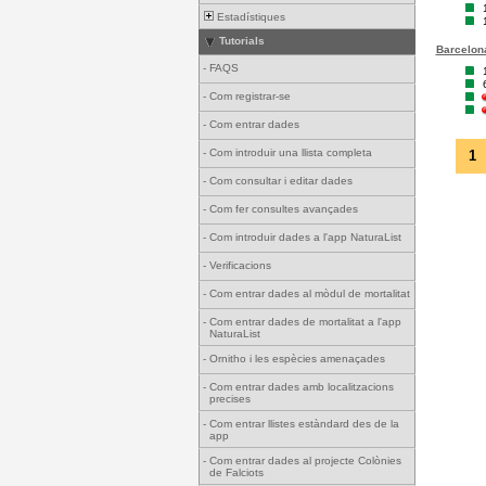
Estadístiques
Tutorials
Barcelona
-
FAQS
-
Com registrar-se
-
Com entrar dades
-
Com introduir una llista completa
1
-
Com consultar i editar dades
-
Com fer consultes avançades
-
Com introduir dades a l'app NaturaList
-
Verificacions
-
Com entrar dades al mòdul de mortalitat
-
Com entrar dades de mortalitat a l'app
NaturaList
-
Ornitho i les espècies amenaçades
-
Com entrar dades amb localitzacions
precises
-
Com entrar llistes estàndard des de la
app
-
Com entrar dades al projecte Colònies
de Falciots