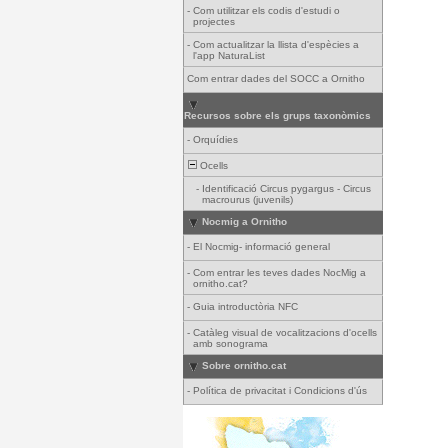
-
Com utilitzar els codis d'estudi o
projectes
-
Com actualitzar la llista d'espècies a
l'app NaturaList
Com entrar dades del SOCC a Ornitho
Recursos sobre els grups taxonòmics
-
Orquídies
Ocells
-
Identificació Circus pygargus - Circus
macrourus (juvenils)
Nocmig a Ornitho
-
El Nocmig- informació general
-
Com entrar les teves dades NocMig a
ornitho.cat?
-
Guia introductòria NFC
-
Catàleg visual de vocalitzacions d'ocells
amb sonograma
Sobre ornitho.cat
-
Política de privacitat i Condicions d'ús