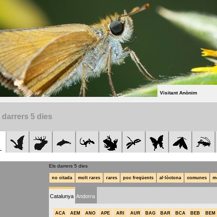
Visitant Anònim
 darrers 5 dies
Els darrers 5 dies
no citada
molt rares
rares
poc freqüents
al·lòctona
comunes
m
Catalunya
Andorra
ACA
AEM
ANO
APE
ARI
AUR
BAG
BAR
BCA
BEB
BEM