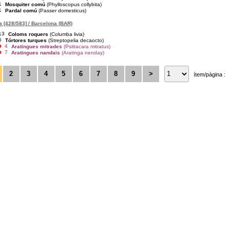
1
Mosquiter comú
(Phylloscopus collybita)
1
Pardal comú
(Passer domesticus)
 [428/583] / Barcelona (BAR)
13
Coloms roquers
(Columba livia)
6
Tórtores turques
(Streptopelia decaocto)
4
Aratingues mitrades
(Psittacara mitratus)
7
Aratingues nandais
(Aratinga nenday)
2
3
4
5
6
7
8
9
>
ítem/pàgina :