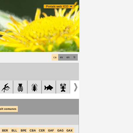
Portals web ICO
ca
es
en
fr
olt comunes
BER
BLL
BPE
CBA
CER
GAF
GAG
GAX