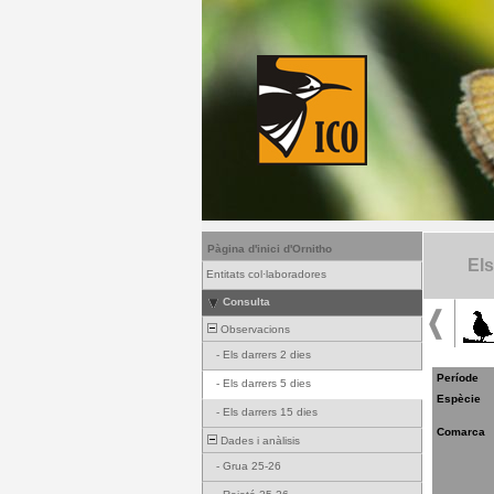
Pàgina d'inici d'Ornitho
Els
Entitats col·laboradores
Consulta
Observacions
-
Els darrers 2 dies
Període
-
Els darrers 5 dies
Espècie
-
Els darrers 15 dies
Comarca
Dades i anàlisis
-
Grua 25-26