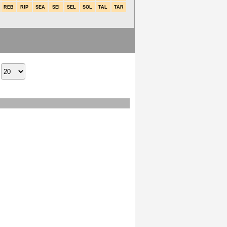
REB
RIP
SEA
SEI
SEL
SOL
TAL
TAR