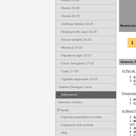
-
Reietó 25-26
-
Reietó 25-26
-
Graula 23-25
-
Aratinga mitrada 23-25
Restricció
-
Rossinyol del Japó 21-25
-
Brocat variable 24-25
1
-
Monarca 23-25
-
Papallona tigre 23-27
dimecres, 5
-
Escac ferruginós 17-25
el Pla de
-
Coipú 17-25
2
C
-
Cigalella argentada 15-22
3
C
C
-
Galeria d'imatges i sons
Figuerola
Informació
2
P
-
Darreres notícies
1
C
Ajuda
la Masó [
2
-
Espècies parcialment ocultes
À
1
B
≥10
-
Explicació dels símbols
1
O
6
O
-
FAQ
1
C