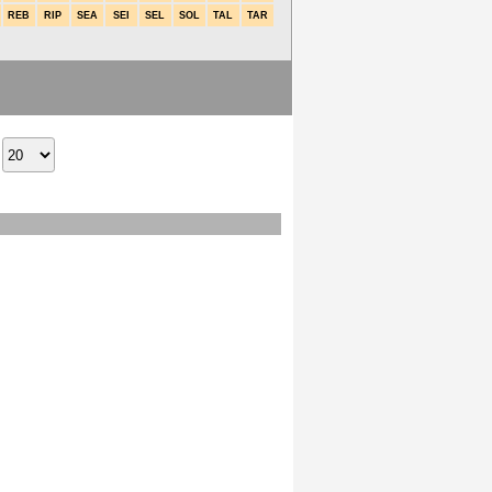
REB
RIP
SEA
SEI
SEL
SOL
TAL
TAR