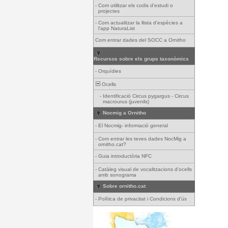
-
Com utilitzar els codis d'estudi o
projectes
-
Com actualitzar la llista d'espècies a
l'app NaturaList
Com entrar dades del SOCC a Ornitho
Recursos sobre els grups taxonòmics
-
Orquídies
Ocells
-
Identificació Circus pygargus - Circus
macrourus (juvenils)
Nocmig a Ornitho
-
El Nocmig- informació general
-
Com entrar les teves dades NocMig a
ornitho.cat?
-
Guia introductòria NFC
-
Catàleg visual de vocalitzacions d'ocells
amb sonograma
Sobre ornitho.cat
-
Política de privacitat i Condicions d'ús