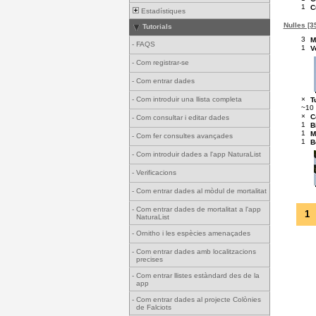
1
C
Estadístiques
Nulles [3
Tutorials
3
M
-
FAQS
1
V
-
Com registrar-se
-
Com entrar dades
×
-
Com introduir una llista completa
T
~10
×
C
-
Com consultar i editar dades
1
B
1
M
-
Com fer consultes avançades
1
B
-
Com introduir dades a l'app NaturaList
-
Verificacions
-
Com entrar dades al mòdul de mortalitat
-
Com entrar dades de mortalitat a l'app
1
NaturaList
-
Ornitho i les espècies amenaçades
-
Com entrar dades amb localitzacions
precises
-
Com entrar llistes estàndard des de la
app
-
Com entrar dades al projecte Colònies
de Falciots