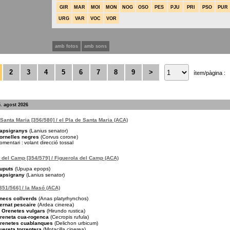
GIR
MAR
MOI
MON
NOG
OSO
PES
PJU
PRI
PSO
PUR
URG
VAR
VOC
VOR
amb fotos
amb sons
2
3
4
5
6
7
8
9
>
ítem/pàgina :
. agost 2026
 Santa Maria [356/580] / el Pla de Santa Maria (ACA)
apsigranys
(Lanius senator)
ornelles negres
(Corvus corone)
omentari :
volant direcció tossal
 del Camp [354/579] / Figuerola del Camp (ACA)
uputs
(Upupa epops)
apsigrany
(Lanius senator)
351/566] / la Masó (ACA)
necs collverds
(Anas platyrhynchos)
ernat pescaire
(Ardea cinerea)
Orenetes vulgars
(Hirundo rustica)
reneta cua-rogenca
(Cecropis rufula)
renetes cuablanques
(Delichon urbicum)
uereta torrentera
(Motacilla cinerea)