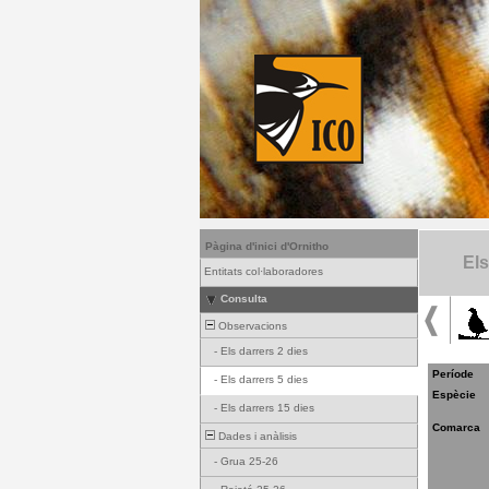
Pàgina d'inici d'Ornitho
Els
Entitats col·laboradores
Consulta
Observacions
-
Els darrers 2 dies
Període
-
Els darrers 5 dies
Espècie
-
Els darrers 15 dies
Comarca
Dades i anàlisis
-
Grua 25-26