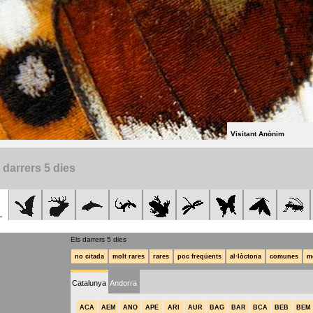
Visitant Anònim
 darrers 5 dies
Els darrers 5 dies
no citada
molt rares
rares
poc freqüents
al·lòctona
comunes
m
Catalunya
Andorra
ACA
AEM
ANO
APE
ARI
AUR
BAG
BAR
BCA
BEB
BEM