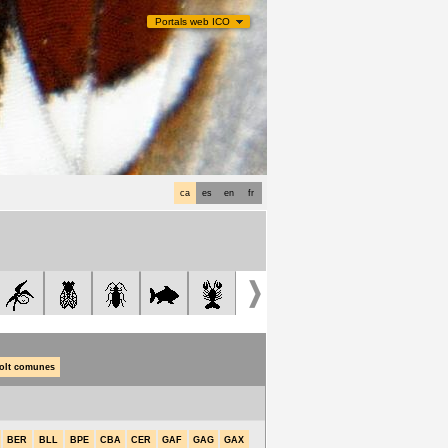
Portals web ICO
ca
es
en
fr
olt comunes
BER
BLL
BPE
CBA
CER
GAF
GAG
GAX