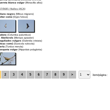
uereta blanca vulgar
(Motacilla alba)
57/568] / Nulles (ACA)
ilans negres
(Milvus migrans)
oltor comú
(Gyps fulvus)
udons
(Columba palumbus)
Abellerols
(Merops apiaster)
ogullades vulgars
(Galerida cristata)
itxac comú
(Saxicola rubicola)
erla
(Turdus merula)
osqueta vulgar
(Hippolais polyglotta)
2
3
4
5
6
7
8
9
>
ítem/pàgina :