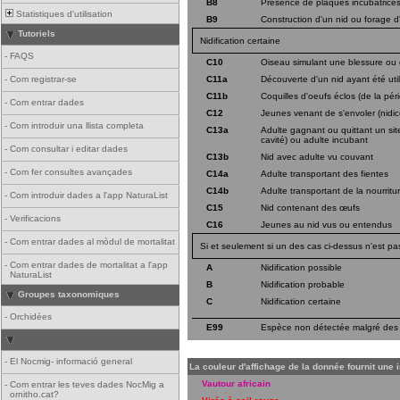
B8
Présence de plaques incubatrices
Statistiques d'utilisation
B9
Construction d'un nid ou forage d
Tutoriels
Nidification certaine
-
FAQS
C10
Oiseau simulant une blessure ou d
-
Com registrar-se
C11a
Découverte d'un nid ayant été util
C11b
Coquilles d'oeufs éclos (de la péri
-
Com entrar dades
C12
Jeunes venant de s'envoler (nidic
-
Com introduir una llista completa
C13a
Adulte gagnant ou quittant un sit
cavité) ou adulte incubant
-
Com consultar i editar dades
C13b
Nid avec adulte vu couvant
-
Com fer consultes avançades
C14a
Adulte transportant des fientes
C14b
Adulte transportant de la nourritu
-
Com introduir dades a l'app NaturaList
C15
Nid contenant des œufs
-
Verificacions
C16
Jeunes au nid vus ou entendus
-
Com entrar dades al mòdul de mortalitat
Si et seulement si un des cas ci-dessus n'est pa
-
Com entrar dades de mortalitat a l'app
A
Nidification possible
NaturaList
B
Nidification probable
Groupes taxonomiques
C
Nidification certaine
-
Orchidées
E99
Espèce non détectée malgré des
-
El Nocmig- informació general
La couleur d'affichage de la donnée fournit une 
Vautour africain
-
Com entrar les teves dades NocMig a
ornitho.cat?