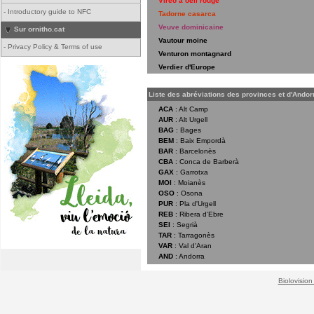
Viréo à oeil rouge
-
Introductory guide to NFC
Tadorne casarca
Veuve dominicaine
Sur ornitho.cat
Vautour moine
-
Privacy Policy & Terms of use
Venturon montagnard
Verdier d'Europe
Liste des abréviations des provinces et d'Andorr
ACA
: Alt Camp
AUR
: Alt Urgell
BAG
: Bages
BEM
: Baix Empordà
BAR
: Barcelonès
CBA
: Conca de Barberà
GAX
: Garrotxa
MOI
: Moianès
OSO
: Osona
PUR
: Pla d'Urgell
REB
: Ribera d'Ebre
SEI
: Segrià
TAR
: Tarragonès
VAR
: Val d'Aran
AND
: Andorra
Biolovision