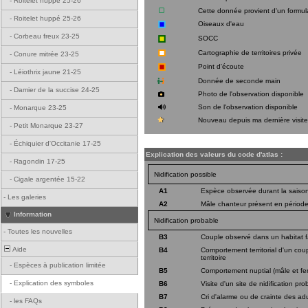
-
Roitelet huppé 25-26
Cette donnée provient d'un formula
-
Roitelet huppé 25-26
Oiseaux d'eau
-
Corbeau freux 23-25
SOCC
Cartographie de territoires privée
-
Conure mitrée 23-25
Point d'écoute
-
Léiothrix jaune 21-25
Donnée de seconde main
-
Damier de la succise 24-25
Photo de l'observation disponible
Son de l'observation disponible
-
Monarque 23-25
Nouveau depuis ma dernière visit
-
Petit Monarque 23-27
-
Échiquier d'Occitanie 17-25
Explication des valeurs du code d'atlas :
-
Ragondin 17-25
Nidification possible
-
Cigale argentée 15-22
A1
Espèce observée durant la saison 
-
Les galeries
A2
Mâle chanteur présent en période
Information
Nidification probable
-
Toutes les nouvelles
B3
Couple observé dans un habitat f
Aide
B4
Comportement territorial d'un cou
territoire
-
Espèces à publication limitée
B5
Comportement nuptial (mâle et fe
-
Explication des symboles
B6
Visite d'un site de nidification pro
B7
Cri d'alarme ou de crainte des a
-
les FAQs