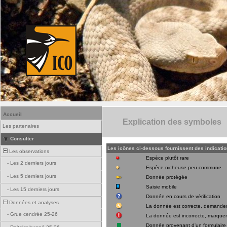
Accueil
Explication des symboles
Les partenaires
Consulter
Les icônes ci-dessous fournissent des indicati
Les observations
Espèce plutôt rare
-
Les 2 derniers jours
Espèce nicheuse peu commune
-
Les 5 derniers jours
Donnée protégée
Saisie mobile
-
Les 15 derniers jours
Donnée en cours de vérification
Données et analyses
La donnée est correcte, demander
-
Grue cendrée 25-26
La donnée est incorrecte, marque
Donnée provenant d'un formulaire 