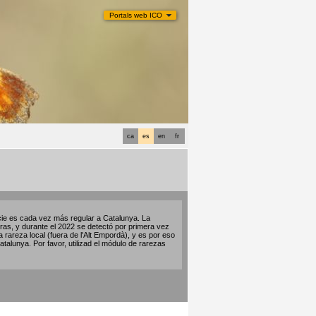
Portals web ICO
ca
es
en
fr
ecie es cada vez más regular a Catalunya. La
ras, y durante el 2022 se detectó por primera vez
rareza local (fuera de l'Alt Empordà), y es por eso
talunya. Por favor, utilizad el módulo de rarezas