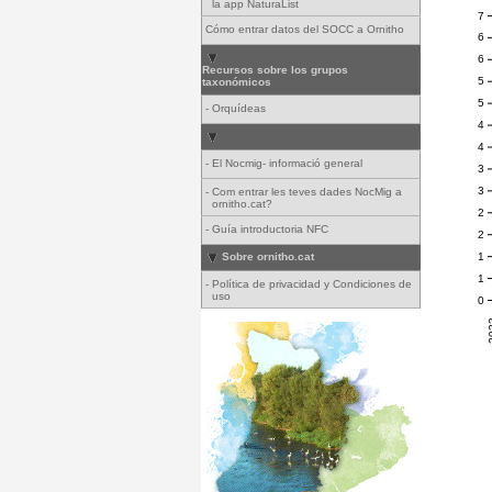
la app NaturaList
7
Cómo entrar datos del SOCC a Ornitho
6
6
Recursos sobre los grupos
5
taxonómicos
5
-
Orquídeas
4
4
-
El Nocmig- informació general
3
3
-
Com entrar les teves dades NocMig a
ornitho.cat?
2
-
Guía introductoria NFC
2
1
Sobre ornitho.cat
1
-
Política de privacidad y Condiciones de
uso
0
20