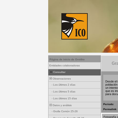
Página de inicio de Ornitho
Gra
Entidades colaboradoras
Consultar
Observaciones
Desde el 
población
-
Los últimos 2 días
un intent
que es im
-
Los últimos 5 días
para docu
-
Los últimos 15 días
Periodo
:
Datos y análisis
Permalink
:
-
Grulla Común 25-26
Fotografía 