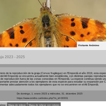
Visitante Anónimo
ja 2023 - 2025
inicio de la reproducción de la graja (Corvus frugilegus) en l'Empordà el año 2019, esta esp
 del Alt Empordà se encuentra actualmente bien establecida, con distintas parejas reproducto
o de reproducción fuera de las zonas conocidas en l'Empordà. La especie continua siendo una 
portante prestar atención a los ejemplares de esta especie para estudiar su expansión por Ca
mentar adecuadamente todos los ejemplares que no se encuentren en el Alt Empordà.
De domingo, 1. enero 2023 a miércoles, 31. diciembre 2025
aérea
Mapa de relieve
Mapa de relieve con colores