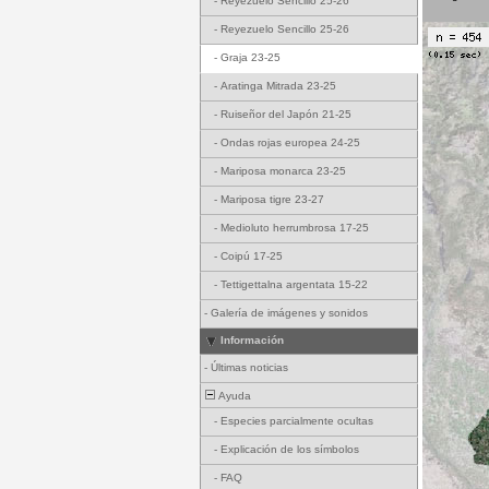
-
Reyezuelo Sencillo 25-26
-
Reyezuelo Sencillo 25-26
-
Graja 23-25
-
Aratinga Mitrada 23-25
-
Ruiseñor del Japón 21-25
-
Ondas rojas europea 24-25
-
Mariposa monarca 23-25
-
Mariposa tigre 23-27
-
Medioluto herrumbrosa 17-25
-
Coipú 17-25
-
Tettigettalna argentata 15-22
-
Galería de imágenes y sonidos
Información
-
Últimas noticias
Ayuda
-
Especies parcialmente ocultas
-
Explicación de los símbolos
-
FAQ