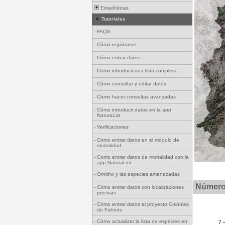
Estadísticas
Tutoriales
-
FAQS
-
Cómo registrarse
-
Cómo entrar datos
-
Como introducir una lista completa
-
Cómo consultar y editar datos
-
Cómo hacer consultas avanzadas
-
Cómo introducir datos en la app
NaturaList
-
Verificaciones
-
Como entrar datos en el módulo de
mortalidad
-
Como entrar datos de mortalidad con la
app NaturaList
-
Ornitho y las especies amenazadas
Número 
-
Cómo entrar datos con localizaciones
precisas
-
Cómo entrar datos al proyecto Colònies
de Falciots
-
Cómo actualizar la lista de especies en
7