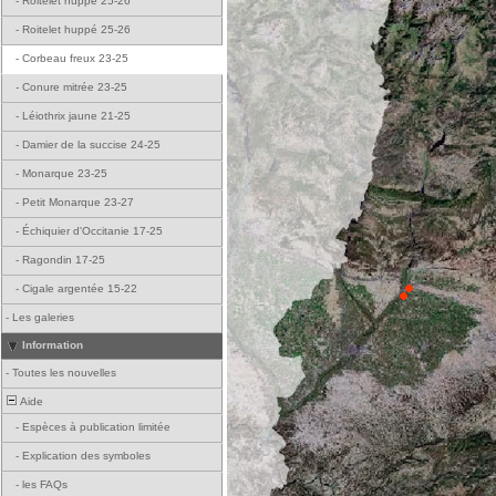
-
Roitelet huppé 25-26
-
Roitelet huppé 25-26
-
Corbeau freux 23-25
-
Conure mitrée 23-25
-
Léiothrix jaune 21-25
-
Damier de la succise 24-25
-
Monarque 23-25
-
Petit Monarque 23-27
-
Échiquier d'Occitanie 17-25
-
Ragondin 17-25
-
Cigale argentée 15-22
-
Les galeries
Information
-
Toutes les nouvelles
Aide
-
Espèces à publication limitée
-
Explication des symboles
-
les FAQs