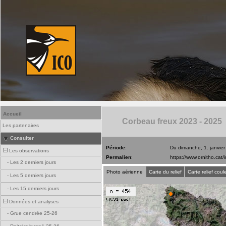
Accueil
Corbeau freux 2023 - 2025
Les partenaires
Consulter
Période
:
Du dimanche, 1. janvie
Les observations
Permalien
:
-
Les 2 derniers jours
Photo aérienne
Carte du relief
Carte relief coul
-
Les 5 derniers jours
-
Les 15 derniers jours
Données et analyses
-
Grue cendrée 25-26