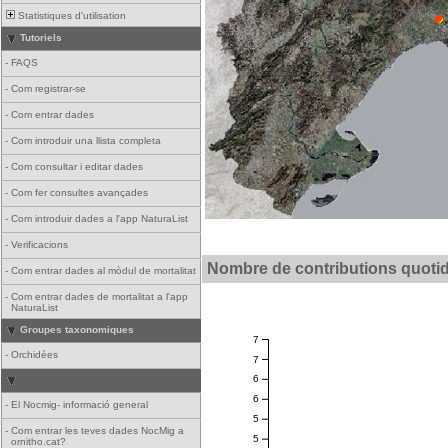
Statistiques d'utilisation
Tutoriels
-
FAQS
-
Com registrar-se
-
Com entrar dades
-
Com introduir una llista completa
-
Com consultar i editar dades
-
Com fer consultes avançades
-
Com introduir dades a l'app NaturaList
-
Verificacions
Nombre de contributions quoti
-
Com entrar dades al mòdul de mortalitat
-
Com entrar dades de mortalitat a l'app
NaturaList
Groupes taxonomiques
7
-
Orchidées
7
6
6
-
El Nocmig- informació general
5
-
Com entrar les teves dades NocMig a
5
ornitho.cat?