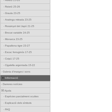
-
Reietó 25-26
-
Reietó 25-26
-
Graula 23-25
-
Aratinga mitrada 23-25
-
Rossinyol del Japó 21-25
-
Brocat variable 24-25
-
Monarca 23-25
-
Papallona tigre 23-27
-
Escac ferruginós 17-25
-
Coipú 17-25
-
Cigalella argentada 15-22
-
Galeria d'imatges i sons
Informació
-
Darreres notícies
Ajuda
-
Espècies parcialment ocultes
-
Explicació dels símbols
-
FAQ