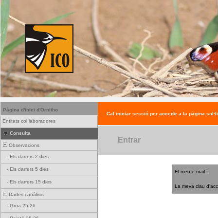
Pàgina d'inici d'Ornitho
Cal iniciar sessió per accedir a la pàgina sol·l
Entitats col·laboradores
Consulta
Entrar
Observacions
-
Els darrers 2 dies
-
Els darrers 5 dies
El meu e-mail :
-
Els darrers 15 dies
La meva clau d'acc
Dades i anàlisis
-
Grua 25-26