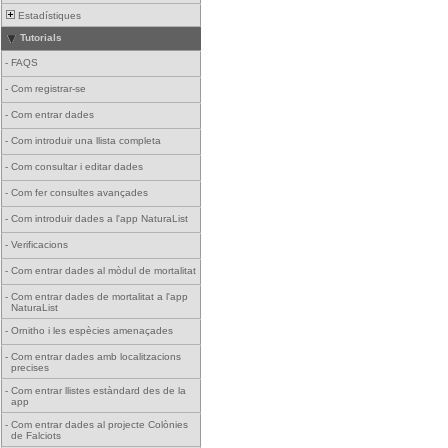
Estadístiques
Tutorials
-
FAQS
-
Com registrar-se
-
Com entrar dades
-
Com introduir una llista completa
-
Com consultar i editar dades
-
Com fer consultes avançades
-
Com introduir dades a l'app NaturaList
-
Verificacions
-
Com entrar dades al mòdul de mortalitat
-
Com entrar dades de mortalitat a l'app
NaturaList
-
Ornitho i les espècies amenaçades
-
Com entrar dades amb localitzacions
precises
-
Com entrar llistes estàndard des de la
app
-
Com entrar dades al projecte Colònies
de Falciots