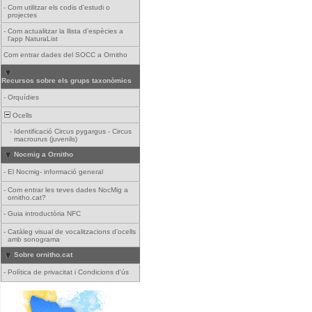
-
Com utilitzar els codis d'estudi o
projectes
-
Com actualitzar la llista d'espècies a
l'app NaturaList
Com entrar dades del SOCC a Ornitho
Recursos sobre els grups taxonòmics
-
Orquídies
Ocells
-
Identificació Circus pygargus - Circus
macrourus (juvenils)
Nocmig a Ornitho
-
El Nocmig- informació general
-
Com entrar les teves dades NocMig a
ornitho.cat?
-
Guia introductòria NFC
-
Catàleg visual de vocalitzacions d'ocells
amb sonograma
Sobre ornitho.cat
-
Política de privacitat i Condicions d'ús