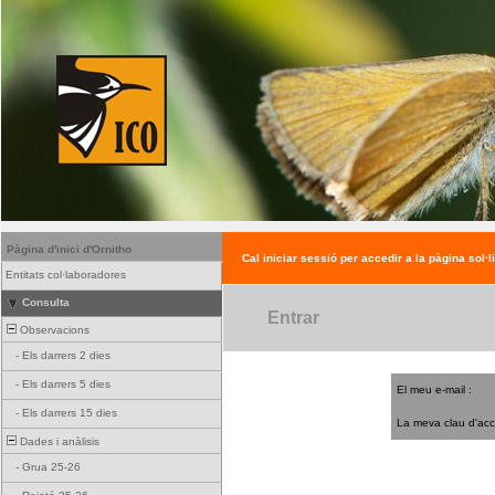
Pàgina d'inici d'Ornitho
Cal iniciar sessió per accedir a la pàgina sol·l
Entitats col·laboradores
Consulta
Entrar
Observacions
-
Els darrers 2 dies
-
Els darrers 5 dies
El meu e-mail :
-
Els darrers 15 dies
La meva clau d'acc
Dades i anàlisis
-
Grua 25-26