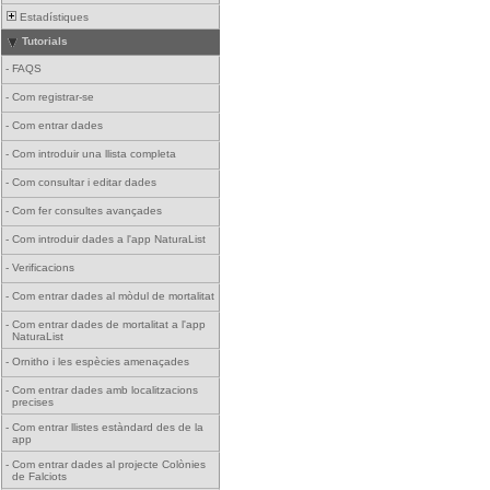
Estadístiques
Tutorials
-
FAQS
-
Com registrar-se
-
Com entrar dades
-
Com introduir una llista completa
-
Com consultar i editar dades
-
Com fer consultes avançades
-
Com introduir dades a l'app NaturaList
-
Verificacions
-
Com entrar dades al mòdul de mortalitat
-
Com entrar dades de mortalitat a l'app
NaturaList
-
Ornitho i les espècies amenaçades
-
Com entrar dades amb localitzacions
precises
-
Com entrar llistes estàndard des de la
app
-
Com entrar dades al projecte Colònies
de Falciots