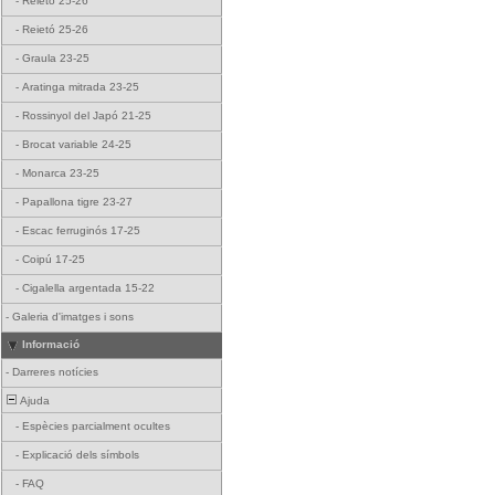
-
Reietó 25-26
-
Reietó 25-26
-
Graula 23-25
-
Aratinga mitrada 23-25
-
Rossinyol del Japó 21-25
-
Brocat variable 24-25
-
Monarca 23-25
-
Papallona tigre 23-27
-
Escac ferruginós 17-25
-
Coipú 17-25
-
Cigalella argentada 15-22
-
Galeria d'imatges i sons
Informació
-
Darreres notícies
Ajuda
-
Espècies parcialment ocultes
-
Explicació dels símbols
-
FAQ