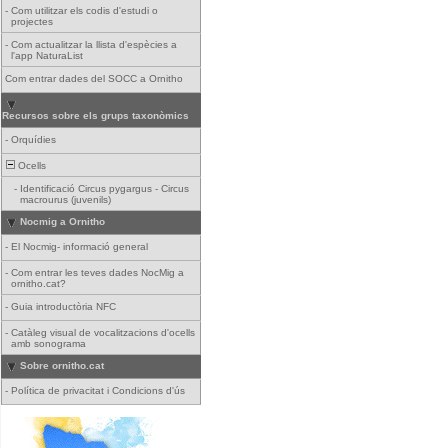
-
Com utilitzar els codis d'estudi o
projectes
-
Com actualitzar la llista d'espècies a
l'app NaturaList
Com entrar dades del SOCC a Ornitho
Recursos sobre els grups taxonòmics
-
Orquídies
Ocells
-
Identificació Circus pygargus - Circus
macrourus (juvenils)
Nocmig a Ornitho
-
El Nocmig- informació general
-
Com entrar les teves dades NocMig a
ornitho.cat?
-
Guia introductòria NFC
-
Catàleg visual de vocalitzacions d'ocells
amb sonograma
Sobre ornitho.cat
-
Política de privacitat i Condicions d'ús