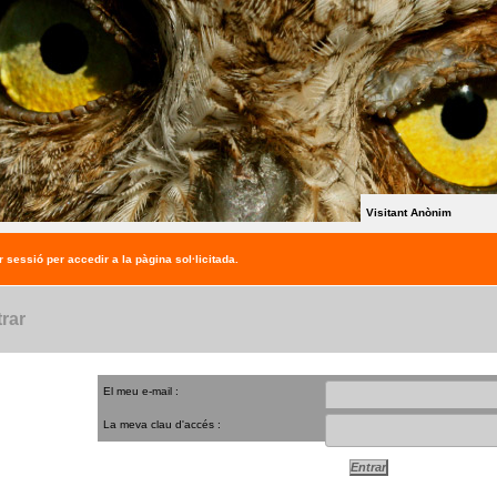
Visitant Anònim
r sessió per accedir a la pàgina sol·licitada.
rar
El meu e-mail :
La meva clau d'accés :