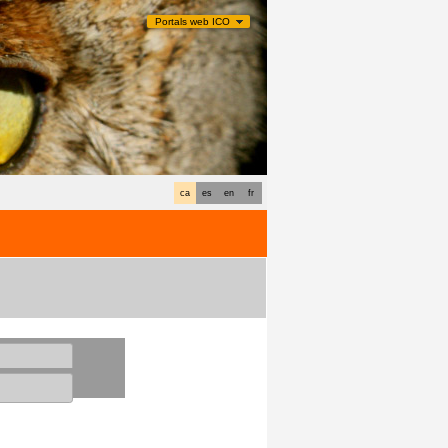
Portals web ICO
ca
es
en
fr