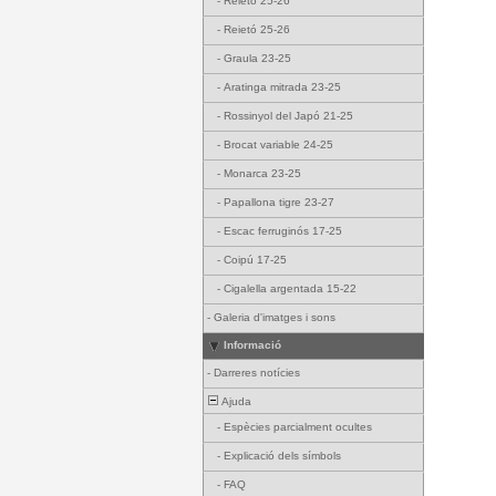
-
Reietó 25-26
-
Reietó 25-26
-
Graula 23-25
-
Aratinga mitrada 23-25
-
Rossinyol del Japó 21-25
-
Brocat variable 24-25
-
Monarca 23-25
-
Papallona tigre 23-27
-
Escac ferruginós 17-25
-
Coipú 17-25
-
Cigalella argentada 15-22
-
Galeria d'imatges i sons
Informació
-
Darreres notícies
Ajuda
-
Espècies parcialment ocultes
-
Explicació dels símbols
-
FAQ