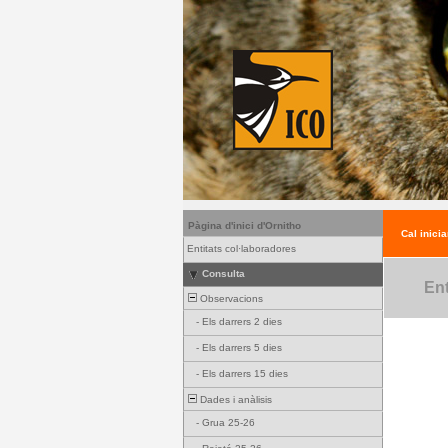
Pàgina d'inici d'Ornitho
Cal inicia
Entitats col·laboradores
Consulta
Ent
Observacions
-
Els darrers 2 dies
-
Els darrers 5 dies
-
Els darrers 15 dies
Dades i anàlisis
-
Grua 25-26