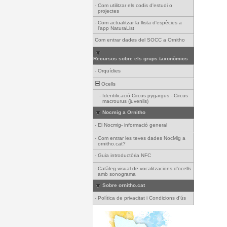
-
Com utilitzar els codis d'estudi o
projectes
-
Com actualitzar la llista d'espècies a
l'app NaturaList
Com entrar dades del SOCC a Ornitho
Recursos sobre els grups taxonòmics
-
Orquídies
Ocells
-
Identificació Circus pygargus - Circus
macrourus (juvenils)
Nocmig a Ornitho
-
El Nocmig- informació general
-
Com entrar les teves dades NocMig a
ornitho.cat?
-
Guia introductòria NFC
-
Catàleg visual de vocalitzacions d'ocells
amb sonograma
Sobre ornitho.cat
-
Política de privacitat i Condicions d'ús