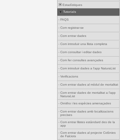
Estadístiques
Tutorials
-
FAQS
-
Com registrar-se
-
Com entrar dades
-
Com introduir una llista completa
-
Com consultar i editar dades
-
Com fer consultes avançades
-
Com introduir dades a l'app NaturaList
-
Verificacions
-
Com entrar dades al mòdul de mortalitat
-
Com entrar dades de mortalitat a l'app
NaturaList
-
Ornitho i les espècies amenaçades
-
Com entrar dades amb localitzacions
precises
-
Com entrar llistes estàndard des de la
app
-
Com entrar dades al projecte Colònies
de Falciots