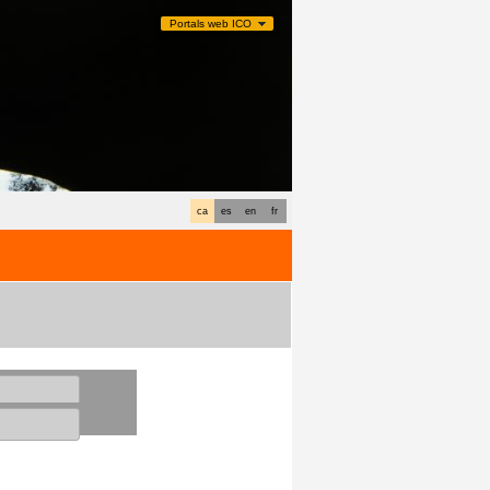
Portals web ICO
ca
es
en
fr