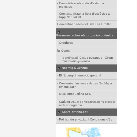
-
Com utilitzar els codis d'estudi o
projectes
-
Com actualitzar la llista d'espècies a
l'app NaturaList
Com entrar dades del SOCC a Ornitho
Recursos sobre els grups taxonòmics
-
Orquídies
Ocells
-
Identificació Circus pygargus - Circus
macrourus (juvenils)
Nocmig a Ornitho
-
El Nocmig- informació general
-
Com entrar les teves dades NocMig a
ornitho.cat?
-
Guia introductòria NFC
-
Catàleg visual de vocalitzacions d'ocells
amb sonograma
Sobre ornitho.cat
-
Política de privacitat i Condicions d'ús