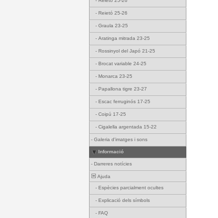
-
Reietó 25-26
-
Reietó 25-26
-
Graula 23-25
-
Aratinga mitrada 23-25
-
Rossinyol del Japó 21-25
-
Brocat variable 24-25
-
Monarca 23-25
-
Papallona tigre 23-27
-
Escac ferruginós 17-25
-
Coipú 17-25
-
Cigalella argentada 15-22
-
Galeria d'imatges i sons
Informació
-
Darreres notícies
Ajuda
-
Espècies parcialment ocultes
-
Explicació dels símbols
-
FAQ