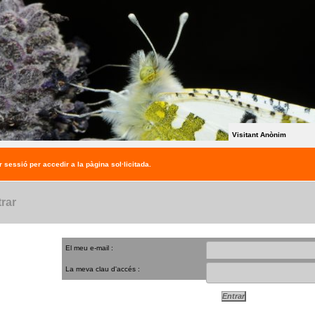
Visitant Anònim
r sessió per accedir a la pàgina sol·licitada.
rar
El meu e-mail :
La meva clau d'accés :