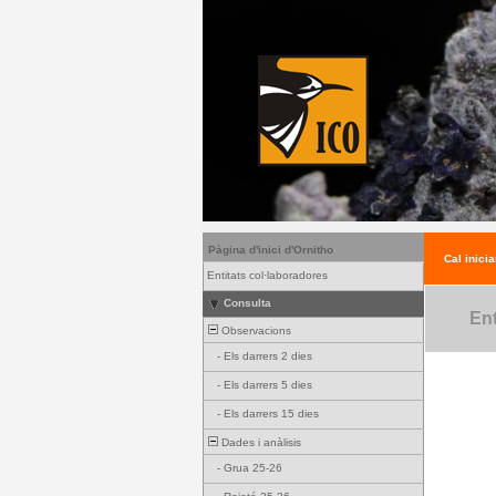
Pàgina d'inici d'Ornitho
Cal inicia
Entitats col·laboradores
Consulta
Ent
Observacions
-
Els darrers 2 dies
-
Els darrers 5 dies
-
Els darrers 15 dies
Dades i anàlisis
-
Grua 25-26