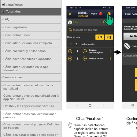
Estadísticas
Tutoriales
-
FAQS
-
Cómo registrarse
-
Cómo entrar datos
-
Como introducir una lista completa
-
Cómo consultar y editar datos
-
Cómo hacer consultas avanzadas
-
Cómo introducir datos en la app
NaturaList
-
Verificaciones
-
Como entrar datos en el módulo de
mortalidad
-
Como entrar datos de mortalidad con la
app NaturaList
-
Ornitho y las especies amenazadas
-
Cómo entrar datos con localizaciones
precisas
-
Cómo entrar datos al proyecto Colònies
de Falciots
-
Cómo actualizar la lista de especies en