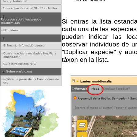
la app NaturaList
Cómo entrar datos del SOCC a Ornitho
Recursos sobre los grupos
Si entras la lista esta
taxonómicos
cada una de les especie
-
Orquídeas
pueden indicar las loc
observar individuos de u
-
El Nocmig- informació general
"Duplicar especie" y au
-
Com entrar les teves dades NocMig a
ornitho.cat?
táxon en la lista.
-
Guía introductoria NFC
Sobre ornitho.cat
-
Política de privacidad y Condiciones de
uso