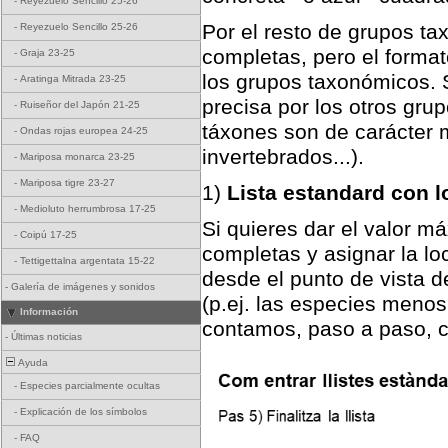
-
Reyezuelo Sencillo 25-26
Por el resto de grupos ta
-
Reyezuelo Sencillo 25-26
completas, pero el forma
-
Graja 23-25
los grupos taxonómicos. 
-
Aratinga Mitrada 23-25
precisa por los otros gru
-
Ruiseñor del Japón 21-25
táxones son de carácter m
-
Ondas rojas europea 24-25
invertebrados...).
-
Mariposa monarca 23-25
-
Mariposa tigre 23-27
1)
Lista estandard con l
-
Medioluto herrumbrosa 17-25
Si quieres dar el valor má
-
Coipú 17-25
completas y asignar la lo
-
Tettigettalna argentata 15-22
desde el punto de vista d
-
Galería de imágenes y sonidos
(p.ej. las especies meno
Información
contamos, paso a paso, c
-
Últimas noticias
Ayuda
-
Especies parcialmente ocultas
-
Explicación de los símbolos
-
FAQ