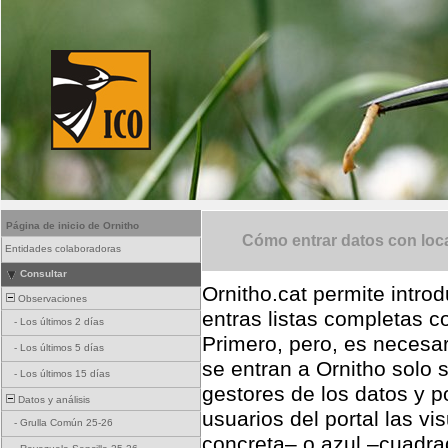
Página de inicio de Ornitho
Cómo entrar datos con loca
Entidades colaboradoras
Consultar
Ornitho.cat permite introd
Observaciones
entras listas completas 
-
Los últimos 2 días
Primero, pero, es necesar
-
Los últimos 5 días
se entran a Ornitho solo 
-
Los últimos 15 días
gestores de los datos y po
Datos y análisis
usuarios del portal las v
-
Grulla Común 25-26
concreta– o azul –cuadr