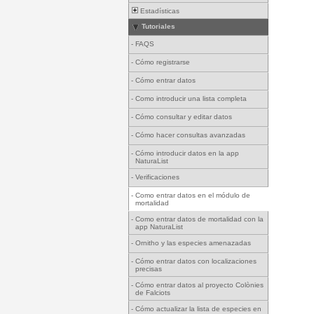
Estadísticas
Tutoriales
-
FAQS
-
Cómo registrarse
-
Cómo entrar datos
-
Como introducir una lista completa
-
Cómo consultar y editar datos
-
Cómo hacer consultas avanzadas
-
Cómo introducir datos en la app
NaturaList
-
Verificaciones
-
Como entrar datos en el módulo de
mortalidad
-
Como entrar datos de mortalidad con la
app NaturaList
-
Ornitho y las especies amenazadas
-
Cómo entrar datos con localizaciones
precisas
-
Cómo entrar datos al proyecto Colònies
de Falciots
-
Cómo actualizar la lista de especies en