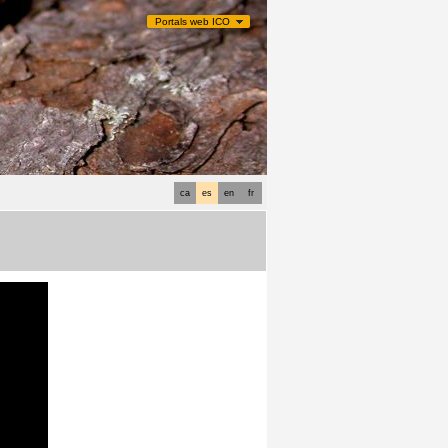
Portals web ICO
ca
es
en
fr