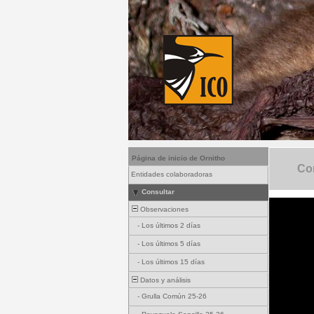
Página de inicio de Ornitho
Com
Entidades colaboradoras
Consultar
Observaciones
-
Los últimos 2 días
-
Los últimos 5 días
-
Los últimos 15 días
Datos y análisis
-
Grulla Común 25-26