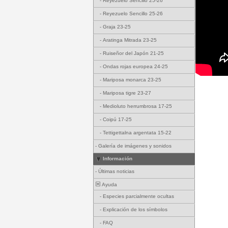
-
Reyezuelo Sencillo 25-26
-
Reyezuelo Sencillo 25-26
-
Graja 23-25
-
Aratinga Mitrada 23-25
-
Ruiseñor del Japón 21-25
-
Ondas rojas europea 24-25
-
Mariposa monarca 23-25
-
Mariposa tigre 23-27
-
Medioluto herrumbrosa 17-25
-
Coipú 17-25
-
Tettigettalna argentata 15-22
-
Galería de imágenes y sonidos
Información
-
Últimas noticias
Ayuda
-
Especies parcialmente ocultas
-
Explicación de los símbolos
-
FAQ