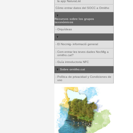
la app NaturaList
Cómo entrar datos del SOCC a Ornitho
Recursos sobre los grupos
taxonómicos
-
Orquídeas
-
El Nocmig- informació general
-
Com entrar les teves dades NocMig a
ornitho.cat?
-
Guía introductoria NFC
Sobre ornitho.cat
-
Política de privacidad y Condiciones de
uso