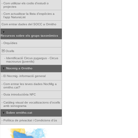
-
Com utilitzar els codis d'estudi o
projectes
-
Com actualitzar la llista d'espècies a
l'app NaturaList
Com entrar dades del SOCC a Ornitho
Recursos sobre els grups taxonòmics
-
Orquídies
Ocells
-
Identificació Circus pygargus - Circus
macrourus (juvenils)
Nocmig a Ornitho
-
El Nocmig- informació general
-
Com entrar les teves dades NocMig a
ornitho.cat?
-
Guia introductòria NFC
-
Catàleg visual de vocalitzacions d'ocells
amb sonograma
Sobre ornitho.cat
-
Política de privacitat i Condicions d'ús