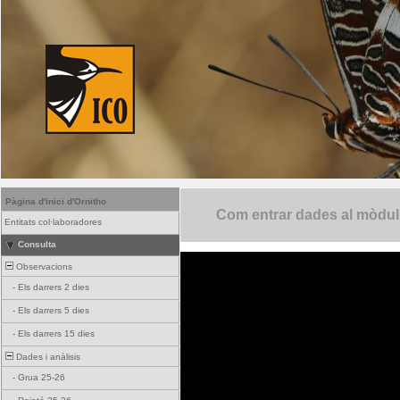
Pàgina d'inici d'Ornitho
Com entrar dades al mòdul 
Entitats col·laboradores
Consulta
Observacions
-
Els darrers 2 dies
-
Els darrers 5 dies
-
Els darrers 15 dies
Dades i anàlisis
-
Grua 25-26