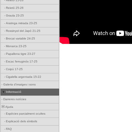
-
Reietó 25-26
-
Reietó 25-26
-
Graula 23-25
-
Aratinga mitrada 23-25
-
Rossinyol del Japó 21-25
-
Brocat variable 24-25
-
Monarca 23-25
-
Papallona tigre 23-27
-
Escac ferruginós 17-25
-
Coipú 17-25
-
Cigalella argentada 15-22
-
Galeria d'imatges i sons
Informació
-
Darreres notícies
Ajuda
-
Espècies parcialment ocultes
-
Explicació dels símbols
-
FAQ