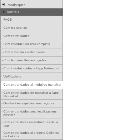
Estadístiques
Tutorials
-
FAQS
-
Com registrar-se
-
Com entrar dades
-
Com introduir una llista completa
-
Com consultar i editar dades
-
Com fer consultes avançades
-
Com introduir dades a l'app NaturaList
-
Verificacions
-
Com entrar dades al mòdul de mortalitat
-
Com entrar dades de mortalitat a l'app
NaturaList
-
Ornitho i les espècies amenaçades
-
Com entrar dades amb localitzacions
precises
-
Com entrar llistes estàndard des de la
app
-
Com entrar dades al projecte Colònies
de Falciots