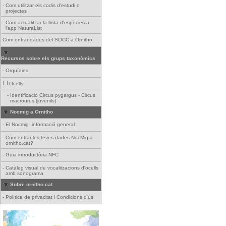
-
Com utilitzar els codis d'estudi o
projectes
-
Com actualitzar la llista d'espècies a
l'app NaturaList
Com entrar dades del SOCC a Ornitho
Recursos sobre els grups taxonòmics
-
Orquídies
Ocells
-
Identificació Circus pygargus - Circus
macrourus (juvenils)
Nocmig a Ornitho
-
El Nocmig- informació general
-
Com entrar les teves dades NocMig a
ornitho.cat?
-
Guia introductòria NFC
-
Catàleg visual de vocalitzacions d'ocells
amb sonograma
Sobre ornitho.cat
-
Política de privacitat i Condicions d'ús