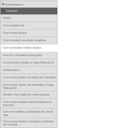
Estadístiques
Tutorials
-
FAQS
-
Com registrar-se
-
Com entrar dades
-
Com introduir una llista completa
-
Com consultar i editar dades
-
Com fer consultes avançades
-
Com introduir dades a l'app NaturaList
-
Verificacions
-
Com entrar dades al mòdul de mortalitat
-
Com entrar dades de mortalitat a l'app
NaturaList
-
Ornitho i les espècies amenaçades
-
Com entrar dades amb localitzacions
precises
-
Com entrar llistes estàndard des de la
app
-
Com entrar dades al projecte Colònies
de Falciots