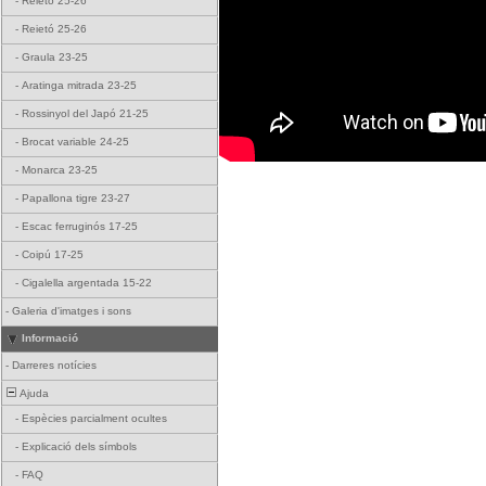
-
Reietó 25-26
-
Reietó 25-26
-
Graula 23-25
-
Aratinga mitrada 23-25
-
Rossinyol del Japó 21-25
-
Brocat variable 24-25
-
Monarca 23-25
-
Papallona tigre 23-27
-
Escac ferruginós 17-25
-
Coipú 17-25
-
Cigalella argentada 15-22
-
Galeria d'imatges i sons
Informació
-
Darreres notícies
Ajuda
-
Espècies parcialment ocultes
-
Explicació dels símbols
-
FAQ