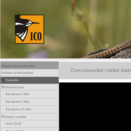
Pàgina d'inici d'Ornitho
Com consultar i editar dad
Entitats col·laboradores
Consulta
Observacions
-
Els darrers 2 dies
-
Els darrers 5 dies
-
Els darrers 15 dies
Dades i anàlisis
-
Grua 25-26