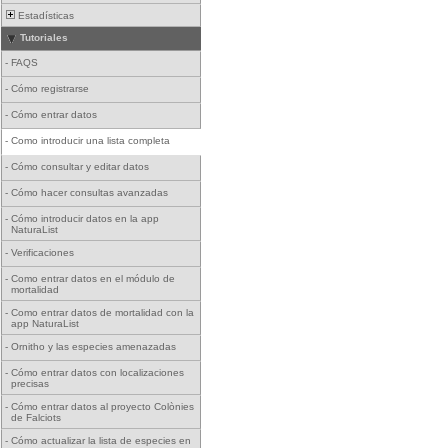
Estadísticas
Tutoriales
-
FAQS
-
Cómo registrarse
-
Cómo entrar datos
-
Como introducir una lista completa
-
Cómo consultar y editar datos
-
Cómo hacer consultas avanzadas
-
Cómo introducir datos en la app
NaturaList
-
Verificaciones
-
Como entrar datos en el módulo de
mortalidad
-
Como entrar datos de mortalidad con la
app NaturaList
-
Ornitho y las especies amenazadas
-
Cómo entrar datos con localizaciones
precisas
-
Cómo entrar datos al proyecto Colònies
de Falciots
-
Cómo actualizar la lista de especies en