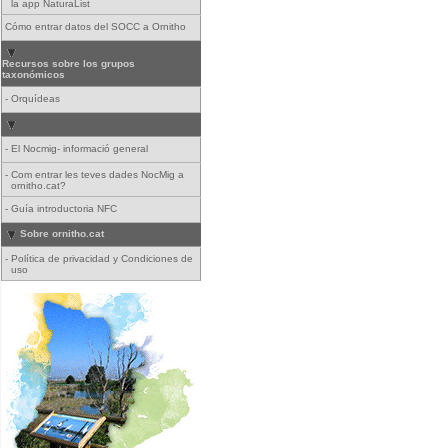
la app NaturaList
Cómo entrar datos del SOCC a Ornitho
Recursos sobre los grupos
taxonómicos
-
Orquídeas
-
El Nocmig- informació general
-
Com entrar les teves dades NocMig a
ornitho.cat?
-
Guía introductoria NFC
Sobre ornitho.cat
-
Política de privacidad y Condiciones de
uso