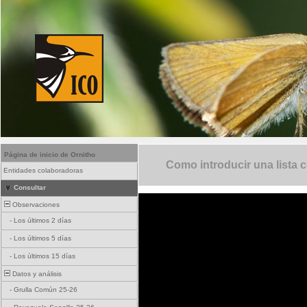
Página de inicio de Ornitho
Como introducir una lista 
Entidades colaboradoras
Consultar
Observaciones
-
Los últimos 2 días
-
Los últimos 5 días
-
Los últimos 15 días
Datos y análisis
-
Grulla Común 25-26