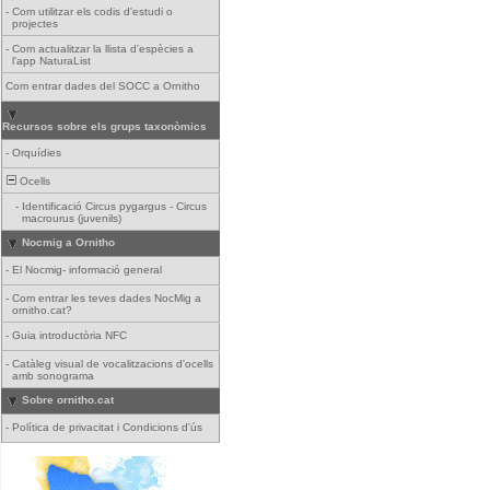
-
Com utilitzar els codis d'estudi o
projectes
-
Com actualitzar la llista d'espècies a
l'app NaturaList
Com entrar dades del SOCC a Ornitho
Recursos sobre els grups taxonòmics
-
Orquídies
Ocells
-
Identificació Circus pygargus - Circus
macrourus (juvenils)
Nocmig a Ornitho
-
El Nocmig- informació general
-
Com entrar les teves dades NocMig a
ornitho.cat?
-
Guia introductòria NFC
-
Catàleg visual de vocalitzacions d'ocells
amb sonograma
Sobre ornitho.cat
-
Política de privacitat i Condicions d'ús