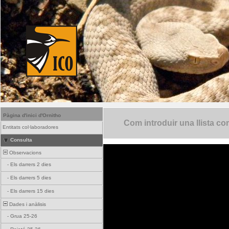
Pàgina d'inici d'Ornitho
Com introduir una llista co
Entitats col·laboradores
Consulta
Observacions
-
Els darrers 2 dies
-
Els darrers 5 dies
-
Els darrers 15 dies
Dades i anàlisis
-
Grua 25-26