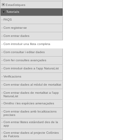
Estadístiques
Tutorials
-
FAQS
-
Com registrar-se
-
Com entrar dades
-
Com introduir una llista completa
-
Com consultar i editar dades
-
Com fer consultes avançades
-
Com introduir dades a l'app NaturaList
-
Verificacions
-
Com entrar dades al mòdul de mortalitat
-
Com entrar dades de mortalitat a l'app
NaturaList
-
Ornitho i les espècies amenaçades
-
Com entrar dades amb localitzacions
precises
-
Com entrar llistes estàndard des de la
app
-
Com entrar dades al projecte Colònies
de Falciots