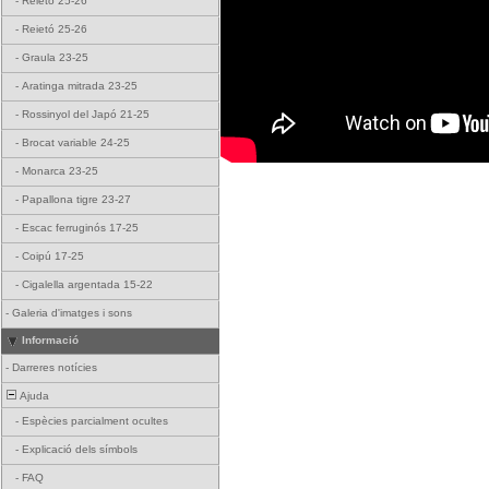
-
Reietó 25-26
-
Reietó 25-26
-
Graula 23-25
-
Aratinga mitrada 23-25
-
Rossinyol del Japó 21-25
-
Brocat variable 24-25
-
Monarca 23-25
-
Papallona tigre 23-27
-
Escac ferruginós 17-25
-
Coipú 17-25
-
Cigalella argentada 15-22
-
Galeria d'imatges i sons
Informació
-
Darreres notícies
Ajuda
-
Espècies parcialment ocultes
-
Explicació dels símbols
-
FAQ