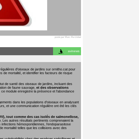
posté par Marc Illa Llobet
avinews
égulières d'oiseaux de jardins sur ornitho.cat pour
 de mortalité, et identifier les facteurs de risque
tut de santé des oiseaux de jardins, incluant des
tation de faune sauvage,
et des observations
e, ce module enregistre la présence et l'abondance
ngements dans les populations d'oiseaux en analysant
urs, et une communication régulière ont été les clés
DV), tout comme des cas isolés de salmonellose,
e
. Les autres résultats pertinents comprenaient la
les infections hémosporidiennes, l’endoparasitose
 mortalité telles que les collisions avec des
 les vulnérabilités chez des espèces spécifiques et