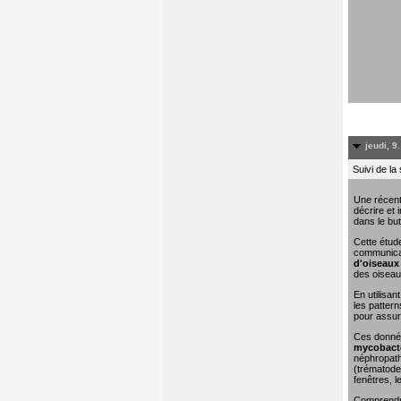
jeudi, 9
Suivi de la
Une récent
décrire et 
dans le but
Cette étude
communicat
d'oiseaux 
des oiseau
En utilisa
les pattern
pour assure
Ces donn
mycobacté
néphropathi
(trématodes
fenêtres, l
Comprendre 