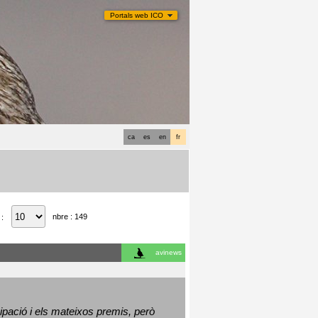
Portals web ICO
ca
es
en
fr
nbre : 149
 :
avinews
ació i els mateixos premis, però 