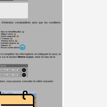
d’individus comptabilisés ainsi que les conditions
t à compléter les informations en indiquant le sexe, la
ez sur le bouton
Mettre à jour
, situé en bas de la
dure, vous pouvez consulter la vidéo suivante :