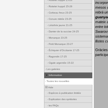
-
Roitelet huppé 25-26
incorpor
-
Roitelet huppé 25-26
mesos d
rebrà un
-
Corbeau freux 23-25
guanya
-
Conure mitrée 23-25
mateix a
-
Léiothrix jaune 21-25
entre to
Swarovs
-
Damier de la succise 24-25
sistema 
-
Monarque 23-25
llistes 
-
Petit Monarque 23-27
Gràcies
-
Échiquier d'Occitanie 17-25
particip
-
Ragondin 17-25
-
Cigale argentée 15-22
-
Les galeries
Information
-
Toutes les nouvelles
Aide
-
Espèces à publication limitée
-
Explication des symboles
-
les FAQs