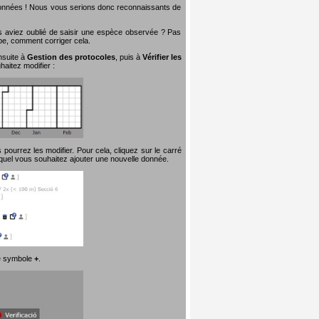
 données ! Nous vous serions donc reconnaissants de
s aviez oublié de saisir une espèce observée ? Pas
ape, comment corriger cela.
nsuite à
Gestion des protocoles
, puis à
Vérifier les
aitez modifier :
pourrez les modifier. Pour cela, cliquez sur le carré
quel vous souhaitez ajouter une nouvelle donnée.
 le symbole
+
.