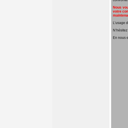
confronté
Nous vous
votre con
mainten
L’usage d
N’hésitez
En nous e