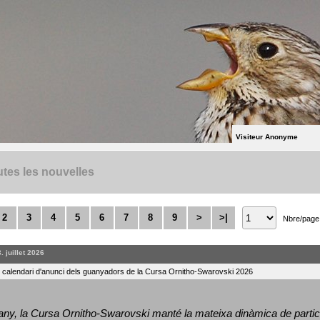
Visiteur Anonyme
tes les nouvelles
2
3
4
5
6
7
8
9
>
>|
Nbre/page
. juillet 2026
l calendari d'anunci dels guanyadors de la Cursa Ornitho-Swarovski 2026
ny, la Cursa Ornitho-Swarovski manté la mateixa dinàmica de particip