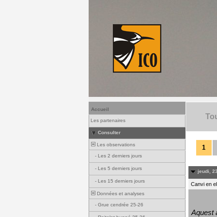
Accueil
Tou
Les partenaires
Consulter
Les observations
1
-
Les 2 derniers jours
-
Les 5 derniers jours
jeudi, 23
-
Les 15 derniers jours
Canvi en e
Données et analyses
-
Grue cendrée 25-26
Aquest a