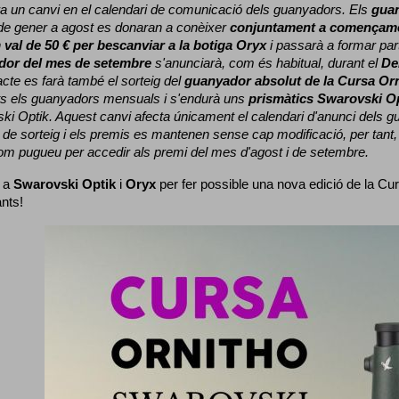
a un canvi en el calendari de comunicació dels guanyadors. 
Els 
gua
e gener a agost es donaran a conèixer 
conjuntament a començame
 
val de 50 € per bescanviar a la botiga Oryx
 i passarà a formar part
dor del mes de setembre
 s'anunciarà, com és habitual, durant el 
De
cte es farà també el sorteig del 
guanyador absolut de la Cursa Or
ts els guanyadors mensuals i s'endurà uns 
prismàtics Swarovski O
ki Optik. 
Aquest canvi afecta únicament el calendari d'anunci dels gua
de sorteig i els premis es mantenen sense cap modificació, per tant,
com pugueu per accedir als premi del mes d'agost i de setembre.
 a 
Swarovski Optik
 i 
Oryx
 per fer possible una nova edició de la Cur
ants!