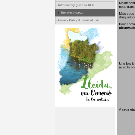
Maintenant
-
Introductory guide to NFC
nous transm
Sur ornitho.cat
Mais vous 
d’inquiétud
-
Privacy Policy & Terms of use
Pour comme
observati
Une fois le
avec l’icô
À cette éta