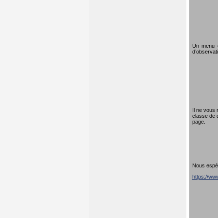
Un menu dé
d’observati
Il ne vous 
classe de 
page.
Nous espéro
https://w