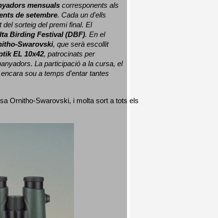
nyadors mensuals
 corresponents als 
nts de setembre
. Cada un d'ells 
 del sorteig del premi final. 
El 
lta Birding Festival (DBF)
. En el 
nitho-Swarovski
, que serà escollit 
ptik EL 10x42
, patrocinats per 
nyadors. La participació a la cursa, el 
 encara sou a temps d'entar tantes 
sa Ornitho-Swarovski, i molta sort a tots els 