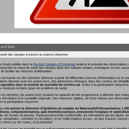
. avril 2026
 santé des oiseaux à travers la science citoyenne
e étude publiée dans la
Revista Catalana d’Ornitologia
analyse le potentiel des observations r
interpréter le statut de santé des oiseaux dans des habitats urbains, investiguer sur les causes
 de faciliter les mesures d'atténuation.
 est basée sur des données obtenues à partir de différentes sources d'information sur le sta
ions directes avec les auteur.rices, des admissions d'oiseaux dans des centres de réhabili
signalées dans le module de mortalité de ornitho.cat
. Grâce à la participation citoyenn
x montrant certains types de problème de santé.
nt ces données, les auteur.rices évaluent la capacité de tels programmes à détecter des cha
s d'évolution et la variabilité régionale. Des réponses rapides, de bons retours aux observate
r la participation citoyenne.
ées
ont permis la détection d'épidémie de maladie de Newcastle/Orthoavulavirus 1 (N
riose, coligranulomatose, gale knemidocoptique, pneumonie fongique et septicémi
e, les kystes de plumes, l’hyperparathyroïdie nutritionnelle, les infestations par les tiques, 
, nématodes, cestodes et coccidies), et les malformations du bec, en plus d’autres causes de
es morts sur les routes, et la prédation.
les causes de mortalité est un outil essentiel pour la conservation car cela aide à identifier