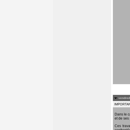
vendredi
IMPORTANT
Dans le c
et de ses 
Ces trava