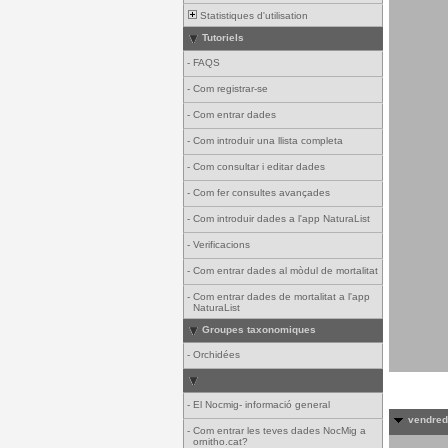
Statistiques d'utilisation
Tutoriels
-
FAQS
-
Com registrar-se
-
Com entrar dades
-
Com introduir una llista completa
-
Com consultar i editar dades
-
Com fer consultes avançades
-
Com introduir dades a l'app NaturaList
-
Verificacions
-
Com entrar dades al mòdul de mortalitat
-
Com entrar dades de mortalitat a l'app
NaturaList
Groupes taxonomiques
-
Orchidées
-
El Nocmig- informació general
vendredi
-
Com entrar les teves dades NocMig a
ornitho.cat?