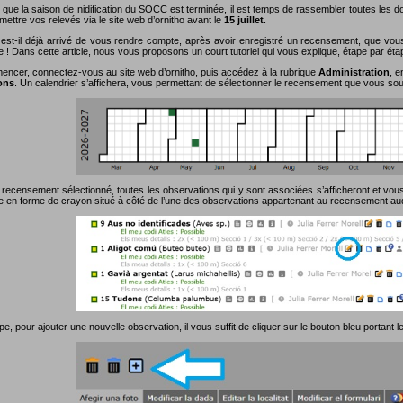
 que la saison de nidification du SOCC est terminée, il est temps de rassembler toutes les
ettre vos relevés via le site web d’ornitho avant le
15 juillet
.
est-il déjà arrivé de vous rendre compte, après avoir enregistré un recensement, que vou
e ! Dans cette article, nous vous proposons un court tutoriel qui vous explique, étape par ét
ncer, connectez-vous au site web d’ornitho, puis accédez à la rubrique
Administration
, e
ons
. Un calendrier s’affichera, vous permettant de sélectionner le recensement que vous souh
 recensement sélectionné, toutes les observations qui y sont associées s’afficheront et vous 
ne en forme de crayon situé à côté de l’une des observations appartenant au recensement au
pe, pour ajouter une nouvelle observation, il vous suffit de cliquer sur le bouton bleu portant