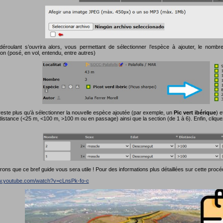
roulant s’ouvrira alors, vous permettant de sélectionner l’espèce à ajouter, le nombre 
on (posé, en vol, entendu, entre autres)
reste plus qu’à sélectionner la nouvelle espèce ajoutée (par exemple, un
Pic vert ibérique
) e
distance (<25 m, <100 m, >100 m ou en passage) ainsi que la section (de 1 à 6). Enfin, cliqu
ns que ce bref guide vous sera utile ! Pour des informations plus détaillées sur cette procé
ww.youtube.com/watch?v=cLnsPk-fo-c