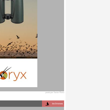
posté par Xavier Riera
technews