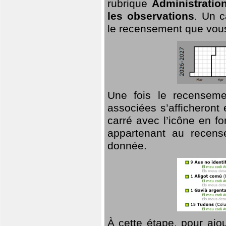
rubrique
Administratio
les observations
. Un c
le recensement que vous
Une fois le recensemen
associées s’afficheront 
carré avec l’icône en f
appartenant au recens
donnée.
À cette étape, pour ajou