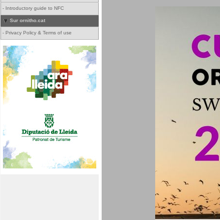
-
Introductory guide to NFC
Sur ornitho.cat
-
Privacy Policy & Terms of use