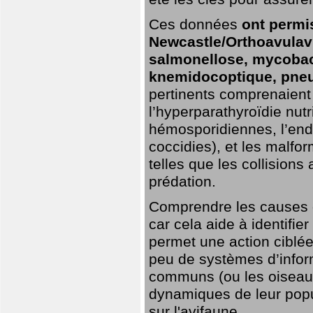
Ces données
ont permi
Newcastle/Orthoavulavi
salmonellose, mycobac
knemidocoptique, pneu
pertinents comprenaient 
l’hyperparathyroïdie nutri
hémosporidiennes, l’end
coccidies), et les malfo
telles que les collisions
prédation.
Comprendre les causes de
car cela aide à identifie
permet une action ciblée
peu de systèmes d’inform
communs (ou les oiseaux
dynamiques de leur popu
sur l'avifaune.