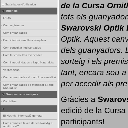
de la Cursa Orni
Statistiques d'utilisation
Tutoriels
tots els guanyador
-
FAQS
Swarovski Optik 
-
Com registrar-se
-
Com entrar dades
Optik. 
Aquest canvi
-
Com introduir una llista completa
dels guanyadors. La
-
Com consultar i editar dades
-
Com fer consultes avançades
sorteig i els prem
-
Com introduir dades a l'app NaturaList
tant, encara sou a
-
Verificacions
-
Com entrar dades al mòdul de mortalitat
per accedir als pr
-
Com entrar dades de mortalitat a l'app
NaturaList
Groupes taxonomiques
Gràcies a 
Swarovs
-
Orchidées
edició de la Cursa 
-
El Nocmig- informació general
participants!
-
Com entrar les teves dades NocMig a
ornitho.cat?