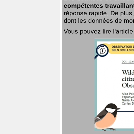
compétentes travaillan
réponse rapide. De plus,
dont les données de mort
Vous pouvez lire l'artic