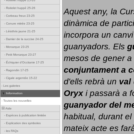
-
Roitelet huppé 25-26
-
Roitelet huppé 25-26
Aquest any, la Cur
-
Corbeau freux 23-25
dinàmica de partici
-
Conure mitrée 23-25
-
Léiothrix jaune 21-25
incorpora un canvi
-
Damier de la succise 24-25
guanyadors. 
Els 
g
-
Monarque 23-25
-
Petit Monarque 23-27
-
Échiquier d'Occitanie 17-25
conjuntament a 
-
Ragondin 17-25
-
Cigale argentée 15-22
d'ells rebrà un 
val
-
Les galeries
Oryx
 i passarà a f
Information
-
Toutes les nouvelles
guanyador del m
Aide
habitual, durant el 
-
Espèces à publication limitée
-
Explication des symboles
mateix acte es farà
-
les FAQs