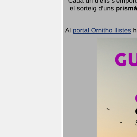
Cada un d'ells s'emport
el sorteig d'uns
prismà
Al
portal Ornitho llistes
h