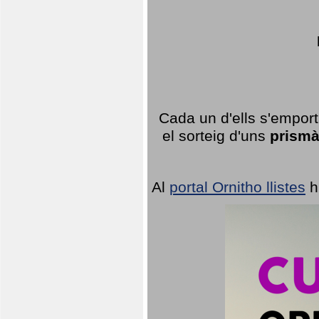
Cada un d'ells s'emport
el sorteig d'uns
prismà
Al
portal Ornitho llistes
h