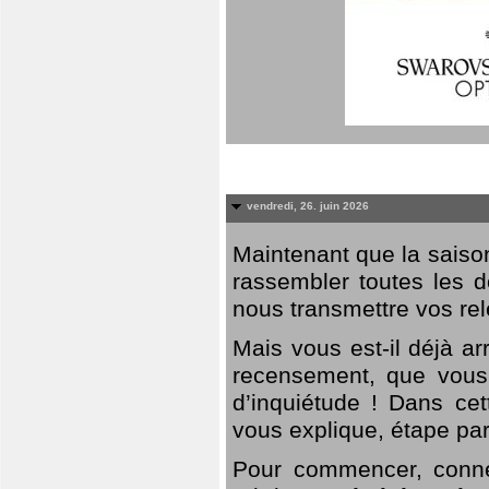
vendredi, 26. juin 2026
Maintenant que la saison
rassembler toutes les 
nous transmettre vos rel
Mais vous est-il déjà a
recensement, que vous
d’inquiétude ! Dans cet
vous explique, étape par
Pour commencer, connec