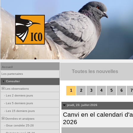
Accueil
Toutes les nouvelles
Les partenaires
Consulter
Les observations
1
2
3
4
5
6
7
-
Les 2 derniers jours
-
Les 5 derniers jours
jeudi, 23. juillet 2026
-
Les 15 derniers jours
Canvi en el calendari d
Données et analyses
2026
-
Grue cendrée 25-26