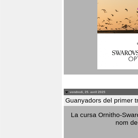
vendredi, 25. avril 2025
Guanyadors del primer t
La cursa Ornitho-Swaro
nom del