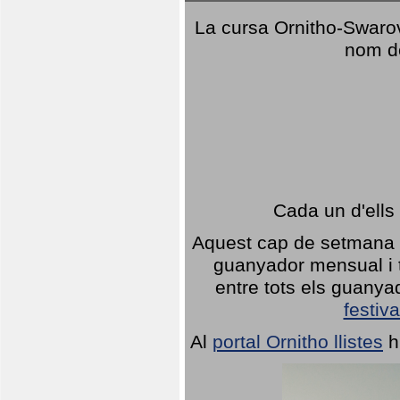
La cursa Ornitho-Swarovs
nom d
Cada un d'ells
Aquest cap de setmana 1
guanyador mensual i t
entre tots els guany
festiva
Al
portal Ornitho llistes
h