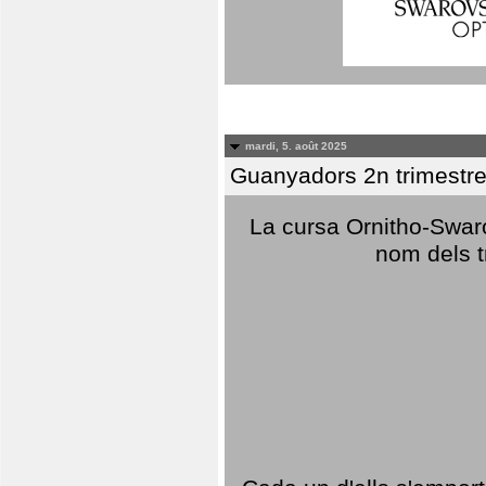
mardi, 5. août 2025
Guanyadors 2n trimestre
La cursa Ornitho-Swaro
nom dels t