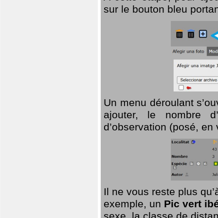
sur le bouton bleu porta
Un menu déroulant s’ouv
ajouter, le nombre d’
d’observation (posé, en 
Il ne vous reste plus qu
exemple, un
Pic vert ib
sexe, la classe de dist