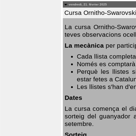
vendredi, 21. février 2025
Cursa Ornitho-Swarovsk
La cursa Ornitho-Swarov
teves observacions ocell
La mecànica
per partici
Cada llista completa
Només es comptarà u
Perquè les llistes 
estar fetes a Catalu
Les llistes s'han d'e
Dates
La cursa comença el dia
sorteig del guanyador 
setembre.
Sorteig