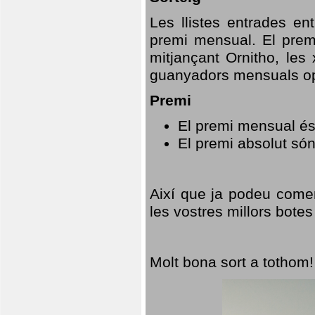
Les llistes entrades en
premi mensual. El prem
mitjançant Ornitho, les 
guanyadors mensuals opt
Premi
El premi mensual és
El premi absolut só
Així que ja podeu comen
les vostres millors botes
Molt bona sort a tothom!