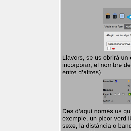
Llavors, se us obrirà un
incorporar, el nombre de
entre d’altres).
Des d’aquí només us que
exemple, un picor verd ib
sexe, la distància o ba