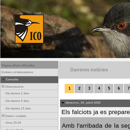
Pàgina d'inici d'Ornitho
Darreres notícies
Entitats col·laboradores
Consulta
Observacions
1
2
3
4
5
6
7
-
Els darrers 2 dies
-
Els darrers 5 dies
dimecres, 29. juliol 2026
-
Els darrers 15 dies
Els falciots ja es prepar
Dades i anàlisis
-
Grua 25-26
Amb l'arribada de la se