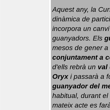
Aquest any, la Cur
dinàmica de partici
incorpora un canvi
guanyadors. 
Els 
g
conjuntament a 
d'ells rebrà un 
val
Oryx
 i passarà a f
guanyador del m
habitual, durant el 
mateix acte es farà