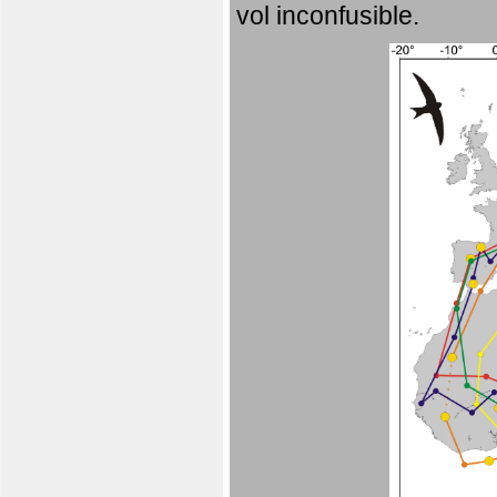
vol inconfusible.