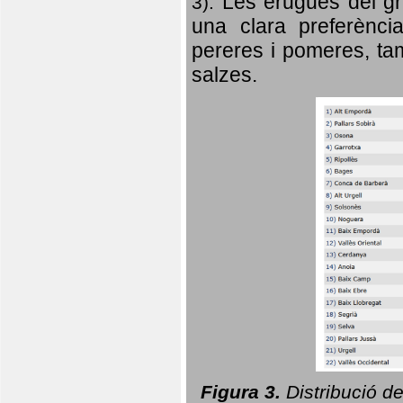
Les erugues del gr
3).
una clara preferència
pereres i pomeres, tam
salzes.
Figura 3.
Distribució d