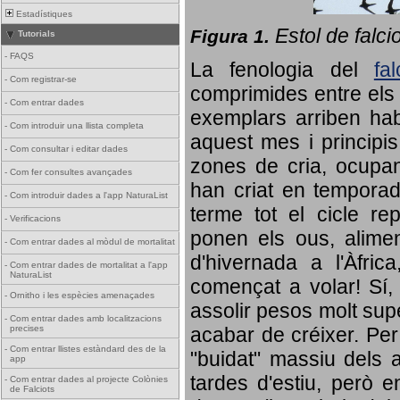
Estadístiques
Estol de falci
Figura 1.
Tutorials
-
FAQS
La fenologia del
fa
-
Com registrar-se
comprimides entre els o
-
Com entrar dades
exemplars arriben habi
-
Com introduir una llista completa
aquest mes i principis
-
Com consultar i editar dades
zones de cria, ocupan
-
Com fer consultes avançades
han criat en tempora
-
Com introduir dades a l'app NaturaList
terme tot el cicle rep
-
Verificacions
ponen els ous, alime
-
Com entrar dades al mòdul de mortalitat
d'hivernada a l'Àfric
-
Com entrar dades de mortalitat a l'app
NaturaList
començat a volar! Sí, 
-
Ornitho i les espècies amenaçades
assolir pesos molt supe
-
Com entrar dades amb localitzacions
precises
acabar de créixer. Per 
-
Com entrar llistes estàndard des de la
"buidat" massiu dels a
app
tardes d'estiu, però e
-
Com entrar dades al projecte Colònies
de Falciots