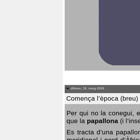
dilluns, 18. maig 2026
Comença l’època (breu) d
Per qui no la conegui, 
que la
papallona
(i l’in
Es tracta d’una papallo
meridional i nord d’Àfri