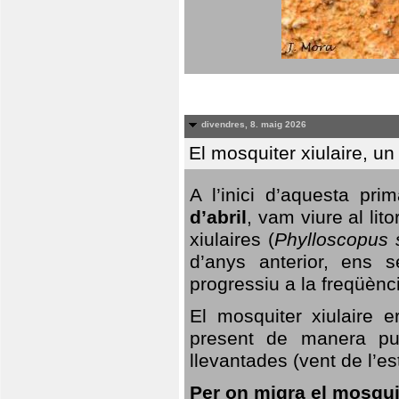
divendres, 8. maig 2026
El mosquiter xiulaire, u
A l’inici d’aquesta pr
d’abril
, vam viure al li
xiulaires (
Phylloscopus s
d’anys anterior, ens s
progressiu a la freqüènc
El mosquiter xiulaire 
present de manera pun
llevantades (vent de l’est
Per on migra el mosquit