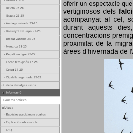
-
Reietó 25-26
oferir un espectacle qu
-
Reietó 25-26
vertiginosos dels
falc
-
Graula 23-25
acompanyat al cel, so
-
Aratinga mitrada 23-25
durant aquests dies
-
Rossinyol del Japó 21-25
concentracions premigr
-
Brocat variable 24-25
proximitat de la migra
-
Monarca 23-25
àrees d'hivernada de l
-
Papallona tigre 23-27
-
Escac ferruginós 17-25
-
Coipú 17-25
-
Cigalella argentada 15-22
-
Galeria d'imatges i sons
Informació
-
Darreres notícies
Ajuda
-
Espècies parcialment ocultes
-
Explicació dels símbols
-
FAQ