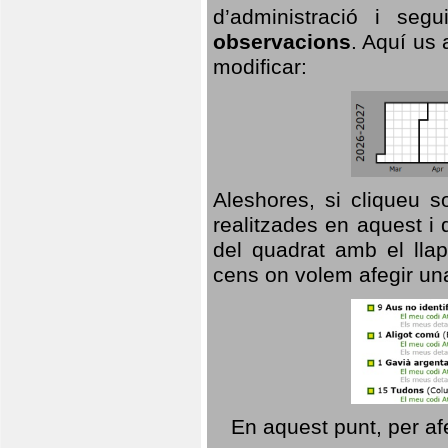
d’administració i se
observacions
. Aquí us 
modificar:
Aleshores, si cliqueu s
realitzades en aquest i
del quadrat amb el llap
cens on volem afegir un
En aquest punt, per af