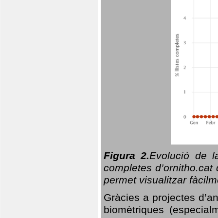
Figura 2.
Evolució de l
completes d’ornitho.cat 
permet visualitzar fàcilm
Gràcies a projectes d’a
biomètriques (especialm