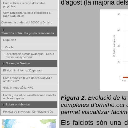
d'agost (la majoria del
-
Com utilitzar els codis d'estudi o
projectes
-
Com actualitzar la llista d'espècies a
l'app NaturaList
Com entrar dades del SOCC a Ornitho
Recursos sobre els grups taxonòmics
-
Orquídies
Ocells
-
Identificació Circus pygargus - Circus
macrourus (juvenils)
Nocmig a Ornitho
-
El Nocmig- informació general
-
Com entrar les teves dades NocMig a
ornitho.cat?
-
Guia introductòria NFC
-
Catàleg visual de vocalitzacions d'ocells
Figura 2.
Evolució de la
amb sonograma
completes d’ornitho.cat q
Sobre ornitho.cat
permet visualitzar fàcilm
-
Política de privacitat i Condicions d'ús
Els falciots són una 