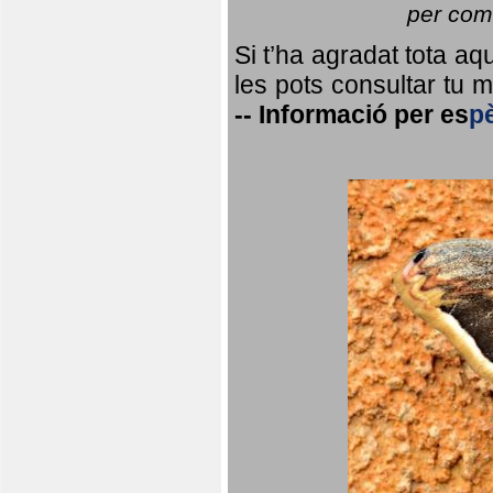
per coma
Si t’ha agradat tota a
les pots consultar tu ma
--
Informació per
es
p