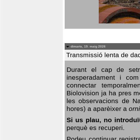
dimarts, 19. maig 2026
Transmissió lenta de da
Durant el cap de setm
inesperadament i com 
connectar temporalme
Biolovision ja ha pres 
les observacions de Na
hores) a aparèixer a
orni
Si us plau, no introd
perquè es recuperi.
Podeu continuar registr