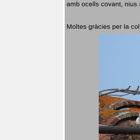
amb ocells covant, nius a
Moltes gràcies per la col