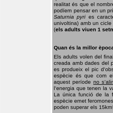
realitat és que el nomb
podíem pensar en un princ
Saturnia pyri
es caracte
univoltina) amb un cicle 
(
els adults viuen 1 set
Quan és la millor èpoc
Els adults volen del fin
creada amb dades del po
es produeix el pic d’ob
espècie és que com el
aquest període
no s’al
l’energia que tenen la 
La única funció de la f
espècie emet feromones
poden superar els 15km