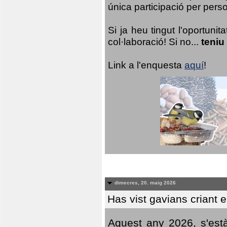
única participació per person
Si ja heu tingut l'oportuni
col·laboració! Si no...
teniu
Link a l'enquesta
aquí
!
dimecres, 20. maig 2026
Has vist gavians criant 
Aquest any 2026, s'est