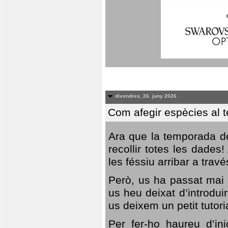
divendres, 26. juny 2026
Com afegir espècies al 
Ara que la temporada de
recollir totes les dades
les féssiu arribar a trav
Però, us ha passat mai 
us heu deixat d’introdu
us deixem un petit tutor
Per fer-ho haureu d’in