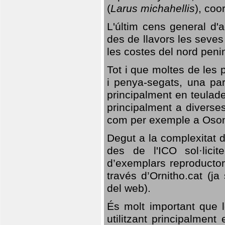
(
Larus michahellis
), coo
L'últim cens general d'a
des de llavors les seves
les costes del nord peni
Tot i que moltes de les p
i penya-segats, una par
principalment en teulad
principalment a diverses
com per exemple a Oso
Degut a la complexitat d
des de l'ICO sol·lici
d’exemplars reproductor
través d’Ornitho.cat (ja
del web).
És molt important que 
utilitzant principalment