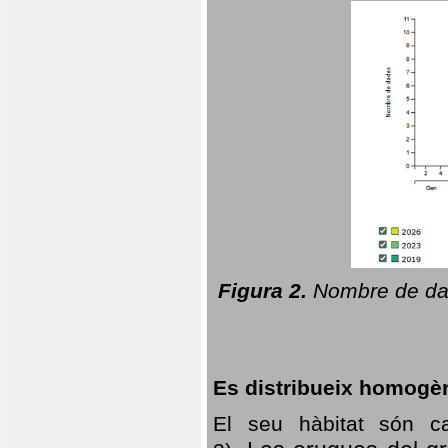
Figura 2.
Nombre de dad
Es distribueix homogè
El seu hàbitat són c