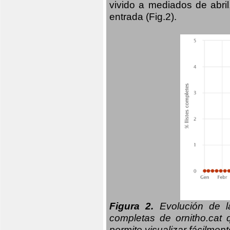
vivido a mediados de abril
entrada (Fig.2).
Figura 2.
Evolución de la
completas de ornitho.cat 
permite visualizar fácilment