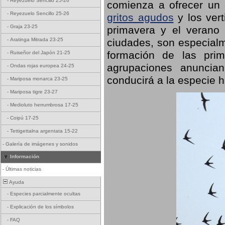
-
Reyezuelo Sencillo 25-26
comienza a ofrecer un
-
Reyezuelo Sencillo 25-26
gritos agudos
y los ver
-
Graja 23-25
primavera y el verano
ciudades, son especialm
-
Aratinga Mitrada 23-25
formación de las prime
-
Ruiseñor del Japón 21-25
agrupaciones anuncian
-
Ondas rojas europea 24-25
conducirá a la especie h
-
Mariposa monarca 23-25
-
Mariposa tigre 23-27
-
Medioluto herrumbrosa 17-25
-
Coipú 17-25
-
Tettigettalna argentata 15-22
-
Galería de imágenes y sonidos
Información
-
Últimas noticias
Ayuda
-
Especies parcialmente ocultas
-
Explicación de los símbolos
-
FAQ