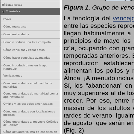
Estadísticas
Figura 1.
Grupo de vence
Tutoriales
La fenología del
vencej
-
FAQS
entre las especies repro
-
Cómo registrarse
llegan habitualmente a 
-
Cómo entrar datos
principios de mayo los 
-
Como introducir una lista completa
cría, ocupando con gran
-
Cómo consultar y editar datos
temporadas anteriores. 
-
Cómo hacer consultas avanzadas
reproductor: establece
-
Cómo introducir datos en la app
NaturaList
alimentan los pollos y
-
Verificaciones
África, ¡A menudo inclu
-
Como entrar datos en el módulo de
Sí, los "abandonan" en
mortalidad
muy superiores al de lo
-
Como entrar datos de mortalidad con la
app NaturaList
crecer. Por eso, entre 
-
Ornitho y las especies amenazadas
masivo de los adultos
-
Cómo entrar datos con localizaciones
tardes de verano. Igual
precisas
de agosto, que serán en
-
Cómo entrar datos al proyecto Colònies
de Falciots
(Fig. 2).
-
Cómo actualizar la lista de especies en