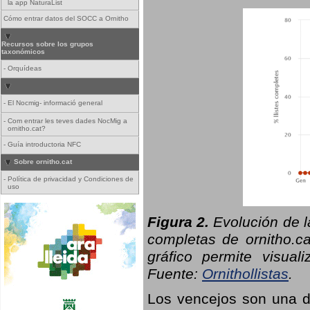
la app NaturaList
Cómo entrar datos del SOCC a Ornitho
Recursos sobre los grupos
taxonómicos
-
Orquídeas
-
El Nocmig- informació general
-
Com entrar les teves dades NocMig a
ornitho.cat?
-
Guía introductoria NFC
Sobre ornitho.cat
-
Política de privacidad y Condiciones de
uso
Figura 2.
Evolución de l
completas de ornitho.ca
gráfico permite visual
Fuente:
Ornithollistas
.
Los vencejos son una de