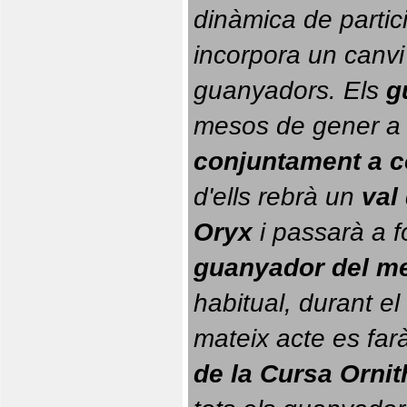
dinàmica de partici
incorpora un canvi
guanyadors. 
Els 
g
conjuntament a 
d'ells rebrà un 
val
Oryx
 i passarà a f
guanyador del m
habitual, durant el 
mateix acte es farà
de la Cursa Orni