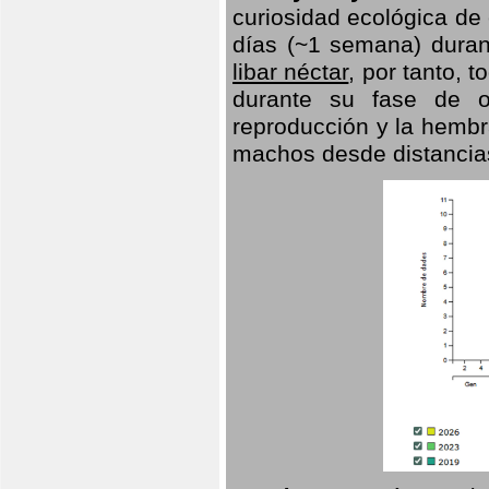
curiosidad ecológica de
días (~1 semana) duran
libar néctar
, por tanto, 
durante su fase de o
reproducción y la hembr
machos desde distancia