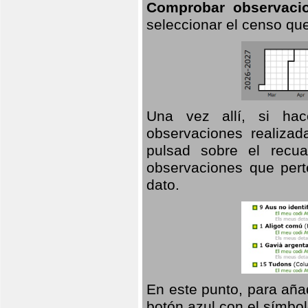
Comprobar observaci
seleccionar el censo que
Una vez allí, si hac
observaciones realizad
pulsad sobre el recua
observaciones que pert
dato.
En este punto, para aña
botón azul con el símbo