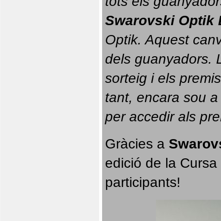
tots els guanyador
Swarovski Optik 
Optik. 
Aquest canvi
dels guanyadors. La
sorteig i els prem
tant, encara sou a
per accedir als pr
Gràcies a 
Swarovs
edició de la Cursa 
participants!