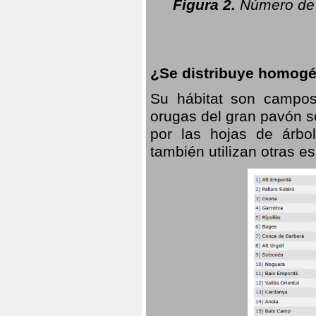
Figura 2.
Número de 
¿Se distribuye homogé
Su hábitat son campos
orugas del gran pavón s
por las hojas de árbo
también utilizan otras 