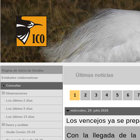
Página de inicio de Ornitho
Últimas noticias
Entidades colaboradoras
Consultar
Observaciones
1
2
3
4
5
6
7
-
Los últimos 2 días
-
Los últimos 5 días
miércoles, 29. julio 2026
-
Los últimos 15 días
Los vencejos ya se prepa
Datos y análisis
-
Grulla Común 25-26
Con la llegada de la 