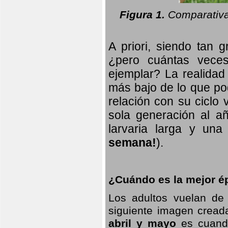
Figura 1.
Comparativa
A priori, siendo tan g
¿pero cuántas veces
ejemplar? La realidad
más bajo de lo que pod
relación con su ciclo v
sola generación al añ
larvaria larga
y una f
semana!
).
¿Cuándo es la mejor ép
Los adultos vuelan de
siguiente imagen creada
abril y mayo
es cuando