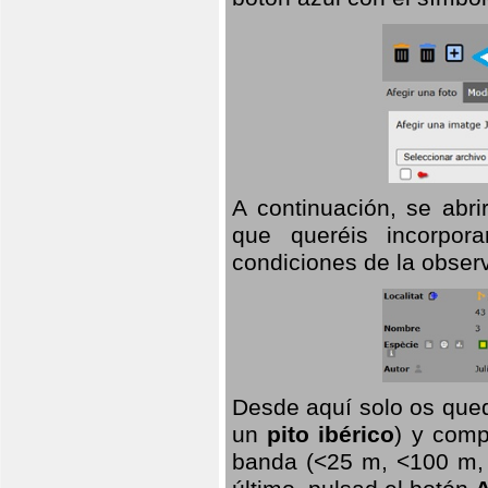
A continuación, se abr
que queréis incorpora
condiciones de la observ
Desde aquí solo os qued
un
pito ibérico
) y comp
banda (<25 m, <100 m, >