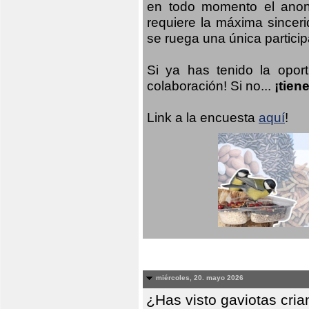
en todo momento el anoni
requiere la máxima sinceri
se ruega una única participa
Si ya has tenido la opor
colaboración! Si no...
¡tien
Link a la encuesta
aquí
!
miércoles, 20. mayo 2026
¿Has visto gaviotas cri