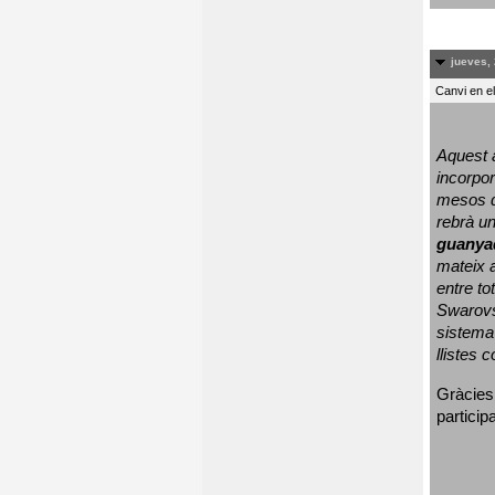
jueves, 
Canvi en e
Aquest a
incorpor
mesos d
rebrà un
guanya
mateix a
entre to
Swarovs
sistema 
llistes 
Gràcies
particip