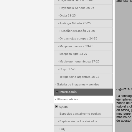
-
Reyezuelo Sencillo 25-26
anuncian l
-
Reyezuelo Sencillo 25-26
-
Graja 23-25
-
Aratinga Mitrada 23-25
-
Ruiseñor del Japón 21-25
-
Ondas rojas europea 24-25
-
Mariposa monarca 23-25
-
Mariposa tigre 23-27
-
Medioluto herrumbrosa 17-25
-
Coipú 17-25
-
Tettigettalna argentata 15-22
-
Galería de imágenes y sonidos
Figura 1.
G
Información
La fenolo
-
Últimas noticias
ejemplares
zonas de c
todo el ci
Ayuda
en África,
muy superi
-
Especies parcialmente ocultas
masivo de 
de agosto,
-
Explicación de los símbolos
-
FAQ