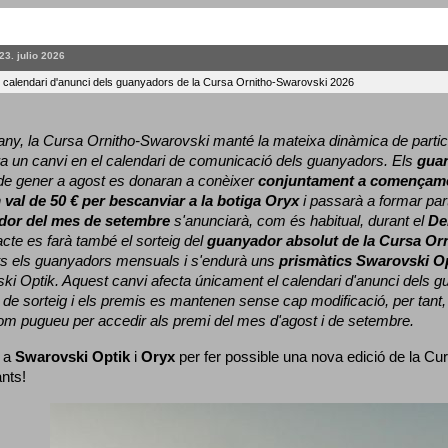
23. julio 2026
l calendari d'anunci dels guanyadors de la Cursa Ornitho-Swarovski 2026
ny, la Cursa Ornitho-Swarovski manté la mateixa dinàmica de particip
a un canvi en el calendari de comunicació dels guanyadors. 
Els 
gua
e gener a agost es donaran a conèixer 
conjuntament a començame
 
val de 50 € per bescanviar a la botiga Oryx
 i passarà a formar part
dor del mes de setembre
 s'anunciarà, com és habitual, durant el 
De
cte es farà també el sorteig del 
guanyador absolut de la Cursa Or
ts els guanyadors mensuals i s'endurà uns 
prismàtics Swarovski O
ki Optik. 
Aquest canvi afecta únicament el calendari d'anunci dels gua
de sorteig i els premis es mantenen sense cap modificació, per tant,
com pugueu per accedir als premi del mes d'agost i de setembre.
 a 
Swarovski Optik
 i 
Oryx
 per fer possible una nova edició de la Cur
ants!