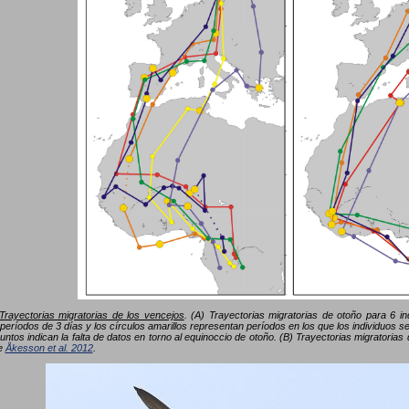
Trayectorias migratorias de los vencejos
. (A) Trayectorias migratorias de otoño para 6 i
períodos de 3 días y los círculos amarillos representan períodos en los que los individuos
untos indican la falta de datos en torno al equinoccio de otoño. (B) Trayectorias migratoria
de
Åkesson et al. 2012
.