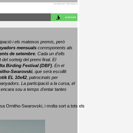
enviado por Jana Marco
avinews
ació i els mateixos premis, però 
nyadors mensuals
 corresponents als 
nts de setembre
. Cada un d'ells 
 del sorteig del premi final. 
El 
lta Birding Festival (DBF)
. En el 
nitho-Swarovski
, que serà escollit 
ptik EL 10x42
, patrocinats per 
nyadors. La participació a la cursa, el 
 encara sou a temps d'entar tantes 
sa Ornitho-Swarovski, i molta sort a tots els 