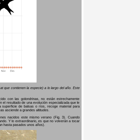
t que contienen la especie) a lo largo del año. Este
ido con las golondrinas, no están estrechamente
 el resultado de una evolución especializada que le
 superficie de balsas o ríos, recoge material para
ras asciende a grandes altitudes.
enes nacidos este mismo verano (Fig. 3). Cuando
ndo. Y lo extraordinario, es que no volverán a tocar
rán hasta pasados ​​unos años).