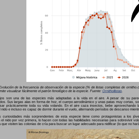
volución de la frecuencia de observación de la especie (% de listas completas de ornitho.ca
mite visualizar fácilmente el patrón fenológico de la especie. Fuente:
Ornithollistas
.
jos son una de las especies más adaptadas a la vida en el aire. A pesar de su parec
os. Sus largas alas en forma de hoz, el cuerpo aerodinámico y unas patas muy cortas, son
sar prácticamente toda su vida volando. En el aire caza insectos, bebe aprovechando la
el nido e incluso es capaz de dormir durante el vuelo, alternando períodos de descanso mient
s curiosidades más sorprendentes de esta especie tiene como protagonistas a los jóv
el nido por vez primera, lo hacen con todas las habilidades necesarias para sobrevivir vola
a que visiten las colonias de cría para buscar un lugar adecuado para nidificar (lo que no ha