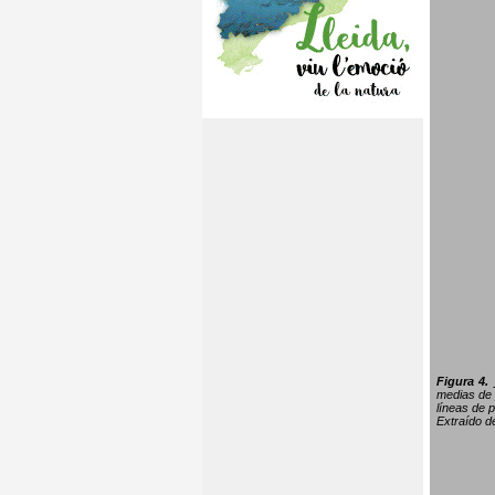
Figura 4.
medias de 
líneas de p
Extraído 