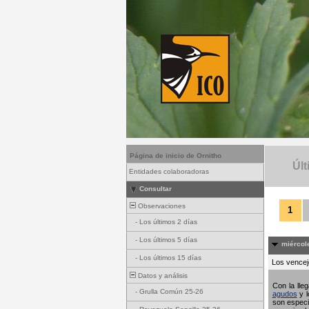
Página de inicio de Ornitho
Últ
Entidades colaboradoras
Consultar
Observaciones
1
-
Los últimos 2 días
-
Los últimos 5 días
miércole
-
Los últimos 15 días
Los vencejo
Datos y análisis
Con la lle
-
Grulla Común 25-26
agudos
y l
son especi