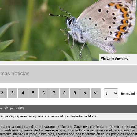
Visitante Anónimo
imas noticias
2
3
4
5
6
7
8
9
>
>|
ítem/págin
s, 29. julio 2026
s ya se preparan para partir: comienza el gran viaje hacia África
gada de la segunda mitad del verano, el cielo de Catalunya comienza a ofrecer un espe
os vertiginosos vuelos de los
vencejos
que durante toda la primavera y el verano nos han
almente intensos durante estos días, coincidiendo con la formación de las primeras concent