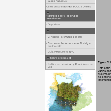
la app NaturaList
Cómo entrar datos del SOCC a Ornitho
Recursos sobre los grupos
taxonómicos
-
Orquídeas
-
El Nocmig- informació general
-
Com entrar les teves dades NocMig a
ornitho.cat?
-
Guía introductoria NFC
Sobre ornitho.cat
Figura 3.
P
-
Política de privacidad y Condiciones de
uso
Este estil
vuelos sob
próxima pr
del contin
inconfundib