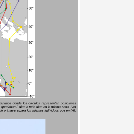
ndividuos donde los círculos representan posiciones
 se quedaban 2 días o más días en la misma zona. Las
s de primavera para los mismos individuos que en (A).