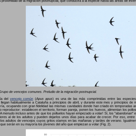
a proximidad de la migración postnupcial, que conducirá a la especie hasta las áreas de inve
rupo de vencejos comunes. Preludio de la migración postnupcial.
gía del
vencejo común
(
Apus apus
) es una de las más comprimidas entre las especies 
 llegan habitualmente a Cataluña a principios de abril, y durante este mes y principios de
ría, ocupando con gran fidelidad las mismas cavidades donde han criado en temporadas a
clo reproductor: establecen el territorio, forman pareja, ponen los huevos, alimentan los po
 ¡A menudo incluso antes de que los polluelos hayan empezado a volar! Sí, los "abandonan" e
ores al de los adultos y pueden dejarlos unos días para acabar de crecer. Por eso, entre 
los adultos de vencejos cuyos gritos oíamos en las mañanas y tardes de verano. Igualmen
 que serán en su mayoría los jóvenes del año que empiezan a volar (Fig. 2).