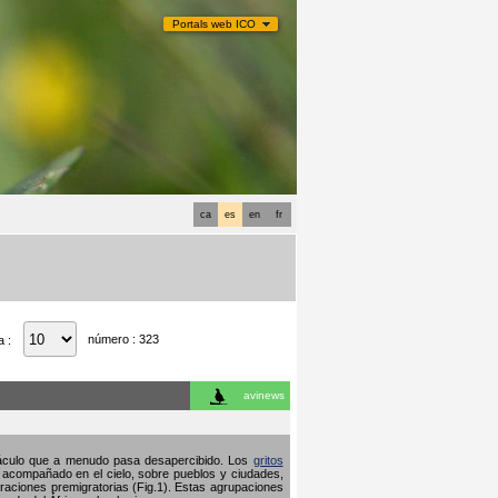
Portals web ICO
ca
es
en
fr
número : 323
a :
avinews
ctáculo que a menudo pasa desapercibido. Los
gritos
 acompañado en el cielo, sobre pueblos y ciudades,
raciones premigratorias (Fig.1). Estas agrupaciones