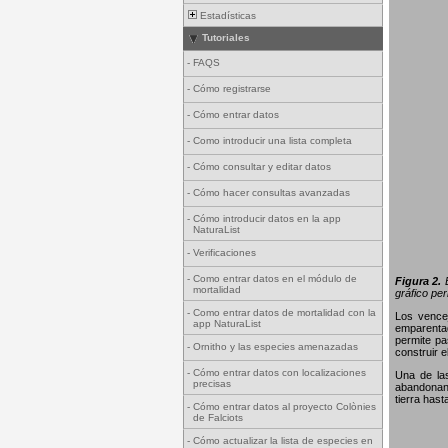
Estadísticas
Tutoriales
-
FAQS
-
Cómo registrarse
-
Cómo entrar datos
-
Como introducir una lista completa
-
Cómo consultar y editar datos
-
Cómo hacer consultas avanzadas
-
Cómo introducir datos en la app
NaturaList
-
Verificaciones
-
Como entrar datos en el módulo de
Figura 2.
E
mortalidad
gráfico per
-
Como entrar datos de mortalidad con la
Los vence
app NaturaList
emparentad
permite pa
-
Ornitho y las especies amenazadas
construir 
-
Cómo entrar datos con localizaciones
Una de la
precisas
abandonan 
tierra hast
-
Cómo entrar datos al proyecto Colònies
de Falciots
-
Cómo actualizar la lista de especies en