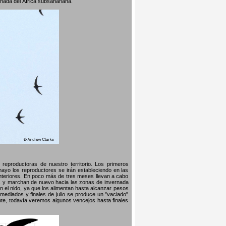
rnada del África subsahariana.
reproductoras de nuestro territorio. Los primeros
 mayo los reproductores se irán estableciendo en las
nteriores. En poco más de tres meses llevan a cabo
llos y marchan de nuevo hacia las zonas de invernada
n el nido, ya que los alimentan hasta alcanzar pesos
mediados y finales de julio se produce un "vaciado"
te, todavía veremos algunos vencejos hasta finales