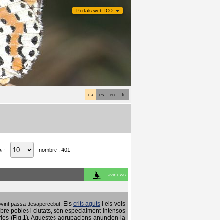
Portals web ICO
ca
es
en
fr
nombre : 401
a :
avinews
Els
crits aguts
i els vols
 sovint passa desapercebut.
obre pobles i ciutats, són especialment intensos
ries (Fig.1). Aquestes agrupacions anuncien la