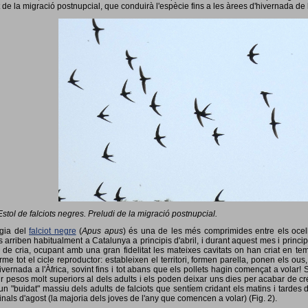
 de la migració postnupcial, que conduirà l'espècie fins a les àrees d'hivernada de 
Estol de falciots negres. Preludi de la migració postnupcial.
ogia del
falciot negre
(
Apus apus
) és una de les més comprimides entre els ocells
 arriben habitualment a Catalunya a principis d'abril, i durant aquest mes i princip
 de cria, ocupant amb una gran fidelitat les mateixes cavitats on han criat en 
rme tot el cicle reproductor: estableixen el territori, formen parella, ponen els ou
vernada a l'Àfrica, sovint fins i tot abans que els pollets hagin començat a volar! 
ir pesos molt superiors al dels adults i els poden deixar uns dies per acabar de créix
un "buidat" massiu dels adults de falciots que sentíem cridant els matins i tardes 
finals d'agost (la majoria dels joves de l'any que comencen a volar) (Fig. 2).