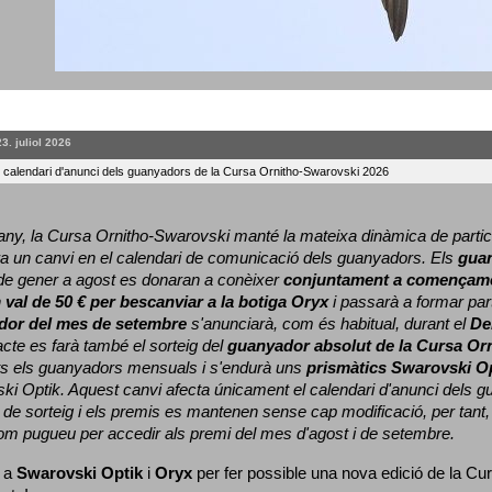
23. juliol 2026
l calendari d'anunci dels guanyadors de la Cursa Ornitho-Swarovski 2026
ny, la Cursa Ornitho-Swarovski manté la mateixa dinàmica de particip
a un canvi en el calendari de comunicació dels guanyadors. 
Els 
gua
e gener a agost es donaran a conèixer 
conjuntament a començame
 
val de 50 € per bescanviar a la botiga Oryx
 i passarà a formar part
dor del mes de setembre
 s'anunciarà, com és habitual, durant el 
De
cte es farà també el sorteig del 
guanyador absolut de la Cursa Or
ts els guanyadors mensuals i s'endurà uns 
prismàtics Swarovski O
ki Optik. 
Aquest canvi afecta únicament el calendari d'anunci dels gua
de sorteig i els premis es mantenen sense cap modificació, per tant,
com pugueu per accedir als premi del mes d'agost i de setembre.
 a 
Swarovski Optik
 i 
Oryx
 per fer possible una nova edició de la Cur