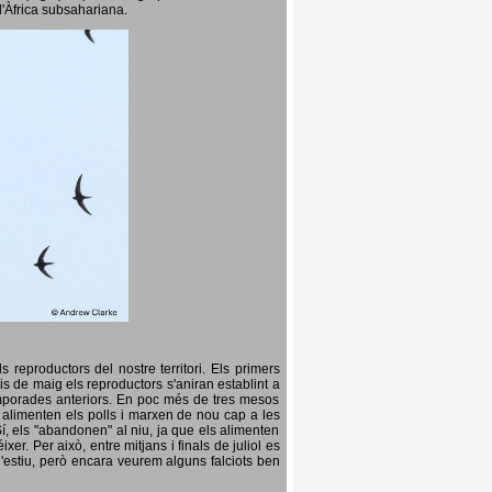
l'Àfrica subsahariana.
 reproductors del nostre territori. Els primers
is de maig els reproductors s'aniran establint a
temporades anteriors. En poc més de tres mesos
s, alimenten els polls i marxen de nou cap a les
Sí, els "abandonen" al niu, ja que els alimenten
er. Per això, entre mitjans i finals de juliol es
d'estiu, però encara veurem alguns falciots ben