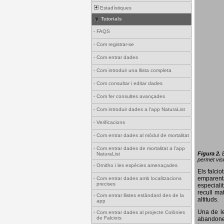
Estadístiques
Tutorials
-
FAQS
-
Com registrar-se
-
Com entrar dades
-
Com introduir una llista completa
-
Com consultar i editar dades
-
Com fer consultes avançades
-
Com introduir dades a l'app NaturaList
-
Verificacions
-
Com entrar dades al mòdul de mortalitat
-
Com entrar dades de mortalitat a l'app
Figura 2.
NaturaList
permet visu
-
Ornitho i les espècies amenaçades
Els falci
emparenta
-
Com entrar dades amb localitzacions
precises
especiali
recull ma
-
Com entrar llistes estàndard des de la
altituds.
app
Una de le
-
Com entrar dades al projecte Colònies
de Falciots
abandonen