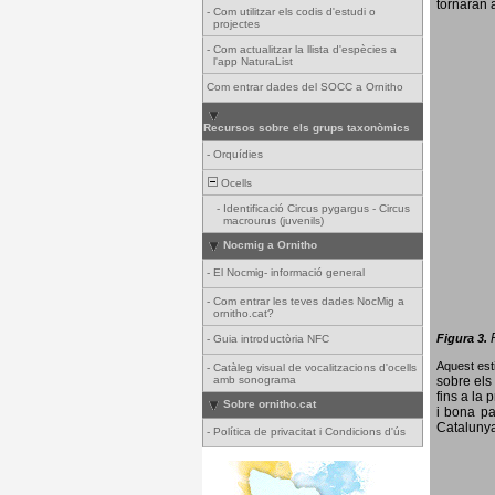
tornaran a
-
Com utilitzar els codis d'estudi o
projectes
-
Com actualitzar la llista d'espècies a
l'app NaturaList
Com entrar dades del SOCC a Ornitho
Recursos sobre els grups taxonòmics
-
Orquídies
Ocells
-
Identificació Circus pygargus - Circus
macrourus (juvenils)
Nocmig a Ornitho
-
El Nocmig- informació general
-
Com entrar les teves dades NocMig a
ornitho.cat?
Figura 3.
-
Guia introductòria NFC
Aquest esti
-
Catàleg visual de vocalitzacions d'ocells
amb sonograma
sobre els 
fins a la 
Sobre ornitho.cat
i bona pa
Catalunya
-
Política de privacitat i Condicions d'ús