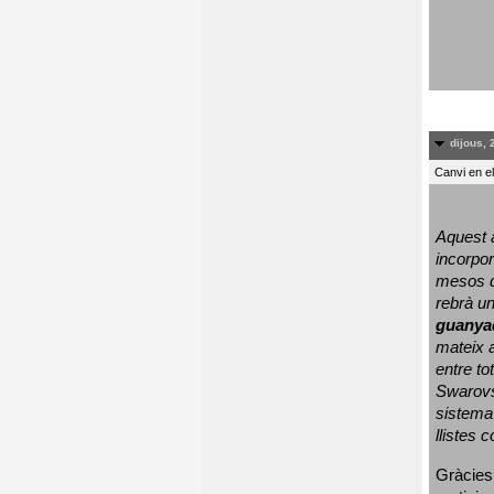
dijous, 
Canvi en e
Aquest a
incorpor
mesos d
rebrà un
guanya
mateix a
entre to
Swarovs
sistema 
llistes 
Gràcies