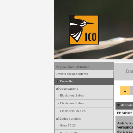
Pàgina d'inici d'Ornitho
Dar
Entitats col·laboradores
Consulta
Observacions
1
-
Els darrers 2 dies
-
Els darrers 5 dies
dimecres
-
Els darrers 15 dies
Els falciot
Dades i anàlisis
Amb l'arri
-
Grua 25-26
vertigino
durant aq