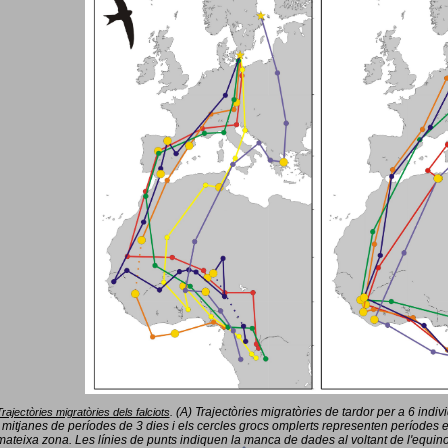
(A) Trajectòries migratòries de tardor per a 6 indi
Trajectòries migratòries dels falciots
.
 mitjanes de períodes de 3 dies i els cercles grocs omplerts representen períodes 
mateixa zona. Les línies de punts indiquen la manca de dades al voltant de l'equinoc