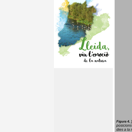
Figura 4.
posicions
dies a la 