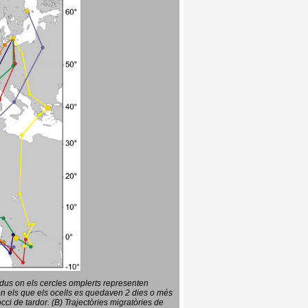
vidus on els cercles omplerts representen
en els que els ocells es quedaven 2 dies o més
ci de tardor. (B) Trajectòries migratòries de