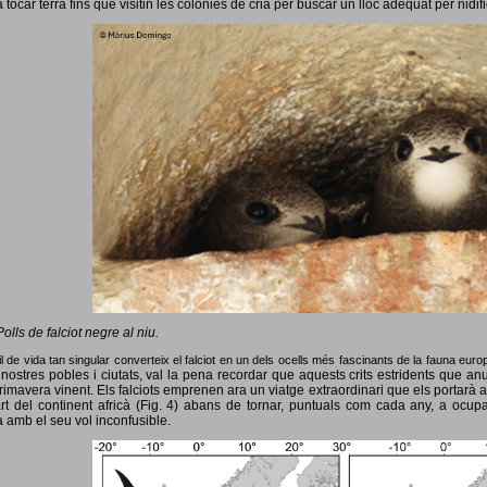
 tocar terra fins que visitin les colònies de cria per buscar un lloc adequat per nidif
Polls de falciot negre al niu.
l de vida tan singular converteix el falciot en un dels ocells més fascinants de la fauna eur
nostres pobles i ciutats, val la pena recordar que aquests crits estridents que anun
primavera vinent.
Els falciots emprenen ara un viatge extraordinari que els portarà a
rt del continent africà (Fig. 4) abans de tornar, puntuals com cada any, a ocup
 amb el seu vol inconfusible.