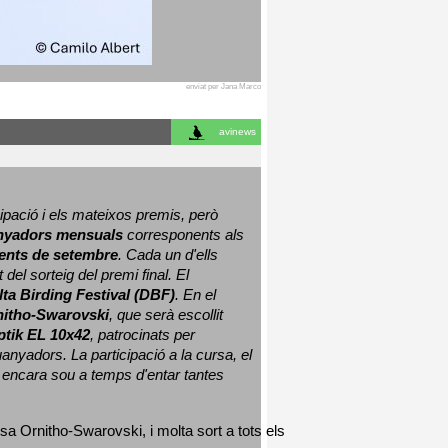
enviat per Jana Marco
avinews
ació i els mateixos premis, però 
nyadors mensuals
 corresponents als 
nts de setembre
. Cada un d'ells 
 del sorteig del premi final. 
El 
lta Birding Festival (DBF)
. En el 
nitho-Swarovski
, que serà escollit 
ptik EL 10x42
, patrocinats per 
nyadors. La participació a la cursa, el 
 encara sou a temps d'entar tantes 
sa Ornitho-Swarovski, i molta sort a tots els 