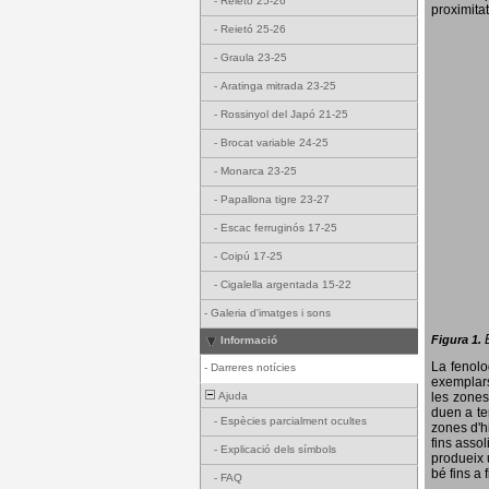
-
Reietó 25-26
proximitat
-
Reietó 25-26
-
Graula 23-25
-
Aratinga mitrada 23-25
-
Rossinyol del Japó 21-25
-
Brocat variable 24-25
-
Monarca 23-25
-
Papallona tigre 23-27
-
Escac ferruginós 17-25
-
Coipú 17-25
-
Cigalella argentada 15-22
-
Galeria d'imatges i sons
Figura 1.
Informació
La fenol
-
Darreres notícies
exemplars
Ajuda
les zones
duen a te
-
Espècies parcialment ocultes
zones d'hi
fins assol
-
Explicació dels símbols
produeix 
bé fins a 
-
FAQ