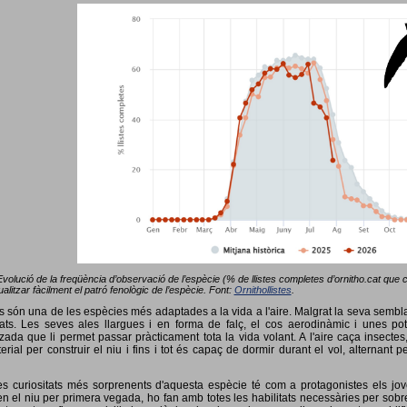
Evolució de la freqüència d’observació de l’espècie (% de llistes completes d’ornitho.cat que co
alitzar fàcilment el patró fenològic de l’espècie. Font:
Ornithollistes
.
ots són una de les espècies més adaptades a la vida a l'aire. Malgrat la seva semb
ts. Les seves ales llargues i en forma de falç, el cos aerodinàmic i unes pot
tzada que li permet passar pràcticament tota la vida volant. A l'aire caça insectes
terial per construir el niu i fins i tot és capaç de dormir durant el vol, alterna
s curiositats més sorprenents d'aquesta espècie té com a protagonistes els jov
 el niu per primera vegada, ho fan amb totes les habilitats necessàries per sobrev