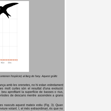
ntenen l’espècie) al llarg de l’any. Aquest gràfic
lança amb les orenetes, no hi estan estretament
es molt curtes són el resultat d'una evolució
, beu aprofitant la superfície de basses o rius,
nt períodes de descans mentre ascendeix a grans
es nascuts aquest mateix estiu (Fig. 3). Quan
iure volant. I, el més extraordinari, és que no