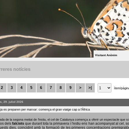
Visitant Anònim
reres notícies
2
3
4
5
6
7
8
9
>
>|
ítem/pàgin
, 29. juliol 2026
s ja es preparen per marxar: comença el gran viatge cap a l'Àfrica
bada de la segona meitat de l'estiu, el cel de Catalunya comença a oferir un espectacle que
sos dels
falciots
que durant tota la primavera i l'estiu ens han acompanyat al cel, s
uests dies, coincidint amb la formació de les primeres concentracions premigratò