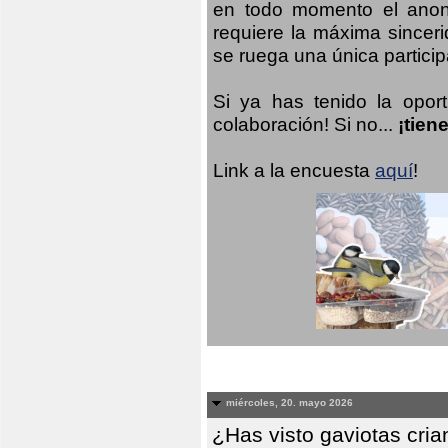
en todo momento el anoni
requiere la máxima sinceri
se ruega una única participa
Si ya has tenido la opor
colaboración! Si no...
¡tien
Link a la encuesta
aquí
!
miércoles, 20. mayo 2026
¿Has visto gaviotas cri