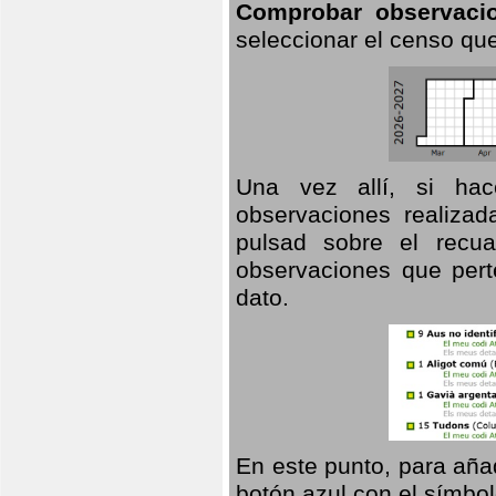
Comprobar observaci
seleccionar el censo que
Una vez allí, si hac
observaciones realizad
pulsad sobre el recua
observaciones que pert
dato.
En este punto, para aña
botón azul con el símbo