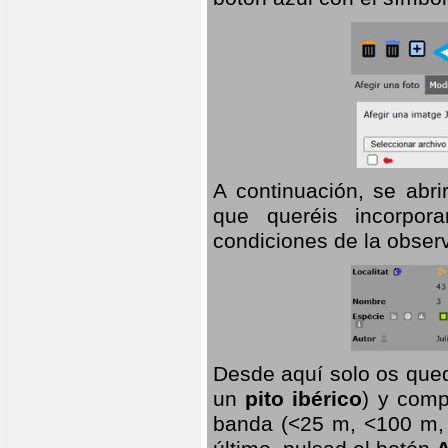
A continuación, se abr
que queréis incorpora
condiciones de la observ
Desde aquí solo os qued
un
pito ibérico
) y comp
banda (<25 m, <100 m, >