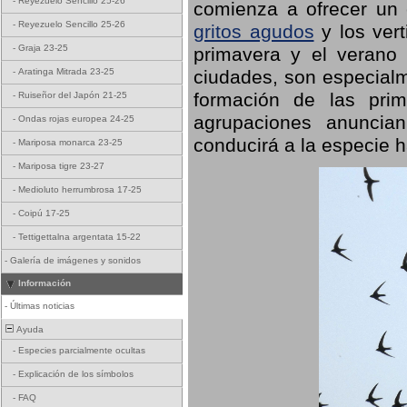
-
Reyezuelo Sencillo 25-26
comienza a ofrecer un
-
Reyezuelo Sencillo 25-26
gritos agudos
y los ver
-
Graja 23-25
primavera y el verano
ciudades, son especialm
-
Aratinga Mitrada 23-25
formación de las prime
-
Ruiseñor del Japón 21-25
agrupaciones anuncian
-
Ondas rojas europea 24-25
conducirá a la especie h
-
Mariposa monarca 23-25
-
Mariposa tigre 23-27
-
Medioluto herrumbrosa 17-25
-
Coipú 17-25
-
Tettigettalna argentata 15-22
-
Galería de imágenes y sonidos
Información
-
Últimas noticias
Ayuda
-
Especies parcialmente ocultas
-
Explicación de los símbolos
-
FAQ