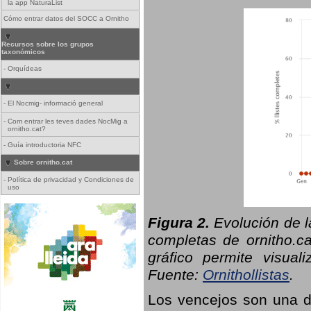
la app NaturaList
Cómo entrar datos del SOCC a Ornitho
Recursos sobre los grupos
taxonómicos
-
Orquídeas
-
El Nocmig- informació general
-
Com entrar les teves dades NocMig a
ornitho.cat?
-
Guía introductoria NFC
Sobre ornitho.cat
-
Política de privacidad y Condiciones de
uso
Figura 2.
Evolución de l
completas de ornitho.ca
gráfico permite visual
Fuente:
Ornithollistas
.
Los vencejos son una de