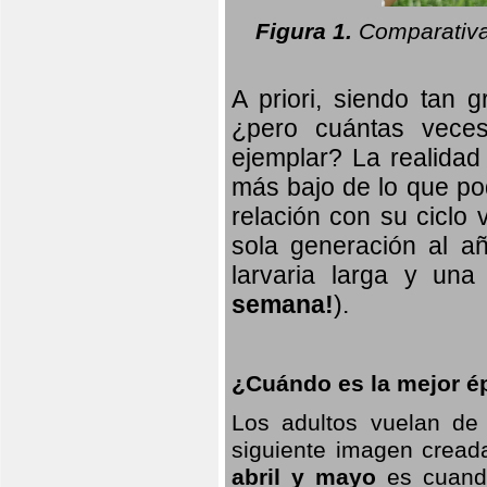
Figura 1.
Comparativa
A priori, siendo tan g
¿pero cuántas veces
ejemplar? La realidad
más bajo de lo que pod
relación con su ciclo v
sola generación al añ
larvaria larga
y una f
semana!
).
¿Cuándo es la mejor ép
Los adultos vuelan de
siguiente imagen creada
abril y mayo
es cuando