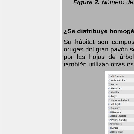
Figura 2.
Número de 
¿Se distribuye homogé
Su hábitat son campos
orugas del gran pavón s
por las hojas de árbo
también utilizan otras 