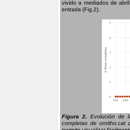
vivido a mediados de abril
entrada (Fig.2).
Figura 2.
Evolución de la
completas de ornitho.cat 
permite visualizar fácilment