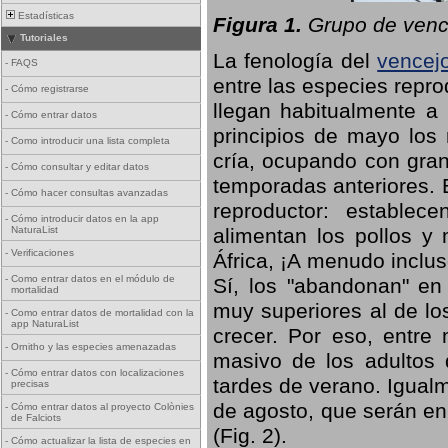
Estadísticas
Figura 1.
Grupo de vence
Tutoriales
La fenología del
vencej
-
FAQS
entre las especies repro
-
Cómo registrarse
llegan habitualmente a 
-
Cómo entrar datos
principios de mayo los 
-
Como introducir una lista completa
cría, ocupando con gran
-
Cómo consultar y editar datos
temporadas anteriores. 
-
Cómo hacer consultas avanzadas
reproductor: establece
-
Cómo introducir datos en la app
NaturaList
alimentan los pollos y
-
Verificaciones
África, ¡A menudo inclu
-
Como entrar datos en el módulo de
Sí, los "abandonan" en
mortalidad
muy superiores al de lo
-
Como entrar datos de mortalidad con la
app NaturaList
crecer. Por eso, entre 
-
Ornitho y las especies amenazadas
masivo de los adultos
-
Cómo entrar datos con localizaciones
tardes de verano. Igual
precisas
de agosto, que serán en
-
Cómo entrar datos al proyecto Colònies
de Falciots
(Fig. 2).
-
Cómo actualizar la lista de especies en