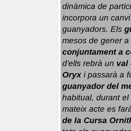
dinàmica de partici
incorpora un canvi
guanyadors. 
Els 
g
conjuntament a 
d'ells rebrà un 
val
Oryx
 i passarà a f
guanyador del m
habitual, durant el 
mateix acte es farà
de la Cursa Orni