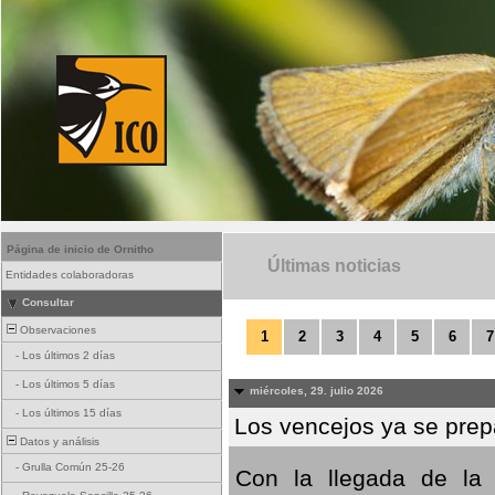
Página de inicio de Ornitho
Últimas noticias
Entidades colaboradoras
Consultar
Observaciones
1
2
3
4
5
6
7
-
Los últimos 2 días
-
Los últimos 5 días
miércoles, 29. julio 2026
-
Los últimos 15 días
Los vencejos ya se prepa
Datos y análisis
-
Grulla Común 25-26
Con la llegada de la 