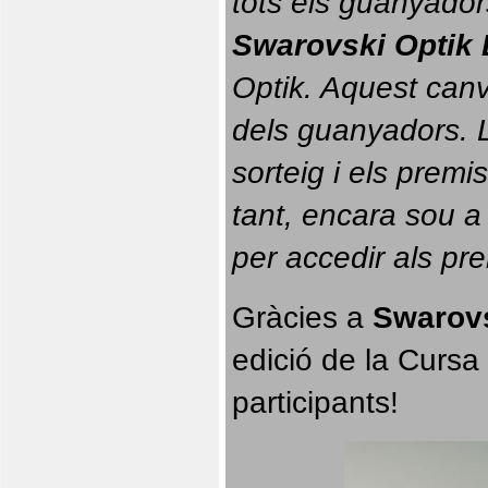
tots els guanyador
Swarovski Optik 
Optik. 
Aquest canvi
dels guanyadors. La
sorteig i els prem
tant, encara sou a
per accedir als pr
Gràcies a 
Swarovs
edició de la Cursa 
participants!