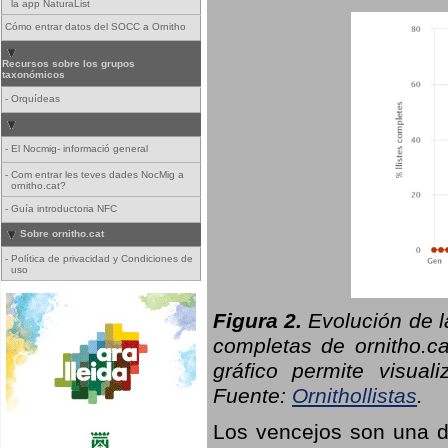
la app NaturaList
Cómo entrar datos del SOCC a Ornitho
Recursos sobre los grupos
taxonómicos
-
Orquídeas
-
El Nocmig- informació general
-
Com entrar les teves dades NocMig a
ornitho.cat?
-
Guía introductoria NFC
Sobre ornitho.cat
-
Política de privacidad y Condiciones de
uso
Figura 2.
Evolución de l
completas de ornitho.ca
gráfico permite visual
Fuente:
Ornithollistas
.
Los vencejos son una de