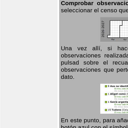
Comprobar observaci
seleccionar el censo que
Una vez allí, si hac
observaciones realizad
pulsad sobre el recua
observaciones que pert
dato.
En este punto, para aña
botón azul con el símbo