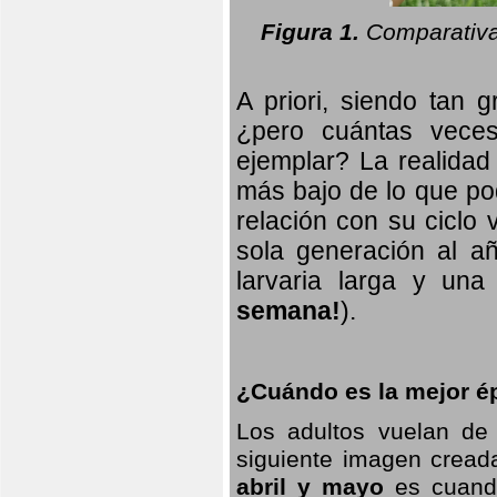
Figura 1.
Comparativa
A priori, siendo tan g
¿pero cuántas veces
ejemplar? La realidad
más bajo de lo que pod
relación con su ciclo v
sola generación al añ
larvaria larga
y una f
semana!
).
¿Cuándo es la mejor ép
Los adultos vuelan de
siguiente imagen creada
abril y mayo
es cuando