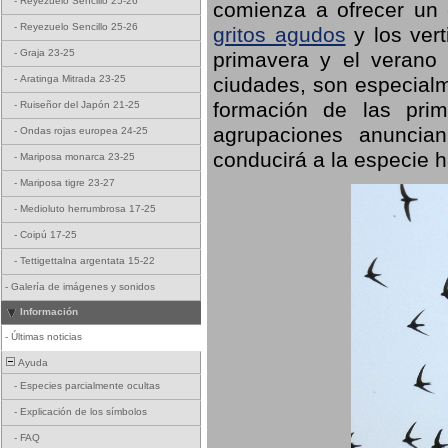
-
Reyezuelo Sencillo 25-26
comienza a ofrecer un
-
Reyezuelo Sencillo 25-26
gritos agudos
y los ver
-
Graja 23-25
primavera y el verano
ciudades, son especialm
-
Aratinga Mitrada 23-25
formación de las prime
-
Ruiseñor del Japón 21-25
agrupaciones anuncian
-
Ondas rojas europea 24-25
conducirá a la especie h
-
Mariposa monarca 23-25
-
Mariposa tigre 23-27
-
Medioluto herrumbrosa 17-25
-
Coipú 17-25
-
Tettigettalna argentata 15-22
-
Galería de imágenes y sonidos
Información
-
Últimas noticias
Ayuda
-
Especies parcialmente ocultas
-
Explicación de los símbolos
-
FAQ