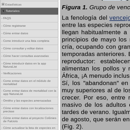
Estadísticas
Figura 1.
Grupo de vence
Tutoriales
La fenología del
vencej
-
FAQS
entre las especies repro
-
Cómo registrarse
llegan habitualmente a 
-
Cómo entrar datos
principios de mayo los 
-
Como introducir una lista completa
cría, ocupando con gran
-
Cómo consultar y editar datos
temporadas anteriores. 
-
Cómo hacer consultas avanzadas
reproductor: establece
-
Cómo introducir datos en la app
NaturaList
alimentan los pollos y
-
Verificaciones
África, ¡A menudo inclu
-
Como entrar datos en el módulo de
Sí, los "abandonan" en
mortalidad
muy superiores al de lo
-
Como entrar datos de mortalidad con la
app NaturaList
crecer. Por eso, entre 
-
Ornitho y las especies amenazadas
masivo de los adultos
-
Cómo entrar datos con localizaciones
tardes de verano. Igual
precisas
de agosto, que serán en
-
Cómo entrar datos al proyecto Colònies
de Falciots
(Fig. 2).
-
Cómo actualizar la lista de especies en