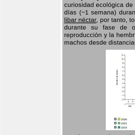
curiosidad ecológica de
días (~1 semana) duran
libar néctar
, por tanto, 
durante su fase de o
reproducción y la hembr
machos desde distancia