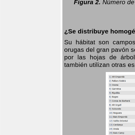
Figura 2.
Número de 
¿Se distribuye homogé
Su hábitat son campos
orugas del gran pavón s
por las hojas de árbo
también utilizan otras 