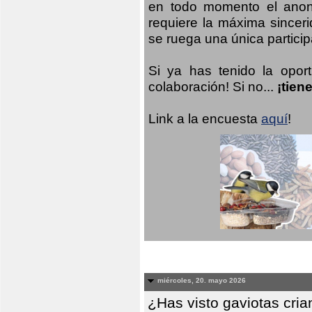
en todo momento el anoni
requiere la máxima sinceri
se ruega una única participa
Si ya has tenido la opor
colaboración! Si no...
¡tien
Link a la encuesta
aquí
!
miércoles, 20. mayo 2026
¿Has visto gaviotas cri