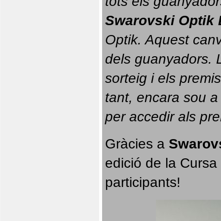
tots els guanyador
Swarovski Optik 
Optik. 
Aquest canvi
dels guanyadors. La
sorteig i els prem
tant, encara sou a
per accedir als pr
Gràcies a 
Swarovs
edició de la Cursa 
participants!