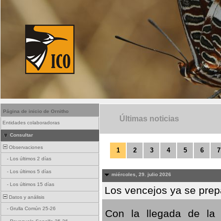
Página de inicio de Ornitho
Últimas noticias
Entidades colaboradoras
Consultar
Observaciones
1
2
3
4
5
6
7
-
Los últimos 2 días
-
Los últimos 5 días
miércoles, 29. julio 2026
-
Los últimos 15 días
Los vencejos ya se prepa
Datos y análisis
-
Grulla Común 25-26
Con la llegada de la 