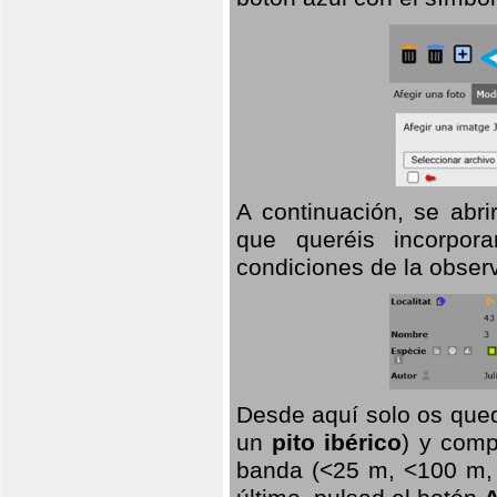
A continuación, se abr
que queréis incorpora
condiciones de la observ
Desde aquí solo os qued
un
pito ibérico
) y comp
banda (<25 m, <100 m, >