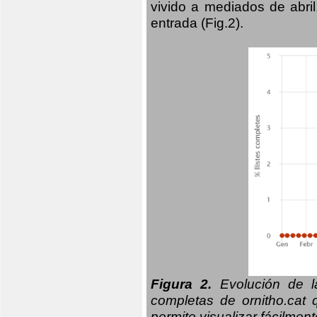
vivido a mediados de abril
entrada (Fig.2).
Figura 2.
Evolución de la
completas de ornitho.cat 
permite visualizar fácilment