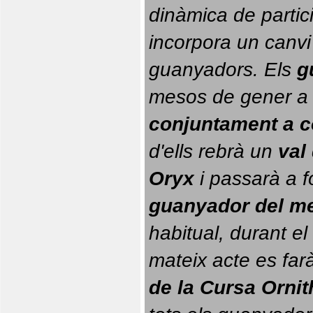
dinàmica de partici
incorpora un canvi
guanyadors. 
Els 
g
conjuntament a 
d'ells rebrà un 
val
Oryx
 i passarà a f
guanyador del m
habitual, durant el 
mateix acte es farà
de la Cursa Orni