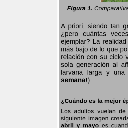
Figura 1.
Comparativa
A priori, siendo tan g
¿pero cuántas veces
ejemplar? La realidad
más bajo de lo que pod
relación con su ciclo v
sola generación al añ
larvaria larga
y una f
semana!
).
¿Cuándo es la mejor ép
Los adultos vuelan de
siguiente imagen creada
abril y mayo
es cuando