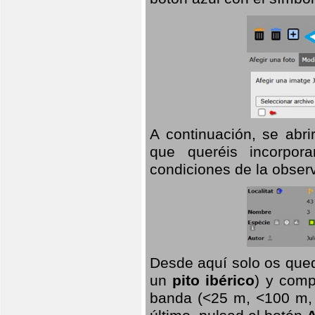
A continuación, se abr
que queréis incorpora
condiciones de la observ
Desde aquí solo os qued
un
pito ibérico
) y comp
banda (<25 m, <100 m, >