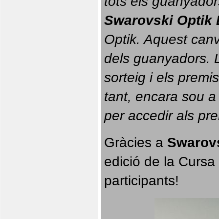
tots els guanyador
Swarovski Optik 
Optik. 
Aquest canvi
dels guanyadors. La
sorteig i els prem
tant, encara sou a
per accedir als pr
Gràcies a 
Swarovs
edició de la Cursa 
participants!