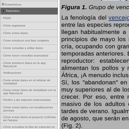
Estadísticas
Figura 1.
Grupo de vence
Tutoriales
La fenología del
vencej
-
FAQS
entre las especies repro
-
Cómo registrarse
llegan habitualmente a 
-
Cómo entrar datos
principios de mayo los 
-
Como introducir una lista completa
cría, ocupando con gran
-
Cómo consultar y editar datos
temporadas anteriores. 
-
Cómo hacer consultas avanzadas
reproductor: establece
-
Cómo introducir datos en la app
NaturaList
alimentan los pollos y
-
Verificaciones
África, ¡A menudo inclu
-
Como entrar datos en el módulo de
Sí, los "abandonan" en
mortalidad
muy superiores al de lo
-
Como entrar datos de mortalidad con la
app NaturaList
crecer. Por eso, entre 
-
Ornitho y las especies amenazadas
masivo de los adultos
-
Cómo entrar datos con localizaciones
tardes de verano. Igual
precisas
de agosto, que serán en
-
Cómo entrar datos al proyecto Colònies
de Falciots
(Fig. 2).
-
Cómo actualizar la lista de especies en