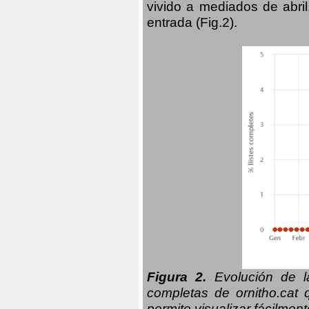
vivido a mediados de abril
entrada (Fig.2).
Figura 2.
Evolución de la
completas de ornitho.cat 
permite visualizar fácilment