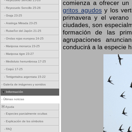
-
Reyezuelo Sencillo 25-26
comienza a ofrecer un
-
Reyezuelo Sencillo 25-26
gritos agudos
y los ver
-
Graja 23-25
primavera y el verano
ciudades, son especialm
-
Aratinga Mitrada 23-25
formación de las prime
-
Ruiseñor del Japón 21-25
agrupaciones anuncian
-
Ondas rojas europea 24-25
conducirá a la especie h
-
Mariposa monarca 23-25
-
Mariposa tigre 23-27
-
Medioluto herrumbrosa 17-25
-
Coipú 17-25
-
Tettigettalna argentata 15-22
-
Galería de imágenes y sonidos
Información
-
Últimas noticias
Ayuda
-
Especies parcialmente ocultas
-
Explicación de los símbolos
-
FAQ