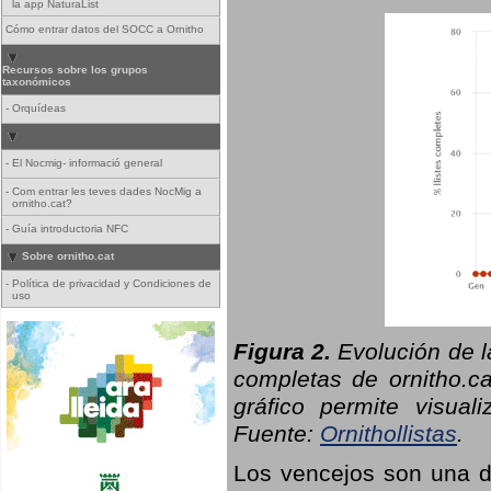
la app NaturaList
Cómo entrar datos del SOCC a Ornitho
Recursos sobre los grupos
taxonómicos
-
Orquídeas
-
El Nocmig- informació general
-
Com entrar les teves dades NocMig a
ornitho.cat?
-
Guía introductoria NFC
Sobre ornitho.cat
-
Política de privacidad y Condiciones de
uso
Figura 2.
Evolución de l
completas de ornitho.ca
gráfico permite visual
Fuente:
Ornithollistas
.
Los vencejos son una de