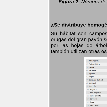
Figura 2.
Número de 
¿Se distribuye homogé
Su hábitat son campos
orugas del gran pavón s
por las hojas de árbo
también utilizan otras 