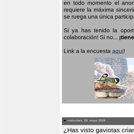
en todo momento el anoni
requiere la máxima sinceri
se ruega una única participa
Si ya has tenido la opor
colaboración! Si no...
¡tien
Link a la encuesta
aquí
!
miércoles, 20. mayo 2026
¿Has visto gaviotas cri