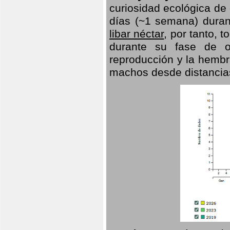
curiosidad ecológica de
días (~1 semana) duran
libar néctar
, por tanto, 
durante su fase de o
reproducción y la hembr
machos desde distancia