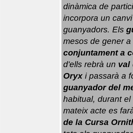
dinàmica de partici
incorpora un canvi
guanyadors. 
Els 
g
conjuntament a 
d'ells rebrà un 
val
Oryx
 i passarà a f
guanyador del m
habitual, durant el 
mateix acte es farà
de la Cursa Orni