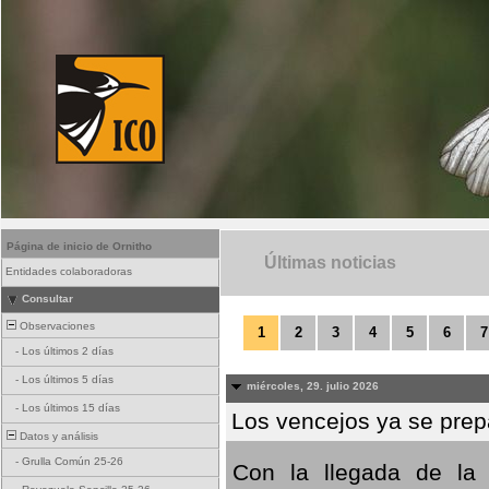
Página de inicio de Ornitho
Últimas noticias
Entidades colaboradoras
Consultar
Observaciones
1
2
3
4
5
6
7
-
Los últimos 2 días
-
Los últimos 5 días
miércoles, 29. julio 2026
-
Los últimos 15 días
Los vencejos ya se prepa
Datos y análisis
-
Grulla Común 25-26
Con la llegada de la 