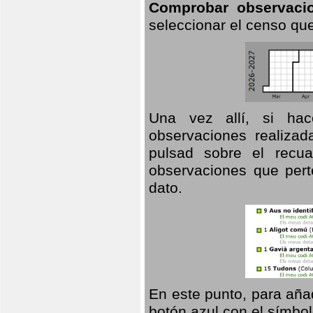
Comprobar observaci
seleccionar el censo que
Una vez allí, si hac
observaciones realizad
pulsad sobre el recua
observaciones que pert
dato.
En este punto, para aña
botón azul con el símbo