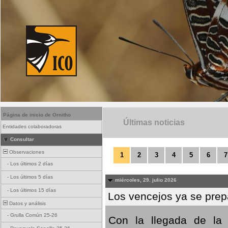
Página de inicio de Ornitho
Últimas noticias
Entidades colaboradoras
Consultar
Observaciones
1
2
3
4
5
6
7
-
Los últimos 2 días
-
Los últimos 5 días
miércoles, 29. julio 2026
-
Los últimos 15 días
Los vencejos ya se prepa
Datos y análisis
-
Grulla Común 25-26
Con la llegada de la 