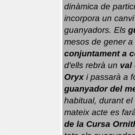
dinàmica de partici
incorpora un canvi
guanyadors. 
Els 
g
conjuntament a 
d'ells rebrà un 
val
Oryx
 i passarà a f
guanyador del m
habitual, durant el 
mateix acte es farà
de la Cursa Orni