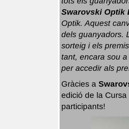
tots els guanyador
Swarovski Optik 
Optik. 
Aquest canvi
dels guanyadors. La
sorteig i els prem
tant, encara sou a
per accedir als pr
Gràcies a 
Swarovs
edició de la Cursa 
participants!