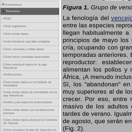
Estadísticas
Figura 1.
Grupo de vence
Tutoriales
La fenología del
vencej
-
FAQS
entre las especies repro
-
Cómo registrarse
llegan habitualmente a 
-
Cómo entrar datos
principios de mayo los 
-
Como introducir una lista completa
cría, ocupando con gran
-
Cómo consultar y editar datos
temporadas anteriores. 
-
Cómo hacer consultas avanzadas
reproductor: establece
-
Cómo introducir datos en la app
NaturaList
alimentan los pollos y
-
Verificaciones
África, ¡A menudo inclu
-
Como entrar datos en el módulo de
Sí, los "abandonan" en
mortalidad
muy superiores al de lo
-
Como entrar datos de mortalidad con la
app NaturaList
crecer. Por eso, entre 
-
Ornitho y las especies amenazadas
masivo de los adultos
-
Cómo entrar datos con localizaciones
tardes de verano. Igual
precisas
de agosto, que serán en
-
Cómo entrar datos al proyecto Colònies
de Falciots
(Fig. 2).
-
Cómo actualizar la lista de especies en