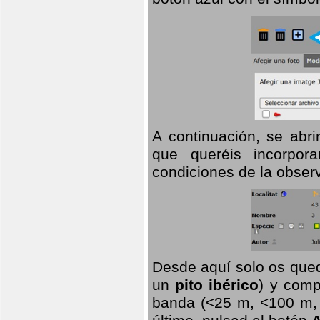
A continuación, se abr
que queréis incorpora
condiciones de la observ
Desde aquí solo os qued
un
pito ibérico
) y comp
banda (<25 m, <100 m, >