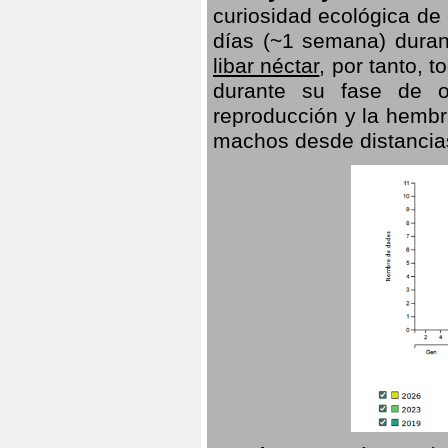
curiosidad ecológica de
días (~1 semana) duran
libar néctar
, por tanto, 
durante su fase de o
reproducción y la hembr
machos desde distancia