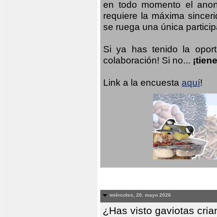
en todo momento el anoni
requiere la máxima sinceri
se ruega una única participa
Si ya has tenido la opor
colaboración! Si no...
¡tien
Link a la encuesta
aquí
!
miércoles, 20. mayo 2026
¿Has visto gaviotas cri