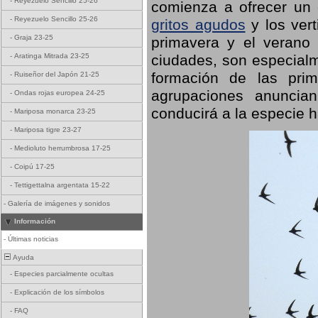
-
Reyezuelo Sencillo 25-26
comienza a ofrecer un
-
Reyezuelo Sencillo 25-26
gritos agudos
y los ver
-
Graja 23-25
primavera y el verano
ciudades, son especialm
-
Aratinga Mitrada 23-25
formación de las prime
-
Ruiseñor del Japón 21-25
agrupaciones anuncian
-
Ondas rojas europea 24-25
conducirá a la especie h
-
Mariposa monarca 23-25
-
Mariposa tigre 23-27
-
Medioluto herrumbrosa 17-25
-
Coipú 17-25
-
Tettigettalna argentata 15-22
-
Galería de imágenes y sonidos
Información
-
Últimas noticias
Ayuda
-
Especies parcialmente ocultas
-
Explicación de los símbolos
-
FAQ