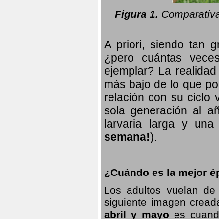
Figura 1.
Comparativa
A priori, siendo tan g
¿pero cuántas veces
ejemplar? La realidad
más bajo de lo que pod
relación con su ciclo v
sola generación al añ
larvaria larga
y una f
semana!
).
¿Cuándo es la mejor ép
Los adultos vuelan de
siguiente imagen creada
abril y mayo
es cuando