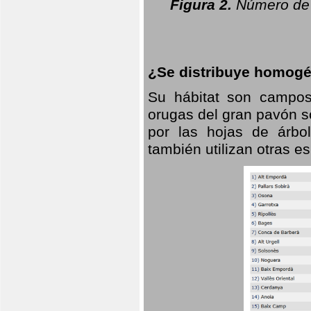
Figura 2.
Número de 
¿Se distribuye homogé
Su hábitat son campos
orugas del gran pavón s
por las hojas de árbo
también utilizan otras 