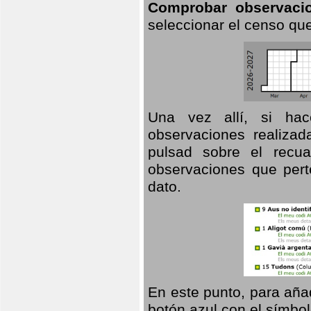
Comprobar observaci
seleccionar el censo que
Una vez allí, si hac
observaciones realizad
pulsad sobre el recua
observaciones que pert
dato.
En este punto, para aña
botón azul con el símbo