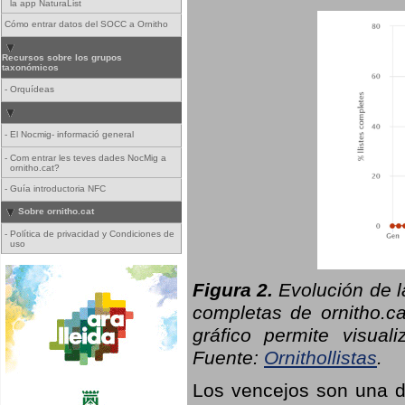
la app NaturaList
Cómo entrar datos del SOCC a Ornitho
Recursos sobre los grupos
taxonómicos
-
Orquídeas
-
El Nocmig- informació general
-
Com entrar les teves dades NocMig a
ornitho.cat?
-
Guía introductoria NFC
Sobre ornitho.cat
-
Política de privacidad y Condiciones de
uso
Figura 2.
Evolución de l
completas de ornitho.ca
gráfico permite visual
Fuente:
Ornithollistas
.
Los vencejos son una de