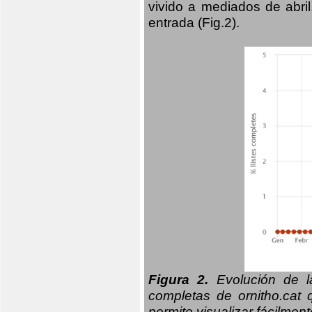
vivido a mediados de abril
entrada (Fig.2).
Figura 2.
Evolución de la
completas de ornitho.cat 
permite visualizar fácilment