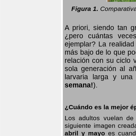
Figura 1.
Comparativa
A priori, siendo tan g
¿pero cuántas veces
ejemplar? La realidad
más bajo de lo que pod
relación con su ciclo v
sola generación al añ
larvaria larga
y una f
semana!
).
¿Cuándo es la mejor ép
Los adultos vuelan de
siguiente imagen creada
abril y mayo
es cuando