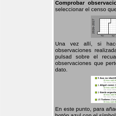
Comprobar observaci
seleccionar el censo que
Una vez allí, si hac
observaciones realizad
pulsad sobre el recua
observaciones que pert
dato.
En este punto, para aña
botón azul con el símbo