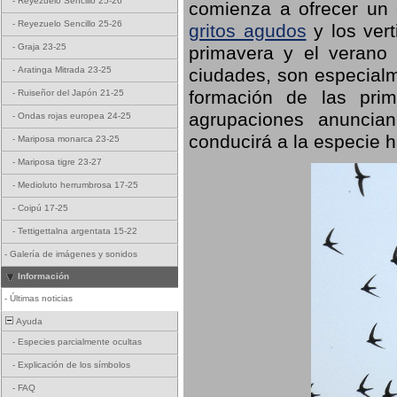
-
Reyezuelo Sencillo 25-26
comienza a ofrecer un
-
Reyezuelo Sencillo 25-26
gritos agudos
y los ver
-
Graja 23-25
primavera y el verano
ciudades, son especialm
-
Aratinga Mitrada 23-25
formación de las prime
-
Ruiseñor del Japón 21-25
agrupaciones anuncian
-
Ondas rojas europea 24-25
conducirá a la especie h
-
Mariposa monarca 23-25
-
Mariposa tigre 23-27
-
Medioluto herrumbrosa 17-25
-
Coipú 17-25
-
Tettigettalna argentata 15-22
-
Galería de imágenes y sonidos
Información
-
Últimas noticias
Ayuda
-
Especies parcialmente ocultas
-
Explicación de los símbolos
-
FAQ