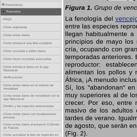
Estadísticas
Figura 1.
Grupo de vence
Tutoriales
La fenología del
vencej
-
FAQS
entre las especies repro
-
Cómo registrarse
llegan habitualmente a 
-
Cómo entrar datos
principios de mayo los 
-
Como introducir una lista completa
cría, ocupando con gran
-
Cómo consultar y editar datos
temporadas anteriores. 
-
Cómo hacer consultas avanzadas
reproductor: establece
-
Cómo introducir datos en la app
NaturaList
alimentan los pollos y
-
Verificaciones
África, ¡A menudo inclu
-
Como entrar datos en el módulo de
Sí, los "abandonan" en
mortalidad
muy superiores al de lo
-
Como entrar datos de mortalidad con la
app NaturaList
crecer. Por eso, entre 
-
Ornitho y las especies amenazadas
masivo de los adultos
-
Cómo entrar datos con localizaciones
tardes de verano. Igual
precisas
de agosto, que serán en
-
Cómo entrar datos al proyecto Colònies
de Falciots
(Fig. 2).
-
Cómo actualizar la lista de especies en