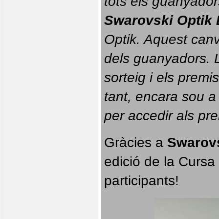
tots els guanyador
Swarovski Optik 
Optik. 
Aquest canvi
dels guanyadors. La
sorteig i els prem
tant, encara sou a
per accedir als pr
Gràcies a 
Swarovs
edició de la Cursa 
participants!