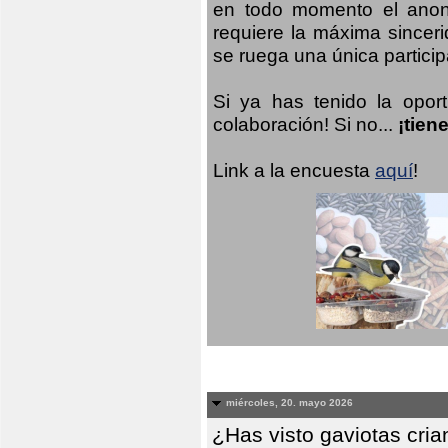
en todo momento el anoni
requiere la máxima sinceri
se ruega una única participa
Si ya has tenido la opor
colaboración! Si no...
¡tien
Link a la encuesta
aquí
!
miércoles, 20. mayo 2026
¿Has visto gaviotas cri