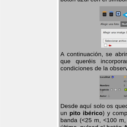
A continuación, se abr
que queréis incorpora
condiciones de la observ
Desde aquí solo os qued
un
pito ibérico
) y comp
banda (<25 m, <100 m, >