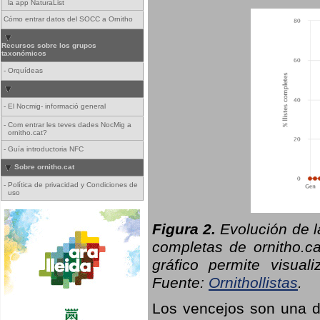
la app NaturaList
Cómo entrar datos del SOCC a Ornitho
Recursos sobre los grupos
taxonómicos
-
Orquídeas
-
El Nocmig- informació general
-
Com entrar les teves dades NocMig a
ornitho.cat?
-
Guía introductoria NFC
Sobre ornitho.cat
-
Política de privacidad y Condiciones de
uso
Figura 2.
Evolución de l
completas de ornitho.ca
gráfico permite visual
Fuente:
Ornithollistas
.
Los vencejos son una de