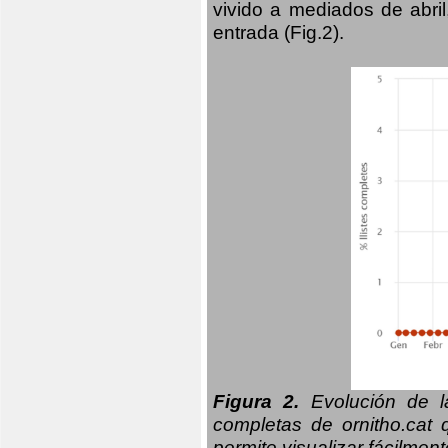
vivido a mediados de abril
entrada (Fig.2).
Figura 2.
Evolución de la
completas de ornitho.cat 
permite visualizar fácilment