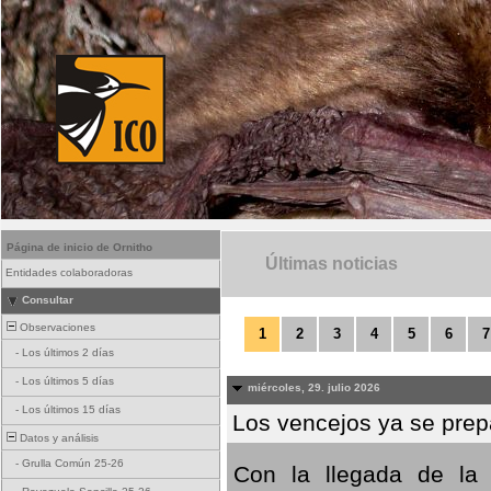
Página de inicio de Ornitho
Últimas noticias
Entidades colaboradoras
Consultar
Observaciones
1
2
3
4
5
6
7
-
Los últimos 2 días
-
Los últimos 5 días
miércoles, 29. julio 2026
-
Los últimos 15 días
Los vencejos ya se prepa
Datos y análisis
-
Grulla Común 25-26
Con la llegada de la 