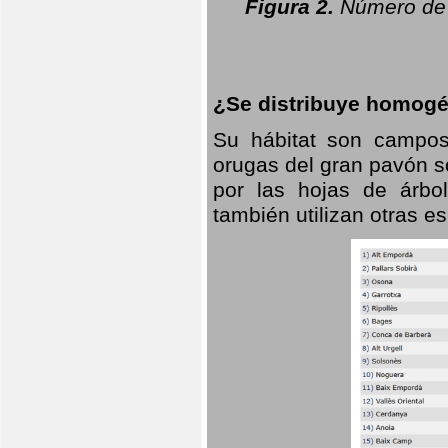
Figura 2.
Número de 
¿Se distribuye homogé
Su hábitat son campos
orugas del gran pavón s
por las hojas de árbo
también utilizan otras 