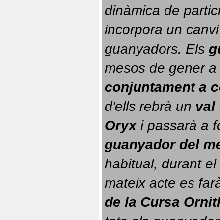
dinàmica de partici
incorpora un canvi
guanyadors. 
Els 
g
conjuntament a 
d'ells rebrà un 
val
Oryx
 i passarà a f
guanyador del m
habitual, durant el 
mateix acte es farà
de la Cursa Orni