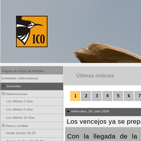
Página de inicio de Ornitho
Últimas noticias
Entidades colaboradoras
Consultar
Observaciones
1
2
3
4
5
6
7
-
Los últimos 2 días
-
Los últimos 5 días
miércoles, 29. julio 2026
-
Los últimos 15 días
Los vencejos ya se prepa
Datos y análisis
-
Grulla Común 25-26
Con la llegada de la 