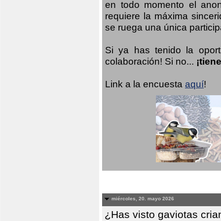
en todo momento el anoni
requiere la máxima sinceri
se ruega una única participa
Si ya has tenido la opor
colaboración! Si no...
¡tien
Link a la encuesta
aquí
!
miércoles, 20. mayo 2026
¿Has visto gaviotas cri