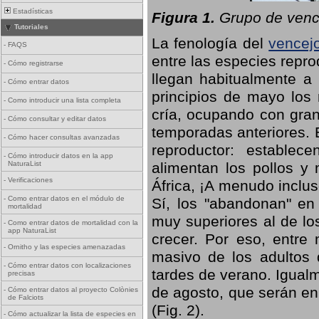
Estadísticas
Figura 1.
Grupo de vence
Tutoriales
La fenología del
vencej
-
FAQS
entre las especies repro
-
Cómo registrarse
llegan habitualmente a 
-
Cómo entrar datos
principios de mayo los 
-
Como introducir una lista completa
cría, ocupando con gran
-
Cómo consultar y editar datos
temporadas anteriores. 
-
Cómo hacer consultas avanzadas
reproductor: establece
-
Cómo introducir datos en la app
NaturaList
alimentan los pollos y
-
Verificaciones
África, ¡A menudo inclu
-
Como entrar datos en el módulo de
Sí, los "abandonan" en
mortalidad
muy superiores al de lo
-
Como entrar datos de mortalidad con la
app NaturaList
crecer. Por eso, entre 
-
Ornitho y las especies amenazadas
masivo de los adultos
-
Cómo entrar datos con localizaciones
tardes de verano. Igual
precisas
de agosto, que serán en
-
Cómo entrar datos al proyecto Colònies
de Falciots
(Fig. 2).
-
Cómo actualizar la lista de especies en