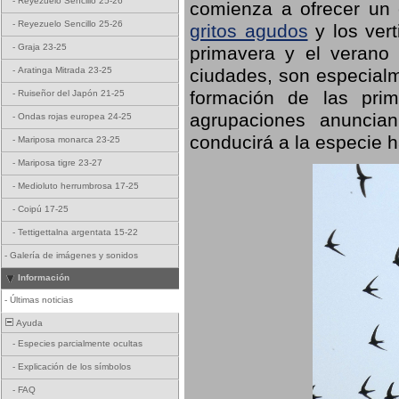
-
Reyezuelo Sencillo 25-26
comienza a ofrecer un
-
Reyezuelo Sencillo 25-26
gritos agudos
y los ver
-
Graja 23-25
primavera y el verano
ciudades, son especialm
-
Aratinga Mitrada 23-25
formación de las prime
-
Ruiseñor del Japón 21-25
agrupaciones anuncian
-
Ondas rojas europea 24-25
conducirá a la especie h
-
Mariposa monarca 23-25
-
Mariposa tigre 23-27
-
Medioluto herrumbrosa 17-25
-
Coipú 17-25
-
Tettigettalna argentata 15-22
-
Galería de imágenes y sonidos
Información
-
Últimas noticias
Ayuda
-
Especies parcialmente ocultas
-
Explicación de los símbolos
-
FAQ