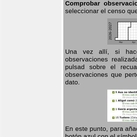
Comprobar observaci
seleccionar el censo que
Una vez allí, si hac
observaciones realizad
pulsad sobre el recua
observaciones que pert
dato.
En este punto, para aña
botón azul con el símbo