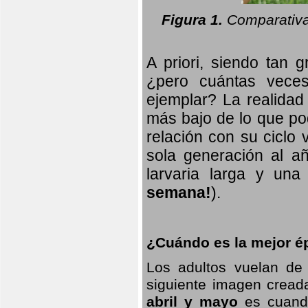
Figura 1.
Comparativa
A priori, siendo tan g
¿pero cuántas veces
ejemplar? La realidad
más bajo de lo que pod
relación con su ciclo v
sola generación al añ
larvaria larga
y una f
semana!
).
¿Cuándo es la mejor ép
Los adultos vuelan de
siguiente imagen creada
abril y mayo
es cuando