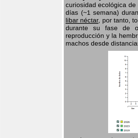
curiosidad ecológica de
días (~1 semana) duran
libar néctar
, por tanto, 
durante su fase de o
reproducción y la hembr
machos desde distancia