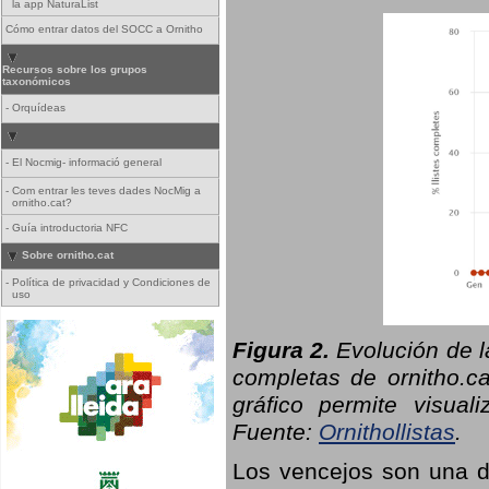
la app NaturaList
Cómo entrar datos del SOCC a Ornitho
Recursos sobre los grupos
taxonómicos
-
Orquídeas
-
El Nocmig- informació general
-
Com entrar les teves dades NocMig a
ornitho.cat?
-
Guía introductoria NFC
Sobre ornitho.cat
-
Política de privacidad y Condiciones de
uso
Figura 2.
Evolución de l
completas de ornitho.ca
gráfico permite visual
Fuente:
Ornithollistas
.
Los vencejos son una de