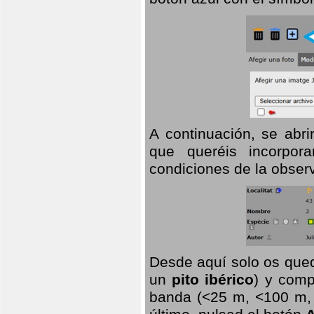
A continuación, se abr
que queréis incorpora
condiciones de la observ
Desde aquí solo os qued
un
pito ibérico
) y comp
banda (<25 m, <100 m, >