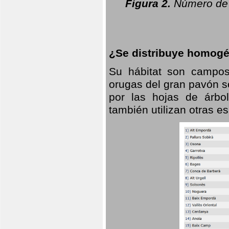
Figura 2.
Número de 
¿Se distribuye homogé
Su hábitat son campos
orugas del gran pavón s
por las hojas de árbo
también utilizan otras 