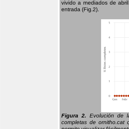
vivido a mediados de abril
entrada (Fig.2).
Figura 2.
Evolución de la
completas de ornitho.cat 
permite visualizar fácilment