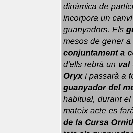
dinàmica de partici
incorpora un canvi
guanyadors. 
Els 
g
conjuntament a 
d'ells rebrà un 
val
Oryx
 i passarà a f
guanyador del m
habitual, durant el 
mateix acte es farà
de la Cursa Orni