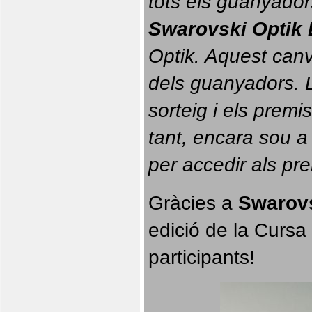
tots els guanyador
Swarovski Optik 
Optik. 
Aquest canvi
dels guanyadors. La
sorteig i els prem
tant, encara sou a
per accedir als pr
Gràcies a 
Swarovs
edició de la Cursa 
participants!