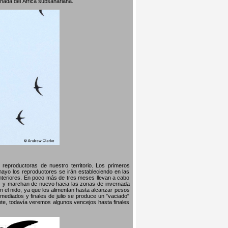
rnada del África subsahariana.
reproductoras de nuestro territorio. Los primeros
 mayo los reproductores se irán estableciendo en las
nteriores. En poco más de tres meses llevan a cabo
llos y marchan de nuevo hacia las zonas de invernada
n el nido, ya que los alimentan hasta alcanzar pesos
mediados y finales de julio se produce un "vaciado"
te, todavía veremos algunos vencejos hasta finales