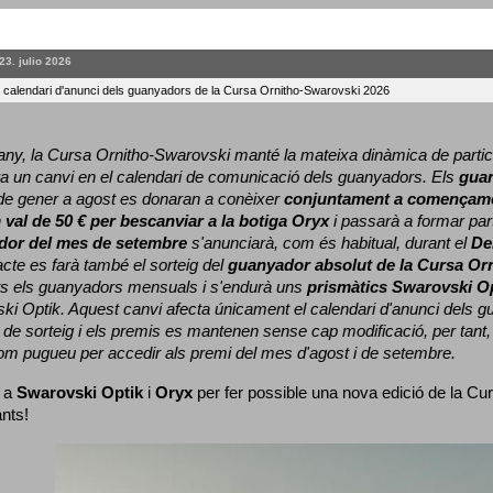
23. julio 2026
l calendari d'anunci dels guanyadors de la Cursa Ornitho-Swarovski 2026
ny, la Cursa Ornitho-Swarovski manté la mateixa dinàmica de particip
a un canvi en el calendari de comunicació dels guanyadors. 
Els 
gua
e gener a agost es donaran a conèixer 
conjuntament a començame
 
val de 50 € per bescanviar a la botiga Oryx
 i passarà a formar part
dor del mes de setembre
 s'anunciarà, com és habitual, durant el 
De
cte es farà també el sorteig del 
guanyador absolut de la Cursa Or
ts els guanyadors mensuals i s'endurà uns 
prismàtics Swarovski O
ki Optik. 
Aquest canvi afecta únicament el calendari d'anunci dels gua
de sorteig i els premis es mantenen sense cap modificació, per tant,
com pugueu per accedir als premi del mes d'agost i de setembre.
 a 
Swarovski Optik
 i 
Oryx
 per fer possible una nova edició de la Cur
ants!