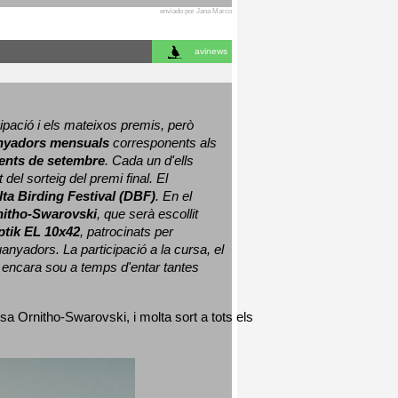
enviado por Jana Marco
avinews
ació i els mateixos premis, però 
nyadors mensuals
 corresponents als 
nts de setembre
. Cada un d'ells 
 del sorteig del premi final. 
El 
lta Birding Festival (DBF)
. En el 
nitho-Swarovski
, que serà escollit 
ptik EL 10x42
, patrocinats per 
nyadors. La participació a la cursa, el 
 encara sou a temps d'entar tantes 
sa Ornitho-Swarovski, i molta sort a tots els 