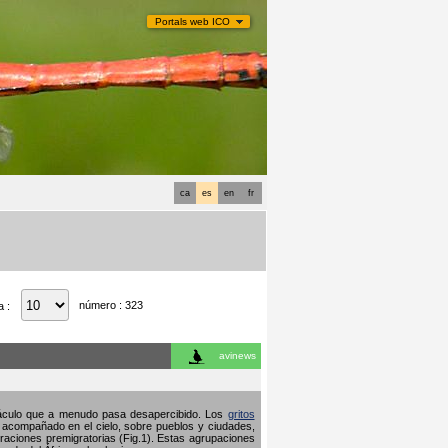
Portals web ICO
ca
es
en
fr
número : 323
a :
avinews
ctáculo que a menudo pasa desapercibido. Los
gritos
 acompañado en el cielo, sobre pueblos y ciudades,
raciones premigratorias (Fig.1). Estas agrupaciones