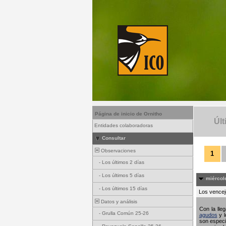
Página de inicio de Ornitho
Últ
Entidades colaboradoras
Consultar
Observaciones
1
-
Los últimos 2 días
-
Los últimos 5 días
miércole
-
Los últimos 15 días
Los vencejo
Datos y análisis
Con la lle
-
Grulla Común 25-26
agudos
y l
son especi