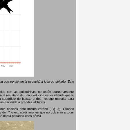
t que contienen la especie) a lo largo del año. Este
ido con las golondrinas, no están estrechamente
 el resultado de una evolución especializada que le
 superficie de balsas o ríos, recoge material para
ras asciende a grandes altitudes.
enes nacidos este mismo verano (Fig. 3). Cuando
ndo. Y lo extraordinario, es que no volverán a tocar
rán hasta pasados ​​unos años).