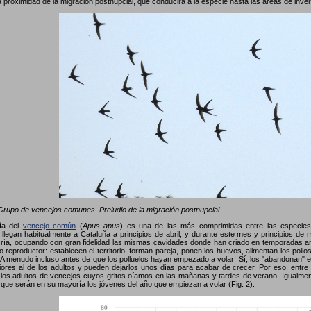
a proximidad de la migración postnupcial, que conducirá a la especie hasta las áreas de inve
rupo de vencejos comunes. Preludio de la migración postnupcial.
gía del
vencejo común
(
Apus apus
) es una de las más comprimidas entre las especies 
 llegan habitualmente a Cataluña a principios de abril, y durante este mes y principios de
ría, ocupando con gran fidelidad las mismas cavidades donde han criado en temporadas a
clo reproductor: establecen el territorio, forman pareja, ponen los huevos, alimentan los po
 ¡A menudo incluso antes de que los polluelos hayan empezado a volar! Sí, los "abandonan" e
ores al de los adultos y pueden dejarlos unos días para acabar de crecer. Por eso, entre 
los adultos de vencejos cuyos gritos oíamos en las mañanas y tardes de verano. Igualmen
 que serán en su mayoría los jóvenes del año que empiezan a volar (Fig. 2).