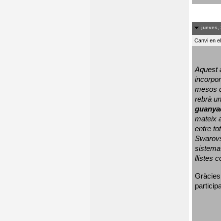
jueves, 
Canvi en e
Aquest a
incorpor
mesos d
rebrà un
guanya
mateix a
entre to
Swarovs
sistema 
llistes 
Gràcies
particip