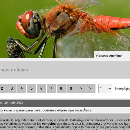
Visitante Anónimo
imas noticias
2
3
4
5
6
7
8
9
>
>|
ítem/págin
s, 29. julio 2026
s ya se preparan para partir: comienza el gran viaje hacia África
gada de la segunda mitad del verano, el cielo de Catalunya comienza a ofrecer un espe
os vertiginosos vuelos de los
vencejos
que durante toda la primavera y el verano nos han
almente intensos durante estos días, coincidiendo con la formación de las primeras concent