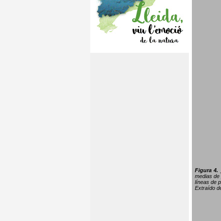
Figura 4.
medias de 
líneas de p
Extraído 