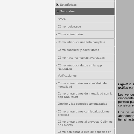
Estadísticas
Tutoriales
-
FAQS
-
Cómo registrarse
-
Cómo entrar datos
-
Como introducir una lista completa
-
Cómo consultar y editar datos
-
Cómo hacer consultas avanzadas
-
Cómo introducir datos en la app
NaturaList
-
Verificaciones
-
Como entrar datos en el módulo de
Figura 2.
E
mortalidad
gráfico per
-
Como entrar datos de mortalidad con la
Los vence
app NaturaList
emparentad
permite pa
-
Ornitho y las especies amenazadas
construir 
-
Cómo entrar datos con localizaciones
Una de la
precisas
abandonan 
tierra hast
-
Cómo entrar datos al proyecto Colònies
de Falciots
-
Cómo actualizar la lista de especies en