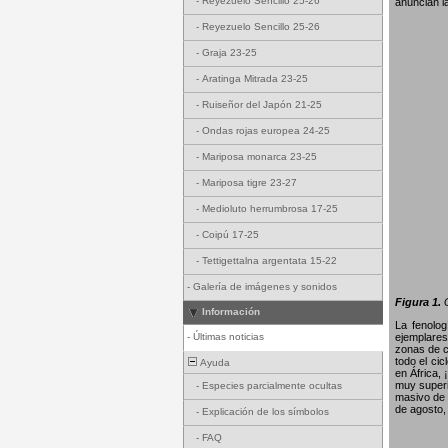
-
Reyezuelo Sencillo 25-26
anuncian l
-
Reyezuelo Sencillo 25-26
-
Graja 23-25
-
Aratinga Mitrada 23-25
-
Ruiseñor del Japón 21-25
-
Ondas rojas europea 24-25
-
Mariposa monarca 23-25
-
Mariposa tigre 23-27
-
Medioluto herrumbrosa 17-25
-
Coipú 17-25
-
Tettigettalna argentata 15-22
-
Galería de imágenes y sonidos
Figura 1.
G
Información
La fenolo
-
Últimas noticias
ejemplares
zonas de c
todo el ci
Ayuda
en África,
muy superi
-
Especies parcialmente ocultas
masivo de 
de agosto,
-
Explicación de los símbolos
-
FAQ