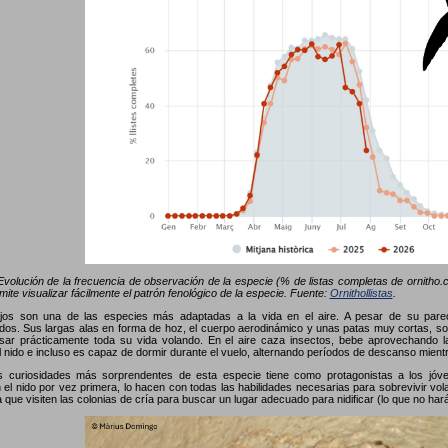
volución de la frecuencia de observación de la especie (% de listas completas de ornitho.ca
mite visualizar fácilmente el patrón fenológico de la especie. Fuente:
Ornithollistas
.
jos son una de las especies más adaptadas a la vida en el aire. A pesar de su parec
os. Sus largas alas en forma de hoz, el cuerpo aerodinámico y unas patas muy cortas, son
sar prácticamente toda su vida volando. En el aire caza insectos, bebe aprovechando la
el nido e incluso es capaz de dormir durante el vuelo, alternando períodos de descanso mient
s curiosidades más sorprendentes de esta especie tiene como protagonistas a los jóv
el nido por vez primera, lo hacen con todas las habilidades necesarias para sobrevivir vola
a que visiten las colonias de cría para buscar un lugar adecuado para nidificar (lo que no ha