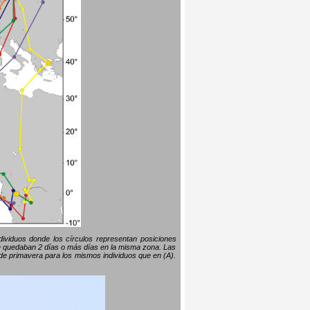
ndividuos donde los círculos representan posiciones
 se quedaban 2 días o más días en la misma zona. Las
s de primavera para los mismos individuos que en (A).