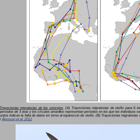
Trayectorias migratorias de los vencejos
. (A) Trayectorias migratorias de otoño para 6 i
períodos de 3 días y los círculos amarillos representan períodos en los que los individuos
untos indican la falta de datos en torno al equinoccio de otoño. (B) Trayectorias migratoria
de
Åkesson et al. 2012
.