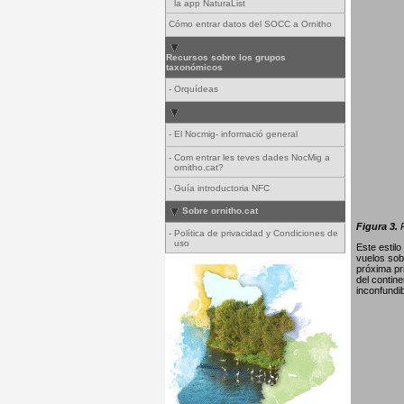
la app NaturaList
Cómo entrar datos del SOCC a Ornitho
Recursos sobre los grupos
taxonómicos
-
Orquídeas
-
El Nocmig- informació general
-
Com entrar les teves dades NocMig a
ornitho.cat?
-
Guía introductoria NFC
Sobre ornitho.cat
Figura 3.
P
-
Política de privacidad y Condiciones de
uso
Este estil
vuelos sob
próxima pr
del contin
inconfundib