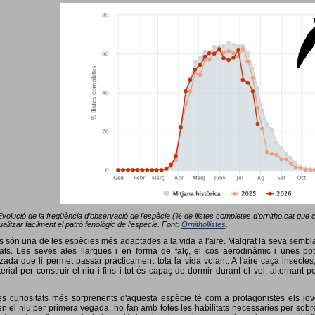
Evolució de la freqüència d’observació de l’espècie (% de llistes completes d’ornitho.cat que co
alitzar fàcilment el patró fenològic de l’espècie. Font:
Ornithollistes
.
ots són una de les espècies més adaptades a la vida a l'aire. Malgrat la seva semb
ts. Les seves ales llargues i en forma de falç, el cos aerodinàmic i unes pot
tzada que li permet passar pràcticament tota la vida volant. A l'aire caça insectes
terial per construir el niu i fins i tot és capaç de dormir durant el vol, alterna
s curiositats més sorprenents d'aquesta espècie té com a protagonistes els jov
 el niu per primera vegada, ho fan amb totes les habilitats necessàries per sobrev