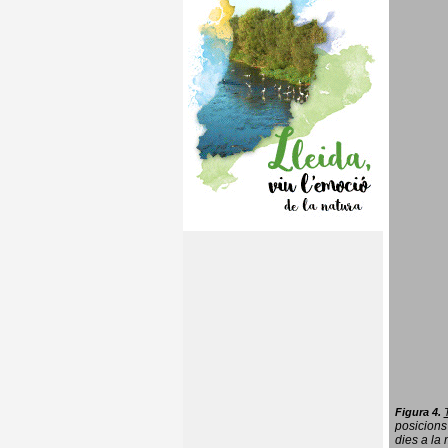
Figura 4.
posicions
dies a la 