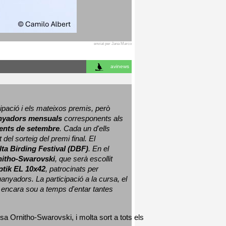
enviat per Jana Marco
avinews
ació i els mateixos premis, però 
nyadors mensuals
 corresponents als 
nts de setembre
. Cada un d'ells 
 del sorteig del premi final. 
El 
lta Birding Festival (DBF)
. En el 
nitho-Swarovski
, que serà escollit 
ptik EL 10x42
, patrocinats per 
nyadors. La participació a la cursa, el 
 encara sou a temps d'entar tantes 
sa Ornitho-Swarovski, i molta sort a tots els 