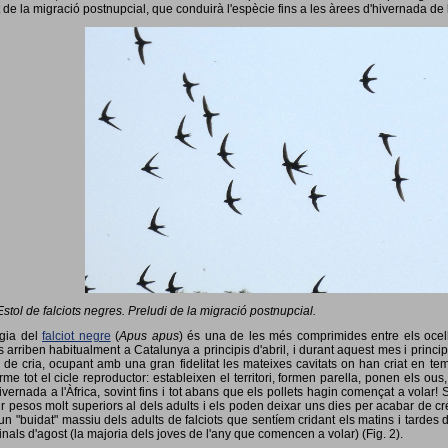
 de la migració postnupcial, que conduirà l'espècie fins a les àrees d'hivernada de 
Estol de falciots negres. Preludi de la migració postnupcial.
ogia del
falciot negre
(
Apus apus
) és una de les més comprimides entre els ocells
 arriben habitualment a Catalunya a principis d'abril, i durant aquest mes i princip
 de cria, ocupant amb una gran fidelitat les mateixes cavitats on han criat en 
rme tot el cicle reproductor: estableixen el territori, formen parella, ponen els ou
vernada a l'Àfrica, sovint fins i tot abans que els pollets hagin començat a volar! 
ir pesos molt superiors al dels adults i els poden deixar uns dies per acabar de créix
un "buidat" massiu dels adults de falciots que sentíem cridant els matins i tardes 
finals d'agost (la majoria dels joves de l'any que comencen a volar) (Fig. 2).