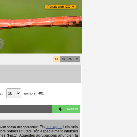
Portals web ICO
ca
es
en
fr
nombre : 401
a :
avinews
Els
crits aguts
i els vols
 sovint passa desapercebut.
obre pobles i ciutats, són especialment intensos
ries (Fig.1). Aquestes agrupacions anuncien la