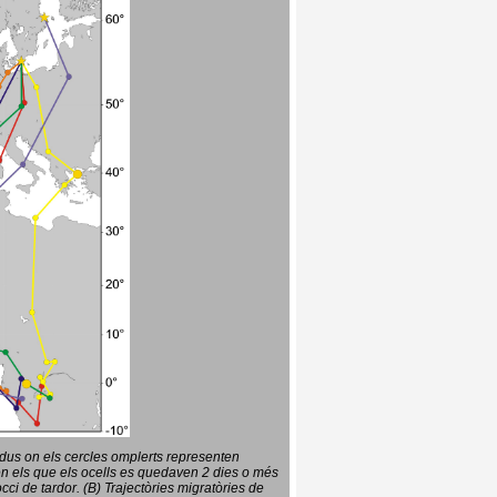
vidus on els cercles omplerts representen
en els que els ocells es quedaven 2 dies o més
ci de tardor. (B) Trajectòries migratòries de