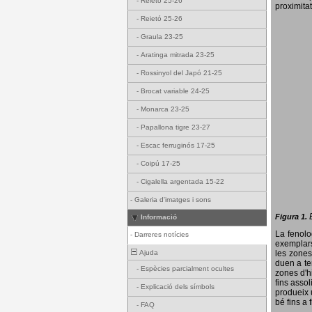
-
Reietó 25-26
proximitat
-
Reietó 25-26
-
Graula 23-25
-
Aratinga mitrada 23-25
-
Rossinyol del Japó 21-25
-
Brocat variable 24-25
-
Monarca 23-25
-
Papallona tigre 23-27
-
Escac ferruginós 17-25
-
Coipú 17-25
-
Cigalella argentada 15-22
-
Galeria d'imatges i sons
Figura 1.
Informació
La fenol
-
Darreres notícies
exemplars
Ajuda
les zones
duen a te
-
Espècies parcialment ocultes
zones d'hi
fins assol
-
Explicació dels símbols
produeix 
bé fins a 
-
FAQ