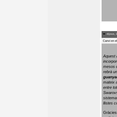
dijous, 
Canvi en e
Aquest a
incorpor
mesos d
rebrà un
guanya
mateix a
entre to
Swarovs
sistema 
llistes 
Gràcies