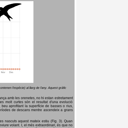
ntenen l’espècie) al llarg de l’any. Aquest gràfic
lança amb les orenetes, no hi estan estretament
es molt curtes són el resultat d'una evolució
, beu aprofitant la superfície de basses o rius,
nt períodes de descans mentre ascendeix a grans
es nascuts aquest mateix estiu (Fig. 3). Quan
iure volant. I, el més extraordinari, és que no