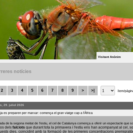
Visitant Anònim
reres notícies
2
3
4
5
6
7
8
9
>
>|
ítem/pàgin
, 29. juliol 2026
s ja es preparen per marxar: comença el gran viatge cap a l'Àfrica
bada de la segona meitat de l'estiu, el cel de Catalunya comença a oferir un espectacle que
sos dels
falciots
que durant tota la primavera i l'estiu ens han acompanyat al cel, s
uests dies, coincidint amb la formació de les primeres concentracions premigratò