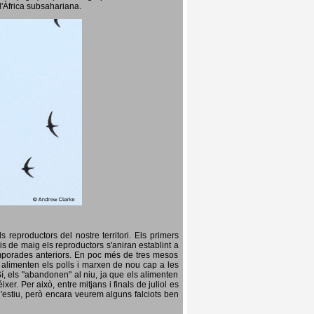
l'Àfrica subsahariana.
 reproductors del nostre territori. Els primers
is de maig els reproductors s'aniran establint a
temporades anteriors. En poc més de tres mesos
s, alimenten els polls i marxen de nou cap a les
Sí, els "abandonen" al niu, ja que els alimenten
er. Per això, entre mitjans i finals de juliol es
d'estiu, però encara veurem alguns falciots ben