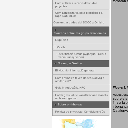
tornaran a
-
Com utilitzar els codis d'estudi o
projectes
-
Com actualitzar la llista d'espècies a
l'app NaturaList
Com entrar dades del SOCC a Ornitho
Recursos sobre els grups taxonòmics
-
Orquídies
Ocells
-
Identificació Circus pygargus - Circus
macrourus (juvenils)
Nocmig a Ornitho
-
El Nocmig- informació general
-
Com entrar les teves dades NocMig a
ornitho.cat?
Figura 3.
-
Guia introductòria NFC
Aquest esti
-
Catàleg visual de vocalitzacions d'ocells
amb sonograma
sobre els 
fins a la 
Sobre ornitho.cat
i bona pa
Catalunya
-
Política de privacitat i Condicions d'ús