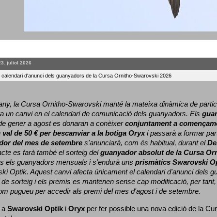
23. juliol 2026
l calendari d'anunci dels guanyadors de la Cursa Ornitho-Swarovski 2026
ny, la Cursa Ornitho-Swarovski manté la mateixa dinàmica de particip
a un canvi en el calendari de comunicació dels guanyadors. 
Els 
gua
e gener a agost es donaran a conèixer 
conjuntament a començame
 
val de 50 € per bescanviar a la botiga Oryx
 i passarà a formar part
dor del mes de setembre
 s'anunciarà, com és habitual, durant el 
De
cte es farà també el sorteig del 
guanyador absolut de la Cursa Or
ts els guanyadors mensuals i s'endurà uns 
prismàtics Swarovski O
ki Optik. 
Aquest canvi afecta únicament el calendari d'anunci dels gua
de sorteig i els premis es mantenen sense cap modificació, per tant,
com pugueu per accedir als premi del mes d'agost i de setembre.
 a 
Swarovski Optik
 i 
Oryx
 per fer possible una nova edició de la Cur