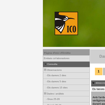
Pàgina d'inici d'Ornitho
Dar
Entitats col·laboradores
Consulta
Observacions
1
-
Els darrers 2 dies
-
Els darrers 5 dies
dimecres
-
Els darrers 15 dies
Els falciot
Dades i anàlisis
Amb l'arri
-
Grua 25-26
vertigino
durant aq