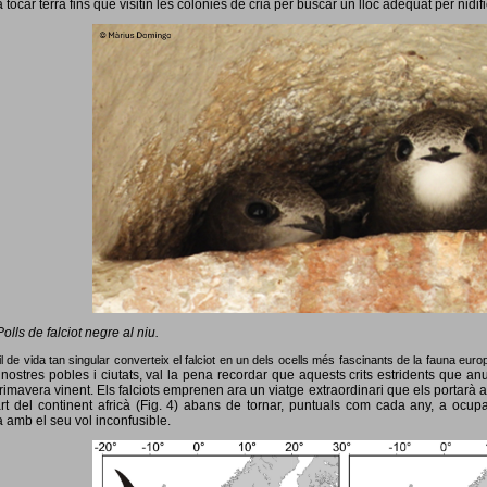
 tocar terra fins que visitin les colònies de cria per buscar un lloc adequat per nidif
Polls de falciot negre al niu.
l de vida tan singular converteix el falciot en un dels ocells més fascinants de la fauna eur
nostres pobles i ciutats, val la pena recordar que aquests crits estridents que anun
primavera vinent.
Els falciots emprenen ara un viatge extraordinari que els portarà a
rt del continent africà (Fig. 4) abans de tornar, puntuals com cada any, a ocup
 amb el seu vol inconfusible.