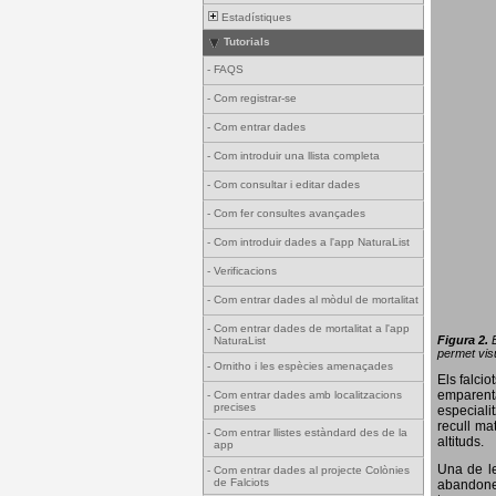
Estadístiques
Tutorials
-
FAQS
-
Com registrar-se
-
Com entrar dades
-
Com introduir una llista completa
-
Com consultar i editar dades
-
Com fer consultes avançades
-
Com introduir dades a l'app NaturaList
-
Verificacions
-
Com entrar dades al mòdul de mortalitat
-
Com entrar dades de mortalitat a l'app
Figura 2.
NaturaList
permet visu
-
Ornitho i les espècies amenaçades
Els falci
emparenta
-
Com entrar dades amb localitzacions
precises
especiali
recull ma
-
Com entrar llistes estàndard des de la
altituds.
app
Una de le
-
Com entrar dades al projecte Colònies
de Falciots
abandonen