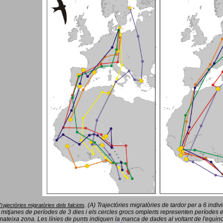
(A) Trajectòries migratòries de tardor per a 6 indi
Trajectòries migratòries dels falciots
.
 mitjanes de períodes de 3 dies i els cercles grocs omplerts representen períodes 
mateixa zona. Les línies de punts indiquen la manca de dades al voltant de l'equinoc