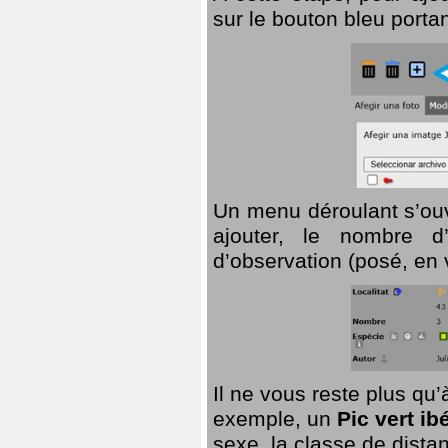
sur le bouton bleu porta
Un menu déroulant s’ouv
ajouter, le nombre d’
d’observation (posé, en 
Il ne vous reste plus qu
exemple, un
Pic vert ib
sexe, la classe de dist