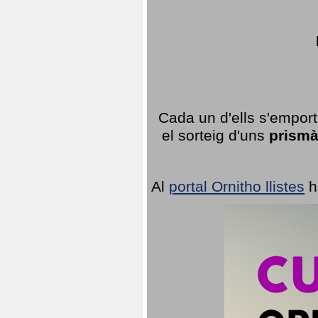
Cada un d'ells s'emport
el sorteig d'uns
prismà
Al
portal Ornitho llistes
h