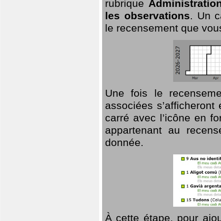
rubrique
Administratio
les observations
. Un c
le recensement que vous
Une fois le recensemen
associées s’afficheront 
carré avec l’icône en f
appartenant au recens
donnée.
À cette étape, pour ajou