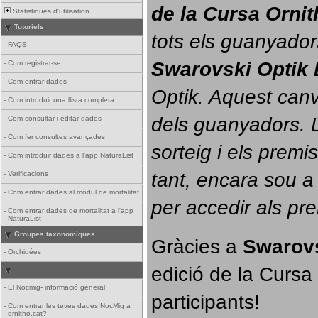
de la Cursa Orni
Statistiques d'utilisation
Tutoriels
tots els guanyador
-
FAQS
Swarovski Optik 
-
Com registrar-se
-
Com entrar dades
Optik. 
Aquest canvi
-
Com introduir una llista completa
dels guanyadors. La
-
Com consultar i editar dades
-
Com fer consultes avançades
sorteig i els prem
-
Com introduir dades a l'app NaturaList
tant, encara sou a
-
Verificacions
-
Com entrar dades al mòdul de mortalitat
per accedir als pr
-
Com entrar dades de mortalitat a l'app
NaturaList
Groupes taxonomiques
Gràcies a 
Swarovs
-
Orchidées
edició de la Cursa 
-
El Nocmig- informació general
participants!
-
Com entrar les teves dades NocMig a
ornitho.cat?