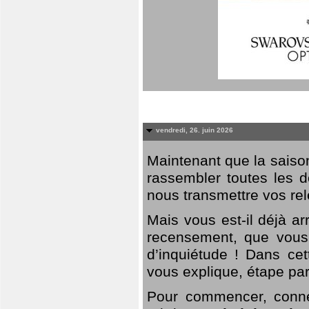
vendredi, 26. juin 2026
Maintenant que la saison
rassembler toutes les 
nous transmettre vos rel
Mais vous est-il déjà a
recensement, que vous
d’inquiétude ! Dans cet
vous explique, étape par
Pour commencer, connec