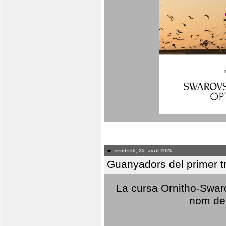
vendredi, 25. avril 2025
Guanyadors del primer t
La cursa Ornitho-Swaro
nom del