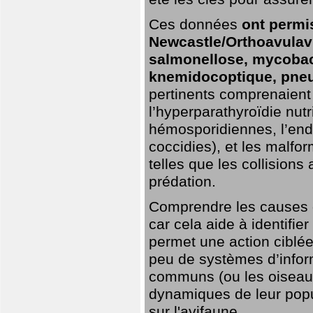
Ces données
ont permi
Newcastle/Orthoavulavi
salmonellose, mycobac
knemidocoptique, pneu
pertinents comprenaient 
l’hyperparathyroïdie nutri
hémosporidiennes, l’end
coccidies), et les malfo
telles que les collisions
prédation.
Comprendre les causes de
car cela aide à identifie
permet une action ciblée
peu de systèmes d’inform
communs (ou les oiseaux
dynamiques de leur popu
sur l'avifaune.