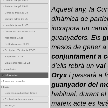
-
Roitelet huppé 25-26
-
Roitelet huppé 25-26
Aquest any, la Cur
-
Corbeau freux 23-25
dinàmica de partici
-
Conure mitrée 23-25
-
Léiothrix jaune 21-25
incorpora un canvi
-
Damier de la succise 24-25
guanyadors. 
Els 
g
-
Monarque 23-25
-
Petit Monarque 23-27
-
Échiquier d'Occitanie 17-25
conjuntament a 
-
Ragondin 17-25
-
Cigale argentée 15-22
d'ells rebrà un 
val
-
Les galeries
Oryx
 i passarà a f
Information
-
Toutes les nouvelles
guanyador del m
Aide
habitual, durant el 
-
Espèces à publication limitée
-
Explication des symboles
mateix acte es farà
-
les FAQs