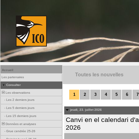
Accueil
Toutes les nouvelles
Les partenaires
Consulter
Les observations
1
2
3
4
5
6
7
-
Les 2 derniers jours
-
Les 5 derniers jours
jeudi, 23. juillet 2026
-
Les 15 derniers jours
Canvi en el calendari d
Données et analyses
2026
-
Grue cendrée 25-26