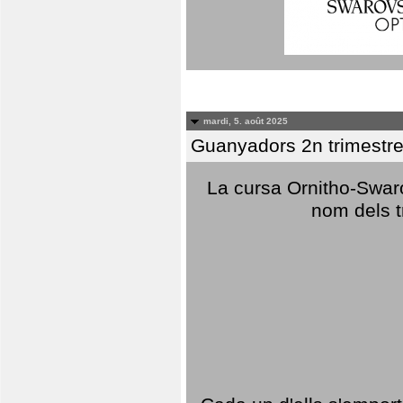
mardi, 5. août 2025
Guanyadors 2n trimestre
La cursa Ornitho-Swaro
nom dels t