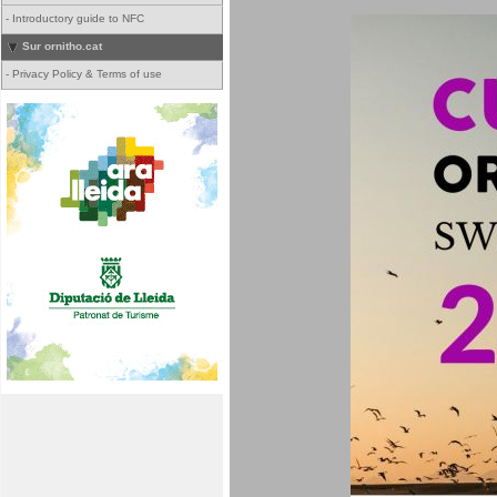
-
Introductory guide to NFC
Sur ornitho.cat
-
Privacy Policy & Terms of use