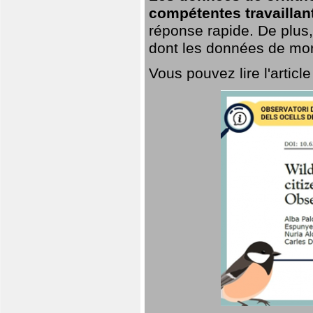
compétentes travaillan
réponse rapide. De plus,
dont les données de mort
Vous pouvez lire l'artic