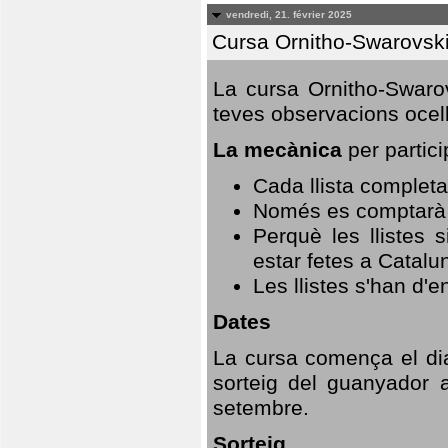
vendredi, 21. février 2025
Cursa Ornitho-Swarovsk
La cursa Ornitho-Swarov
teves observacions ocell
La mecànica
per partici
Cada llista completa
Només es comptarà u
Perquè les llistes 
estar fetes a Catalu
Les llistes s'han d'e
Dates
La cursa comença el dia
sorteig del guanyador 
setembre.
Sorteig