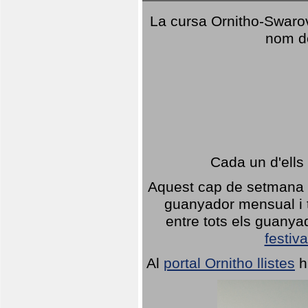
La cursa Ornitho-Swarovs
nom d
Cada un d'ells
Aquest cap de setmana 1
guanyador mensual i t
entre tots els guany
festiva
Al
portal Ornitho llistes
h