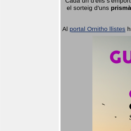
Cada un d'ells s'emport
el sorteig d'uns
prismà
Al
portal Ornitho llistes
h