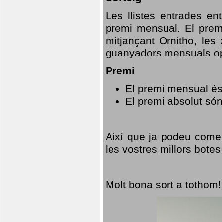
Les llistes entrades en
premi mensual. El prem
mitjançant Ornitho, les 
guanyadors mensuals opt
Premi
El premi mensual és
El premi absolut só
Així que ja podeu comen
les vostres millors botes
Molt bona sort a tothom!