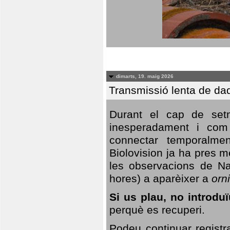
dimarts, 19. maig 2026
Transmissió lenta de da
Durant el cap de setm
inesperadament i com 
connectar temporalme
Biolovision ja ha pres 
les observacions de Na
hores) a aparèixer a
orni
Si us plau, no introd
perquè es recuperi.
Podeu continuar registr