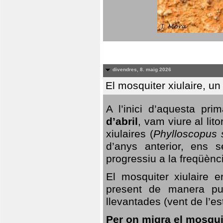
divendres, 8. maig 2026
El mosquiter xiulaire, u
A l’inici d’aquesta pr
d’abril
, vam viure al li
xiulaires (
Phylloscopus s
d’anys anterior, ens s
progressiu a la freqüènc
El mosquiter xiulaire 
present de manera pun
llevantades (vent de l’est
Per on migra el mosquit