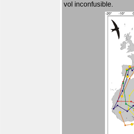
vol inconfusible.