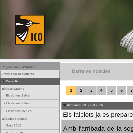
Pàgina d'inici d'Ornitho
Darreres notícies
Entitats col·laboradores
Consulta
Observacions
1
2
3
4
5
6
7
-
Els darrers 2 dies
-
Els darrers 5 dies
dimecres, 29. juliol 2026
-
Els darrers 15 dies
Els falciots ja es prepar
Dades i anàlisis
-
Grua 25-26
Amb l'arribada de la se