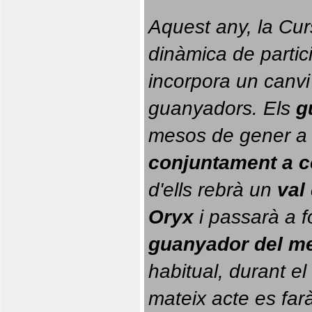
Aquest any, la Cur
dinàmica de partici
incorpora un canvi
guanyadors. 
Els 
g
conjuntament a 
d'ells rebrà un 
val
Oryx
 i passarà a f
guanyador del m
habitual, durant el 
mateix acte es farà