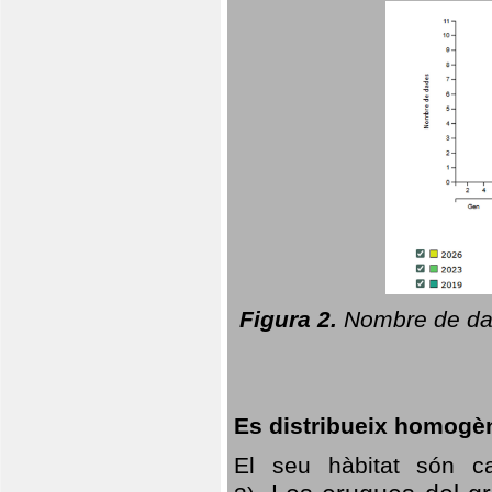
Figura 2.
Nombre de dad
Es distribueix homogè
El seu hàbitat són c