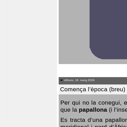
dilluns, 18. maig 2026
Comença l’època (breu) d
Per qui no la conegui, 
que la
papallona
(i l’in
Es tracta d’una papallo
meridional i nord d’Àfri