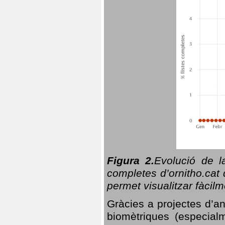
Figura 2.
Evolució de l
completes d’ornitho.cat 
permet visualitzar fàcilm
Gràcies a projectes d’a
biomètriques (especialm