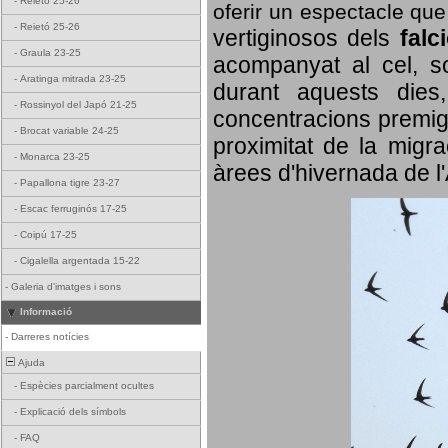
-
Reietó 25-26
oferir un espectacle qu
-
Reietó 25-26
vertiginosos dels
falc
-
Graula 23-25
acompanyat al cel, so
-
Aratinga mitrada 23-25
durant aquests dies
-
Rossinyol del Japó 21-25
concentracions premigr
-
Brocat variable 24-25
proximitat de la migra
-
Monarca 23-25
àrees d'hivernada de l
-
Papallona tigre 23-27
-
Escac ferruginós 17-25
-
Coipú 17-25
-
Cigalella argentada 15-22
-
Galeria d'imatges i sons
Informació
-
Darreres notícies
Ajuda
-
Espècies parcialment ocultes
-
Explicació dels símbols
-
FAQ