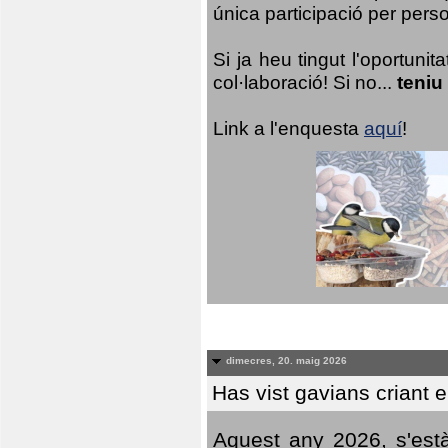
única participació per person
Si ja heu tingut l'oportuni
col·laboració! Si no...
teniu
Link a l'enquesta
aquí
!
dimecres, 20. maig 2026
Has vist gavians criant 
Aquest any 2026, s'est