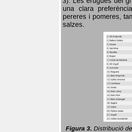
Les erugues del gr
3).
una clara preferència
pereres i pomeres, tam
salzes.
Figura 3.
Distribució d