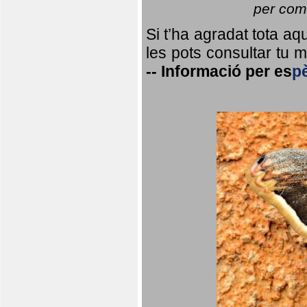
per coma
Si t’ha agradat tota a
les pots consultar tu ma
--
Informació per
es
p