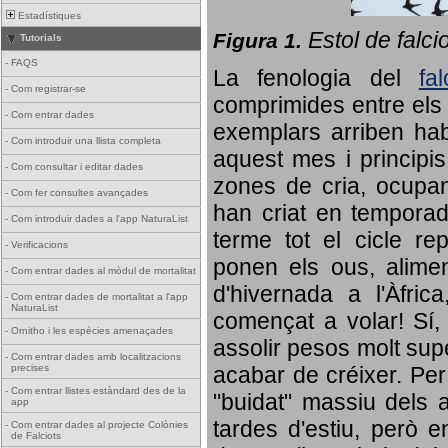
Estadístiques
Estol de falci
Figura 1.
Tutorials
-
FAQS
La fenologia del
fa
-
Com registrar-se
comprimides entre els o
-
Com entrar dades
exemplars arriben habi
-
Com introduir una llista completa
aquest mes i principis
-
Com consultar i editar dades
zones de cria, ocupan
-
Com fer consultes avançades
han criat en tempora
-
Com introduir dades a l'app NaturaList
terme tot el cicle rep
-
Verificacions
ponen els ous, alime
-
Com entrar dades al mòdul de mortalitat
d'hivernada a l'Àfric
-
Com entrar dades de mortalitat a l'app
NaturaList
començat a volar! Sí, 
-
Ornitho i les espècies amenaçades
assolir pesos molt supe
-
Com entrar dades amb localitzacions
precises
acabar de créixer. Per 
-
Com entrar llistes estàndard des de la
"buidat" massiu dels a
app
tardes d'estiu, però e
-
Com entrar dades al projecte Colònies
de Falciots