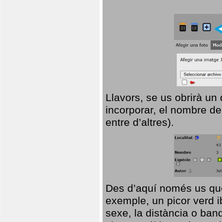
Llavors, se us obrirà un
incorporar, el nombre de
entre d’altres).
Des d’aquí només us que
exemple, un picor verd ib
sexe, la distància o ba