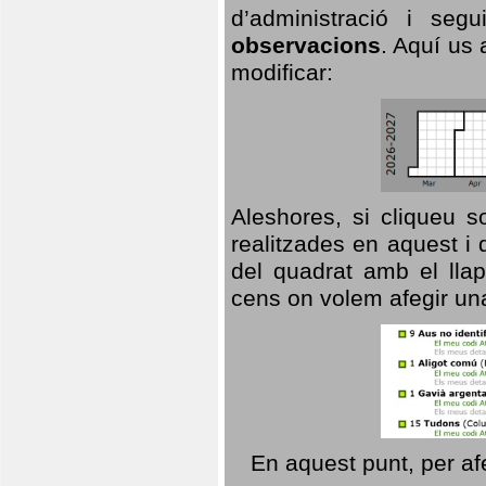
d’administració i se
observacions
. Aquí us 
modificar:
Aleshores, si cliqueu s
realitzades en aquest i
del quadrat amb el llap
cens on volem afegir un
En aquest punt, per af