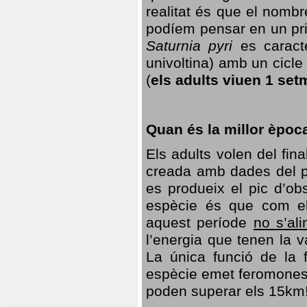
realitat és que el nomb
podíem pensar en un princ
Saturnia pyri
es caracte
univoltina) amb un cicle 
(
els adults viuen 1 set
Quan és la millor èpoc
Els adults volen del fin
creada amb dades del po
es produeix el pic d’ob
espècie és que com el
aquest període
no s’al
l’energia que tenen la 
La única funció de la f
espècie emet feromones
poden superar els 15km