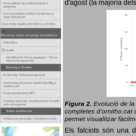
d'agost (la majoria del
-
Com utilitzar els codis d'estudi o
projectes
-
Com actualitzar la llista d'espècies a
l'app NaturaList
Com entrar dades del SOCC a Ornitho
Recursos sobre els grups taxonòmics
-
Orquídies
Ocells
-
Identificació Circus pygargus - Circus
macrourus (juvenils)
Nocmig a Ornitho
-
El Nocmig- informació general
-
Com entrar les teves dades NocMig a
ornitho.cat?
-
Guia introductòria NFC
-
Catàleg visual de vocalitzacions d'ocells
Figura 2.
Evolució de la
amb sonograma
completes d’ornitho.cat q
Sobre ornitho.cat
permet visualitzar fàcilm
-
Política de privacitat i Condicions d'ús
Els falciots són una 