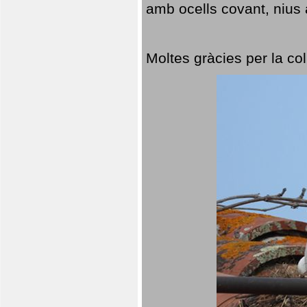
amb ocells covant, nius a
Moltes gràcies per la col