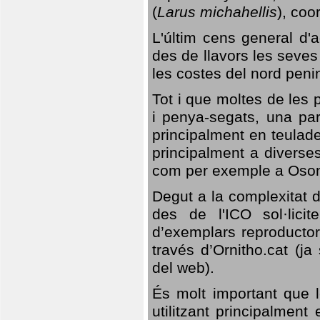
(
Larus michahellis
), coo
L'últim cens general d'a
des de llavors les seves
les costes del nord peni
Tot i que moltes de les p
i penya-segats, una par
principalment en teulad
principalment a diverses
com per exemple a Oso
Degut a la complexitat d
des de l'ICO sol·lici
d’exemplars reproductor
través d’Ornitho.cat (ja
del web).
És molt important que 
utilitzant principalment