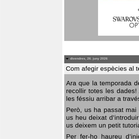
divendres, 26. juny 2026
Com afegir espècies al 
Ara que la temporada de
recollir totes les dades
les féssiu arribar a trav
Però, us ha passat mai 
us heu deixat d’introdu
us deixem un petit tutor
Per fer-ho haureu d’in