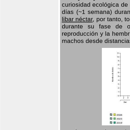
curiosidad ecológica de
días (~1 semana) duran
libar néctar
, por tanto, 
durante su fase de o
reproducción y la hembr
machos desde distancia