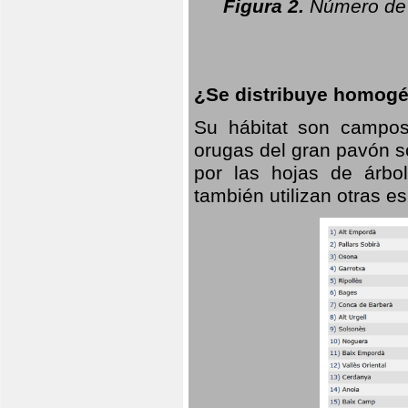
Figura 2.
Número de 
¿Se distribuye homogé
Su hábitat son campos
orugas del gran pavón s
por las hojas de árbo
también utilizan otras 