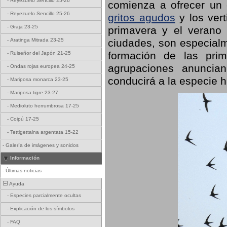
-
Reyezuelo Sencillo 25-26
comienza a ofrecer un
-
Reyezuelo Sencillo 25-26
gritos agudos
y los ver
-
Graja 23-25
primavera y el verano
ciudades, son especialm
-
Aratinga Mitrada 23-25
formación de las prime
-
Ruiseñor del Japón 21-25
agrupaciones anuncian
-
Ondas rojas europea 24-25
conducirá a la especie h
-
Mariposa monarca 23-25
-
Mariposa tigre 23-27
-
Medioluto herrumbrosa 17-25
-
Coipú 17-25
-
Tettigettalna argentata 15-22
-
Galería de imágenes y sonidos
Información
-
Últimas noticias
Ayuda
-
Especies parcialmente ocultas
-
Explicación de los símbolos
-
FAQ