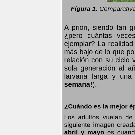
Figura 1.
Comparativa
A priori, siendo tan g
¿pero cuántas veces
ejemplar? La realidad
más bajo de lo que pod
relación con su ciclo v
sola generación al añ
larvaria larga
y una f
semana!
).
¿Cuándo es la mejor ép
Los adultos vuelan de
siguiente imagen creada
abril y mayo
es cuando