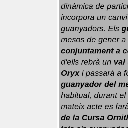
dinàmica de partici
incorpora un canvi
guanyadors. 
Els 
g
conjuntament a 
d'ells rebrà un 
val
Oryx
 i passarà a f
guanyador del m
habitual, durant el 
mateix acte es farà
de la Cursa Orni