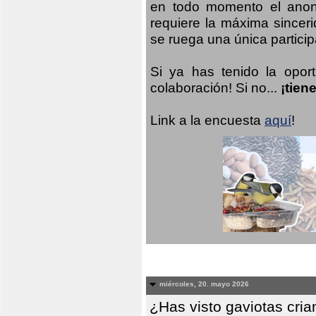
en todo momento el anoni
requiere la máxima sinceri
se ruega una única participa
Si ya has tenido la opor
colaboración! Si no...
¡tien
Link a la encuesta
aquí
!
miércoles, 20. mayo 2026
¿Has visto gaviotas cri