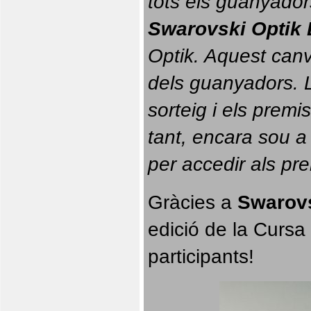
tots els guanyador
Swarovski Optik 
Optik. 
Aquest canvi
dels guanyadors. La
sorteig i els prem
tant, encara sou a
per accedir als pr
Gràcies a 
Swarovs
edició de la Cursa 
participants!