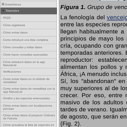
Estadísticas
Figura 1.
Grupo de vence
Tutoriales
La fenología del
vencej
-
FAQS
entre las especies repro
-
Cómo registrarse
llegan habitualmente a 
-
Cómo entrar datos
principios de mayo los 
-
Como introducir una lista completa
cría, ocupando con gran
-
Cómo consultar y editar datos
temporadas anteriores. 
-
Cómo hacer consultas avanzadas
reproductor: establece
-
Cómo introducir datos en la app
NaturaList
alimentan los pollos y
-
Verificaciones
África, ¡A menudo inclu
-
Como entrar datos en el módulo de
Sí, los "abandonan" en
mortalidad
muy superiores al de lo
-
Como entrar datos de mortalidad con la
app NaturaList
crecer. Por eso, entre 
-
Ornitho y las especies amenazadas
masivo de los adultos
-
Cómo entrar datos con localizaciones
tardes de verano. Igual
precisas
de agosto, que serán en
-
Cómo entrar datos al proyecto Colònies
de Falciots
(Fig. 2).
-
Cómo actualizar la lista de especies en