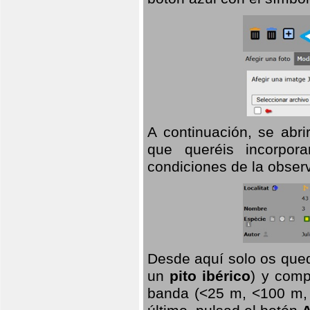
A continuación, se abr
que queréis incorpora
condiciones de la observ
Desde aquí solo os qued
un
pito ibérico
) y comp
banda (<25 m, <100 m, >