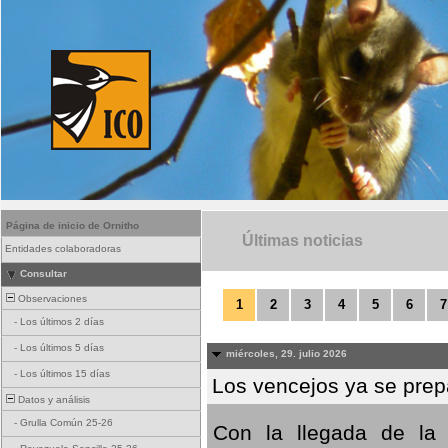
Página de inicio de Ornitho
Últimas noticias
Entidades colaboradoras
Consultar
Observaciones
1
2
3
4
5
6
7
-
Los últimos 2 días
-
Los últimos 5 días
miércoles, 29. julio 2026
-
Los últimos 15 días
Los vencejos ya se prepa
Datos y análisis
-
Grulla Común 25-26
Con la llegada de la 