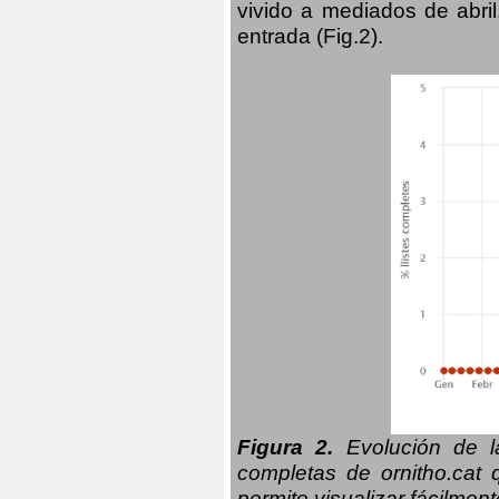
vivido a mediados de abril
entrada (Fig.2).
Figura 2.
Evolución de la
completas de ornitho.cat 
permite visualizar fácilment