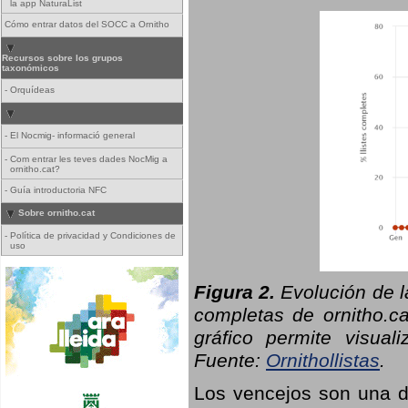
la app NaturaList
Cómo entrar datos del SOCC a Ornitho
Recursos sobre los grupos
taxonómicos
-
Orquídeas
-
El Nocmig- informació general
-
Com entrar les teves dades NocMig a
ornitho.cat?
-
Guía introductoria NFC
Sobre ornitho.cat
-
Política de privacidad y Condiciones de
uso
Figura 2.
Evolución de l
completas de ornitho.ca
gráfico permite visual
Fuente:
Ornithollistas
.
Los vencejos son una de