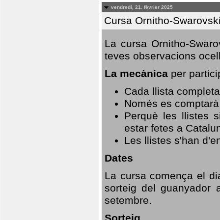
vendredi, 21. février 2025
Cursa Ornitho-Swarovsk
La cursa Ornitho-Swarov
teves observacions ocell
La mecànica
per partici
Cada llista completa
Només es comptarà u
Perquè les llistes 
estar fetes a Catalu
Les llistes s'han d'e
Dates
La cursa comença el dia
sorteig del guanyador 
setembre.
Sorteig