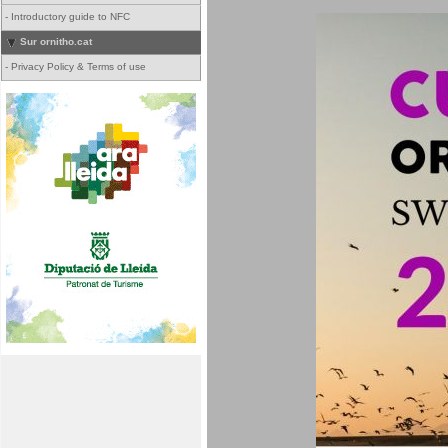
-
Introductory guide to NFC
Sur ornitho.cat
-
Privacy Policy & Terms of use