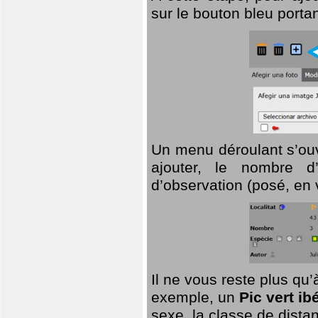
sur le bouton bleu porta
Un menu déroulant s’ouv
ajouter, le nombre d’
d’observation (posé, en 
Il ne vous reste plus qu
exemple, un
Pic vert ib
sexe, la classe de dist