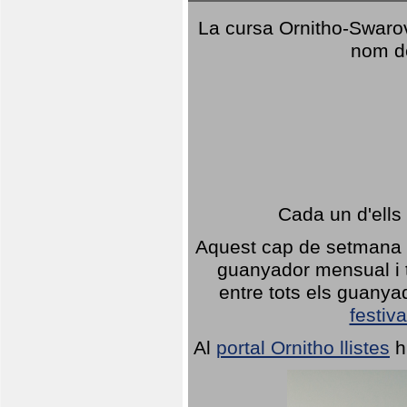
La cursa Ornitho-Swarovs
nom d
Cada un d'ells
Aquest cap de setmana 1
guanyador mensual i t
entre tots els guany
festiva
Al
portal Ornitho llistes
h