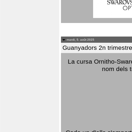
mardi, 5. août 2025
Guanyadors 2n trimestre
La cursa Ornitho-Swaro
nom dels t