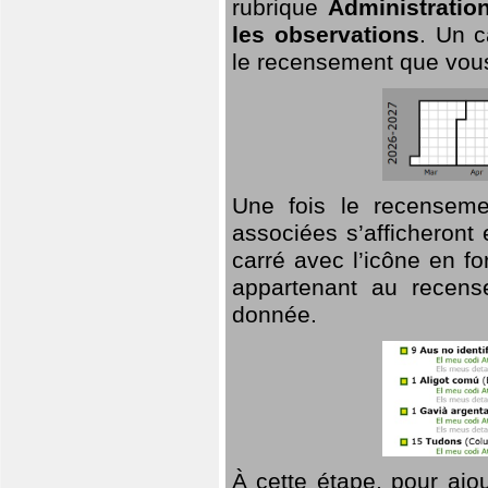
rubrique
Administratio
les observations
. Un c
le recensement que vous
Une fois le recensemen
associées s’afficheront 
carré avec l’icône en f
appartenant au recens
donnée.
À cette étape, pour ajou