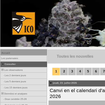
Accueil
Toutes les nouvelles
Les partenaires
Consulter
Les observations
1
2
3
4
5
6
7
-
Les 2 derniers jours
-
Les 5 derniers jours
jeudi, 23. juillet 2026
-
Les 15 derniers jours
Canvi en el calendari d
Données et analyses
2026
-
Grue cendrée 25-26