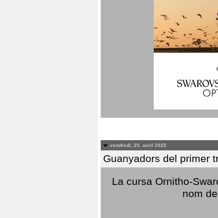
vendredi, 25. avril 2025
Guanyadors del primer t
La cursa Ornitho-Swaro
nom del