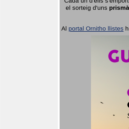
Cada un d'ells s'emport
el sorteig d'uns
prismà
Al
portal Ornitho llistes
h