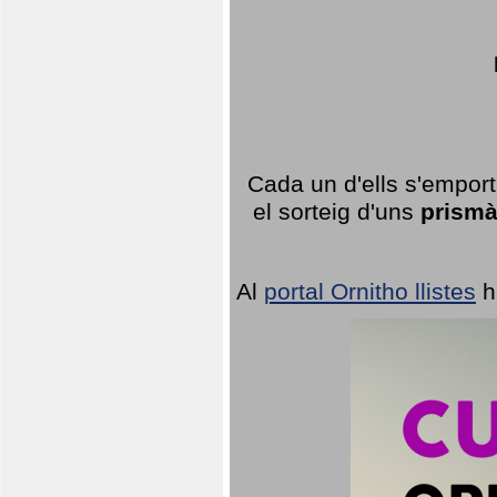
Cada un d'ells s'emport
el sorteig d'uns
prismà
Al
portal Ornitho llistes
h