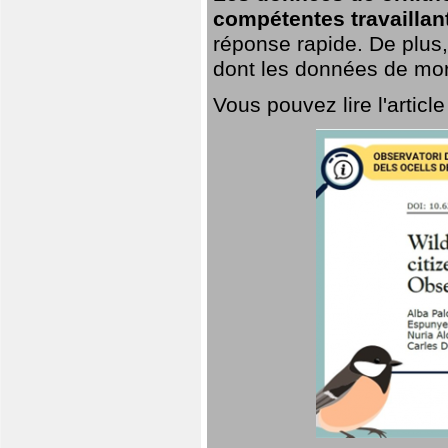
compétentes travaillan
réponse rapide. De plus,
dont les données de mort
Vous pouvez lire l'artic