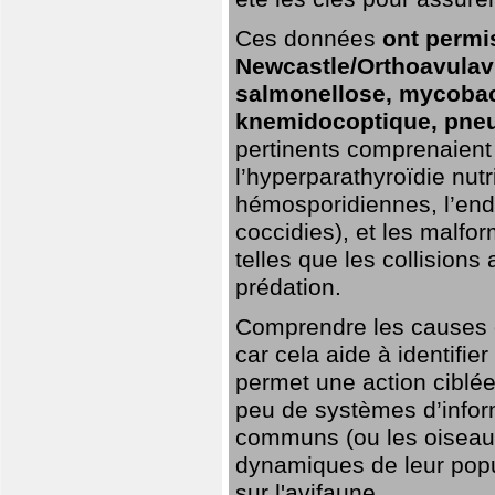
Ces données
ont permi
Newcastle/Orthoavulavi
salmonellose, mycobac
knemidocoptique, pneu
pertinents comprenaient 
l’hyperparathyroïdie nutri
hémosporidiennes, l’end
coccidies), et les malfo
telles que les collisions
prédation.
Comprendre les causes de
car cela aide à identifie
permet une action ciblée
peu de systèmes d’inform
communs (ou les oiseaux
dynamiques de leur popu
sur l'avifaune.