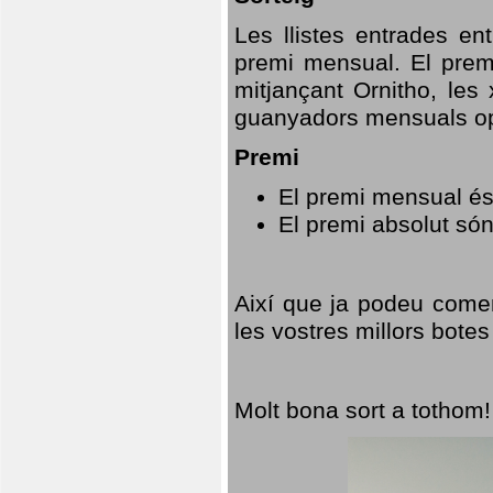
Les llistes entrades en
premi mensual. El prem
mitjançant Ornitho, les 
guanyadors mensuals opt
Premi
El premi mensual és
El premi absolut só
Així que ja podeu comen
les vostres millors botes
Molt bona sort a tothom!