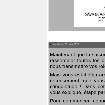
vendredi, 26. juin 2026
Maintenant que la saison
rassembler toutes les 
nous transmettre vos rel
Mais vous est-il déjà a
recensement, que vous
d’inquiétude ! Dans cet
vous explique, étape par
Pour commencer, connec