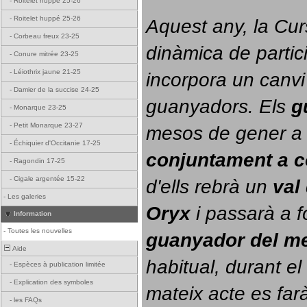
-
Roitelet huppé 25-26
-
Roitelet huppé 25-26
Aquest any, la Cur
-
Corbeau freux 23-25
dinàmica de partici
-
Conure mitrée 23-25
-
Léiothrix jaune 21-25
incorpora un canvi
-
Damier de la succise 24-25
guanyadors. 
Els 
g
-
Monarque 23-25
-
Petit Monarque 23-27
-
Échiquier d'Occitanie 17-25
conjuntament a 
-
Ragondin 17-25
-
Cigale argentée 15-22
d'ells rebrà un 
val
-
Les galeries
Oryx
 i passarà a f
Information
-
Toutes les nouvelles
guanyador del m
Aide
habitual, durant el 
-
Espèces à publication limitée
-
Explication des symboles
mateix acte es farà
-
les FAQs