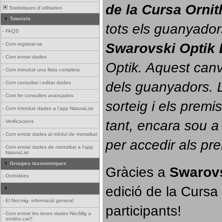
de la Cursa Orni
Statistiques d'utilisation
Tutoriels
tots els guanyador
-
FAQS
Swarovski Optik 
-
Com registrar-se
-
Com entrar dades
Optik. 
Aquest canvi
-
Com introduir una llista completa
dels guanyadors. La
-
Com consultar i editar dades
-
Com fer consultes avançades
sorteig i els prem
-
Com introduir dades a l'app NaturaList
tant, encara sou a
-
Verificacions
-
Com entrar dades al mòdul de mortalitat
per accedir als pr
-
Com entrar dades de mortalitat a l'app
NaturaList
Groupes taxonomiques
Gràcies a 
Swarovs
-
Orchidées
edició de la Cursa 
-
El Nocmig- informació general
participants!
-
Com entrar les teves dades NocMig a
ornitho.cat?